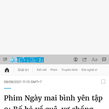
Giải trí
Kết nối
Phim
Truyền hình
Đời nghệ sĩ
QUẢNG CÁO
ĐẶT BÁO
09/09/2021 11:13 GMT+7
Thông tin tài khoản
Phim Ngày mai bình yên tập
Đổi mật khẩu
Chuyên mục
Tin đã lưu