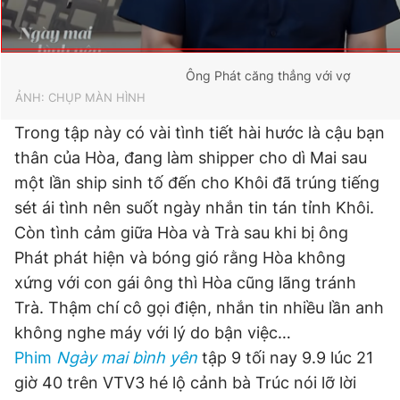
Giấy phép xuất bản số 110/GP - BTTTT cấp ngày 24.3.2020
© 2003-2026 Bản quyền thuộc về Báo Thanh Niên. Cấm sao
chép dưới mọi hình thức nếu không có sự chấp thuận bằng văn
bản. Phát triển bởi ePi Technologies, JSC.
Ông Phát căng thẳng với vợ
ẢNH: CHỤP MÀN HÌNH
Trong tập này có vài tình tiết hài hước là cậu bạn
thân của Hòa, đang làm shipper cho dì Mai sau
một lần ship sinh tố đến cho Khôi đã trúng tiếng
sét ái tình nên suốt ngày nhắn tin tán tỉnh Khôi.
Còn tình cảm giữa Hòa và Trà sau khi bị ông
Phát phát hiện và bóng gió rằng Hòa không
xứng với con gái ông thì Hòa cũng lãng tránh
Trà. Thậm chí cô gọi điện, nhắn tin nhiều lần anh
không nghe máy với lý do bận việc…
Phim
Ngày mai bình yên
tập 9 tối nay 9.9 lúc 21
giờ 40 trên VTV3 hé lộ cảnh bà Trúc nói lỡ lời