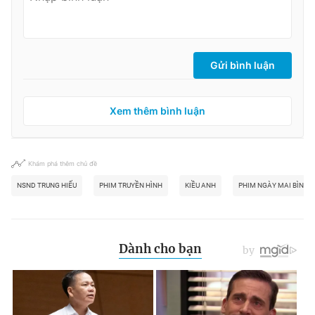
Gửi bình luận
Xem thêm bình luận
Khám phá thêm chủ đề
NSND TRUNG HIẾU
PHIM TRUYỀN HÌNH
KIỀU ANH
PHIM NGÀY MAI BÌNH 