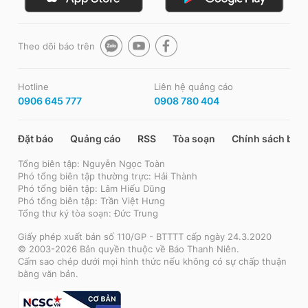
Theo dõi báo trên
Hotline
Liên hệ quảng cáo
0906 645 777
0908 780 404
Đặt báo
Quảng cáo
RSS
Tòa soạn
Chính sách bảo
Tổng biên tập: Nguyễn Ngọc Toàn
Phó tổng biên tập thường trực: Hải Thành
Phó tổng biên tập: Lâm Hiếu Dũng
Phó tổng biên tập: Trần Việt Hưng
Tổng thư ký tòa soạn: Đức Trung
Giấy phép xuất bản số 110/GP - BTTTT cấp ngày 24.3.2020
© 2003-2026 Bản quyền thuộc về Báo Thanh Niên.
Cấm sao chép dưới mọi hình thức nếu không có sự chấp thuận
bằng văn bản.