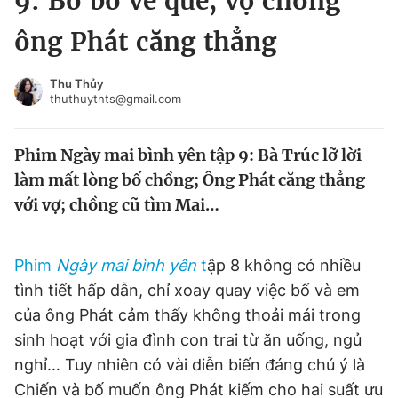
9: Bố bỏ về quê, vợ chồng
Chuyên mục khác
ông Phát căng thẳng
Tin đã xem
Chào ngày mới
Tin 24h
Thu Thủy
Đăng xuất
thuthuytnts@gmail.com
Tin thị trường
Tin 360
Phim Ngày mai bình yên tập 9: Bà Trúc lỡ lời
Video
Magazine
làm mất lòng bố chồng; Ông Phát căng thẳng
với vợ; chồng cũ tìm Mai…
Sản phẩm khác
Phim
Ngày mai bình yên
t
ập 8 không có nhiều
Tiện ích
Bạn cần biết
tình tiết hấp dẫn, chỉ xoay quay việc bố và em
của ông Phát cảm thấy không thoải mái trong
Thông tin tòa soạn
Liên hệ quảng cáo
sinh hoạt với gia đình con trai từ ăn uống, ngủ
nghỉ… Tuy nhiên có vài diễn biến đáng chú ý là
Chiến và bố muốn ông Phát kiếm cho hai suất ưu