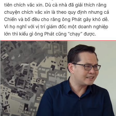
tiên chích vắc xin. Dù cà nhà đã giải thích rằng
chuyện chích vắc xin là theo quy định nhưng cả
Đọc Thanh Niên trên điện thoại
Chiến và bố đều cho rằng ông Phát gây khó dễ.
Vì họ nghĩ với vị trí giám đốc một doanh nghiệp
lớn thì kiểu gì ông Phát cũng “chạy” được.
Theo dõi báo trên
Hotline
Liên hệ quảng cáo
0906 645 777
0908 780 404
Đặt báo
Quảng cáo
RSS
Tòa soạn
Chính sách bảo
Tổng biên tập: Nguyễn Ngọc Toàn
Phó tổng biên tập thường trực: Hải Thành
Phó tổng biên tập: Lâm Hiếu Dũng
Phó tổng biên tập: Trần Việt Hưng
Tổng thư ký tòa soạn: Đức Trung