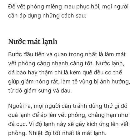
Để vết phỏng miêng mau phục hồi, mọi người
Giấy phép xuất bản số 110/GP - BTTTT cấp ngày 24.3.2020
© 2003-2026 Bản quyền thuộc về Báo Thanh Niên. Cấm sao
cần áp dụng những cách sau:
chép dưới mọi hình thức nếu không có sự chấp thuận bằng văn
bản. Phát triển bởi ePi Technologies, JSC.
Nước mát lạnh
Bước đầu tiên và quan trọng nhất là làm mát
vết phỏng càng nhanh càng tốt. Nước lạnh,
đá bào hay thậm chí là kem quế đều có thể
giúp giảm nóng rát, làm tê vùng bị ảnh hưởng,
từ đó giảm sưng và đau.
Ngoài ra, mọi người cần tránh dùng thứ gì đó
quá lạnh để áp lên vết phỏng, chẳng hạn như
đá cục. Vì độ lạnh này sẽ gây kích ứng lên vết
phỏng. Nhiệt độ tốt nhất là mát lạnh.