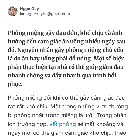
Chuyên mục khác
Ngọc Quý
Tin đã xem
lamngocquybc@gmail.com
Chào ngày mới
Tin 24h
Đăng xuất
Phỏng miệng gây đau đớn, khó chịu và ảnh
Tin thị trường
Tin 360
hưởng đến cảm giác ăn uống nhiều ngày sau
đó. Nguyên nhân gây phỏng miệng chủ yếu
Video
Magazine
là do ăn hay uống phải đồ nóng. Một số biện
pháp thực hiện tại nhà có thể giúp giảm đau
nhanh chóng và đẩy nhanh quá trình hồi
Sản phẩm khác
phục.
Tiện ích
Bạn cần biết
Phỏng miệng đôi khi có thể gây cảm giác đau
rát rất khó chịu. Một trong những vị trí thường
Thông tin tòa soạn
Liên hệ quảng cáo
bị phỏng nhất trong miệng là lưỡi. Trong phần
lớn trường hợp,
vết phỏng
sẽ mất khoảng vài
ngày mới có thể giảm cảm giác khó chịu, theo