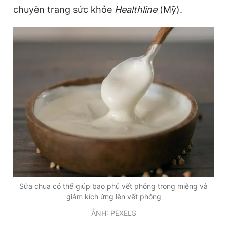
chuyên trang sức khỏe
Healthline
(Mỹ).
Đọc Thanh Niên trên điện thoại
Theo dõi báo trên
Hotline
Liên hệ quảng cáo
0906 645 777
0908 780 404
Đặt báo
Quảng cáo
RSS
Tòa soạn
Chính sách bảo
Tổng biên tập: Nguyễn Ngọc Toàn
Sữa chua có thể giúp bao phủ vết phỏng trong miệng và
Phó tổng biên tập thường trực: Hải Thành
giảm kích ứng lên vết phỏng
Phó tổng biên tập: Lâm Hiếu Dũng
Phó tổng biên tập: Trần Việt Hưng
ẢNH: PEXELS
Tổng thư ký tòa soạn: Đức Trung