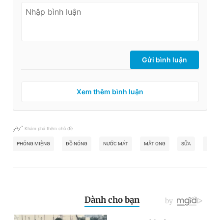
Gửi bình luận
Xem thêm bình luận
Khám phá thêm chủ đề
PHỎNG MIỆNG
ĐỒ NÓNG
NƯỚC MÁT
MẬT ONG
SỮA
SỮA 