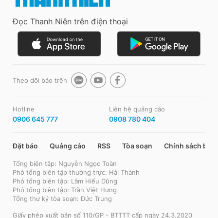
Đọc Thanh Niên trên điện thoại
Theo dõi báo trên
Hotline
Liên hệ quảng cáo
0906 645 777
0908 780 404
Đặt báo
Quảng cáo
RSS
Tòa soạn
Chính sách bảo
Tổng biên tập: Nguyễn Ngọc Toàn
Phó tổng biên tập thường trực: Hải Thành
Phó tổng biên tập: Lâm Hiếu Dũng
Phó tổng biên tập: Trần Việt Hưng
Tổng thư ký tòa soạn: Đức Trung
Giấy phép xuất bản số 110/GP - BTTTT cấp ngày 24.3.2020