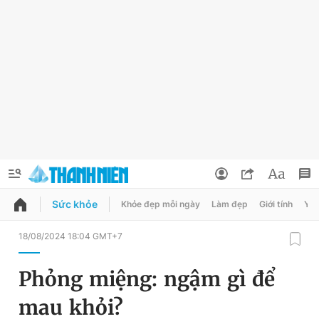
Sức khỏe
Khỏe đẹp mỗi ngày
Làm đẹp
Giới tính
Y t
QUẢNG CÁO
ĐẶT BÁO
18/08/2024 18:04 GMT+7
Thông tin tài khoản
Phỏng miệng: ngậm gì để
Đổi mật khẩu
Chuyên mục
mau khỏi?
Tin đã lưu