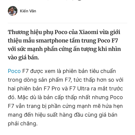
Chuyên mục khác
Kiến Văn
Tin đã xem
Chào ngày mới
Tin 24h
Đăng xuất
Thương hiệu phụ Poco của Xiaomi vừa giới
Tin thị trường
Tin 360
thiệu mẫu smartphone tầm trung Poco F7
với sức mạnh phần cứng ấn tượng khi nhìn
vào giá bán.
Video
Magazine
Poco
F7 được xem là phiên bản tiêu chuẩn
trong dòng sản phẩm F7, tức thấp hơn so với
Sản phẩm khác
hai phiên bản F7 Pro và F7 Ultra ra mắt trước
Tiện ích
Bạn cần biết
đó. Mặc dù là bản cấp thấp nhất nhưng Poco
F7 vẫn trang bị phần cứng mạnh mẽ hứa hẹn
Thông tin tòa soạn
Liên hệ quảng cáo
mang đến hiệu suất hàng đầu cùng giá bán
phải chăng.