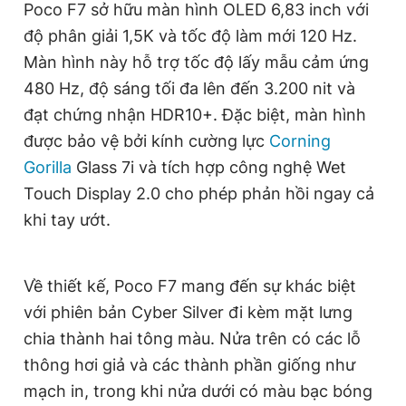
Poco F7 sở hữu màn hình OLED 6,83 inch với
Giấy phép xuất bản số 110/GP - BTTTT cấp ngày 24.3.2020
độ phân giải 1,5K và tốc độ làm mới 120 Hz.
© 2003-2026 Bản quyền thuộc về Báo Thanh Niên. Cấm sao
chép dưới mọi hình thức nếu không có sự chấp thuận bằng văn
Màn hình này hỗ trợ tốc độ lấy mẫu cảm ứng
bản. Phát triển bởi ePi Technologies, JSC.
480 Hz, độ sáng tối đa lên đến 3.200 nit và
đạt chứng nhận HDR10+. Đặc biệt, màn hình
được bảo vệ bởi kính cường lực
Corning
Gorilla
Glass 7i và tích hợp công nghệ Wet
Touch Display 2.0 cho phép phản hồi ngay cả
khi tay ướt.
Về thiết kế, Poco F7 mang đến sự khác biệt
với phiên bản Cyber Silver đi kèm mặt lưng
chia thành hai tông màu. Nửa trên có các lỗ
thông hơi giả và các thành phần giống như
mạch in, trong khi nửa dưới có màu bạc bóng