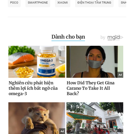
POCO
SMARTPHONE
XIAOMI
ĐIỆN THOẠI TẦM TRUNG
SNAPDRA