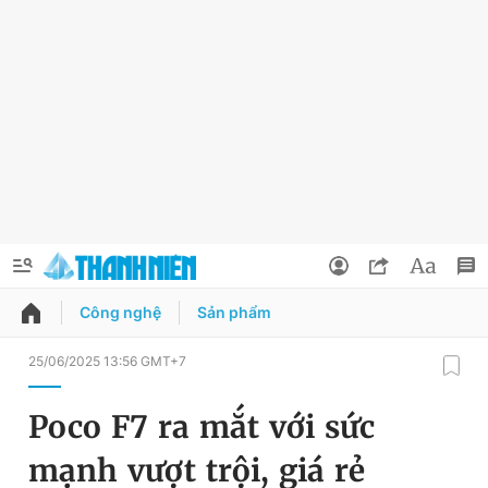
Công nghệ
Sản phẩm
QUẢNG CÁO
ĐẶT BÁO
25/06/2025 13:56 GMT+7
Thông tin tài khoản
Poco F7 ra mắt với sức
Đổi mật khẩu
Chuyên mục
mạnh vượt trội, giá rẻ
Tin đã lưu