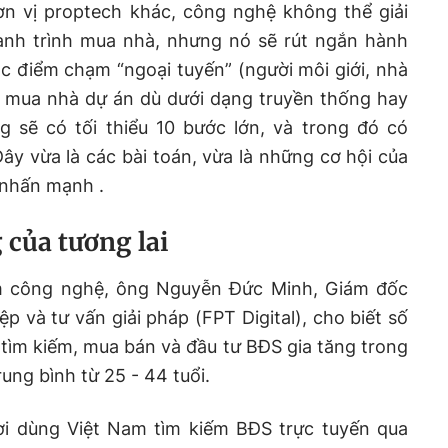
n vị proptech khác, công nghệ không thể giải
ành trình mua nhà, nhưng nó sẽ rút ngắn hành
các điểm chạm “ngoại tuyến” (người môi giới, nhà
h mua nhà dự án dù dưới dạng truyền thống hay
 sẽ có tối thiểu 10 bước lớn, và trong đó có
y vừa là các bài toán, vừa là những cơ hội của
 nhấn mạnh .
 của tương lai
àm công nghệ, ông Nguyễn Đức Minh, Giám đốc
p và tư vấn giải pháp (FPT Digital), cho biết số
tìm kiếm, mua bán và đầu tư BĐS gia tăng trong
rung bình từ 25 - 44 tuổi.
ời dùng Việt Nam tìm kiếm BĐS trực tuyến qua