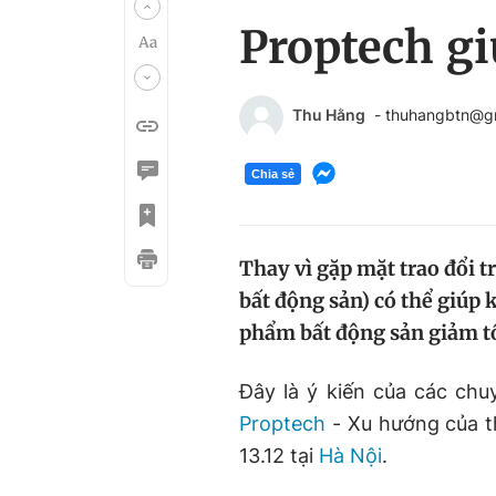
Proptech gi
Thu Hằng
- thuhangbtn@g
Chia sẻ
Thay vì gặp mặt trao đổi t
bất động sản) có thể giúp 
phẩm bất động sản giảm tố
Đây là ý kiến của các chu
Proptech
- Xu hướng của t
13.12 tại
Hà Nội
.