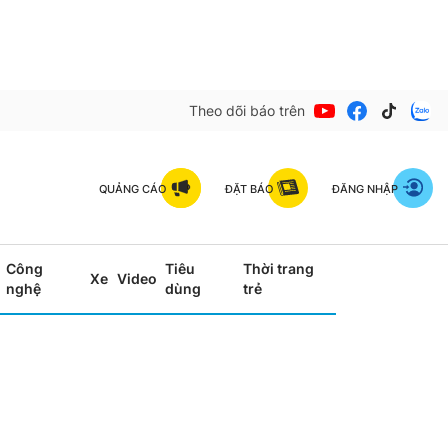
Theo dõi báo trên
QUẢNG CÁO
ĐẶT BÁO
ĐĂNG NHẬP
Công
Tiêu
Thời trang
Xe
Video
nghệ
dùng
trẻ