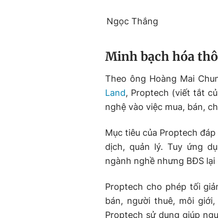
Ngọc Thắng
Minh bạch hóa thôn
Theo ông Hoàng Mai Chun
Land
, Proptech (viết tắt 
nghệ vào việc mua, bán, ch
Mục tiêu của Proptech đáp 
dịch, quản lý. Tuy ứng d
ngành nghề nhưng BĐS lại 
Proptech cho phép tối giả
bán, người thuê, môi giớ
Proptech sử dụng giúp ngườ