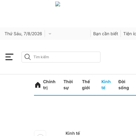
Thứ Sáu, 7/8/2026
Bạn cần biết
Tiện í
Chính
Thời
Thế
Kinh
Đời
trị
sự
giới
tế
sống
Kinh tế