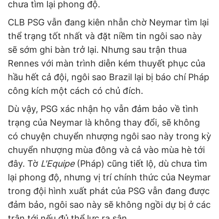
chưa tìm lại phong độ.
CLB PSG vẫn đang kiên nhẫn chờ Neymar tìm lại
thể trạng tốt nhất và đặt niềm tin ngôi sao này
sẽ sớm ghi bàn trở lại. Nhưng sau trận thua
Rennes với màn trình diễn kém thuyết phục của
hầu hết cả đội, ngôi sao Brazil lại bị báo chí Pháp
công kích một cách có chủ đích.
Dù vậy, PSG xác nhận họ vẫn đảm bảo về tình
trạng của Neymar là không thay đổi, sẽ không
có chuyện chuyển nhượng ngôi sao này trong kỳ
chuyển nhượng mùa đông và cả vào mùa hè tới
đây. Tờ
L'Equipe
(Pháp) cũng tiết lộ, dù chưa tìm
lại phong độ, nhưng vị trí chính thức của Neymar
trong đội hình xuất phát của PSG vẫn đang được
đảm bảo, ngôi sao này sẽ không ngồi dự bị ở các
trận tới nếu đủ thể lực ra sân.