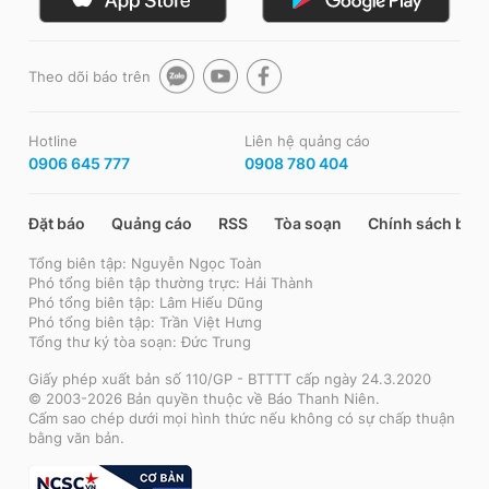
Theo dõi báo trên
Hotline
Liên hệ quảng cáo
0906 645 777
0908 780 404
Đặt báo
Quảng cáo
RSS
Tòa soạn
Chính sách bảo
Tổng biên tập: Nguyễn Ngọc Toàn
Phó tổng biên tập thường trực: Hải Thành
Phó tổng biên tập: Lâm Hiếu Dũng
Phó tổng biên tập: Trần Việt Hưng
Tổng thư ký tòa soạn: Đức Trung
Giấy phép xuất bản số 110/GP - BTTTT cấp ngày 24.3.2020
© 2003-2026 Bản quyền thuộc về Báo Thanh Niên.
Cấm sao chép dưới mọi hình thức nếu không có sự chấp thuận
bằng văn bản.