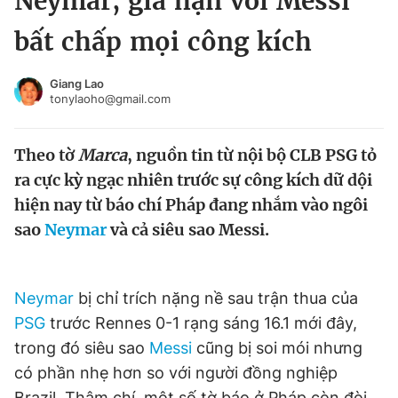
Neymar, gia hạn với Messi
Chuyên mục khác
bất chấp mọi công kích
Tin đã xem
Chào ngày mới
Tin 24h
Giang Lao
Đăng xuất
tonylaoho@gmail.com
Tin thị trường
Tin 360
Theo tờ
Marca
, nguồn tin từ nội bộ CLB PSG tỏ
Video
Magazine
ra cực kỳ ngạc nhiên trước sự công kích dữ dội
hiện nay từ báo chí Pháp đang nhắm vào ngôi
sao
Neymar
và cả siêu sao Messi.
Sản phẩm khác
Tiện ích
Bạn cần biết
Neymar
bị chỉ trích nặng nề sau trận thua của
PSG
trước Rennes 0-1 rạng sáng 16.1 mới đây,
Thông tin tòa soạn
Liên hệ quảng cáo
trong đó siêu sao
Messi
cũng bị soi mói nhưng
có phần nhẹ hơn so với người đồng nghiệp
Brazil. Thậm chí, một số tờ báo ở Pháp còn đòi