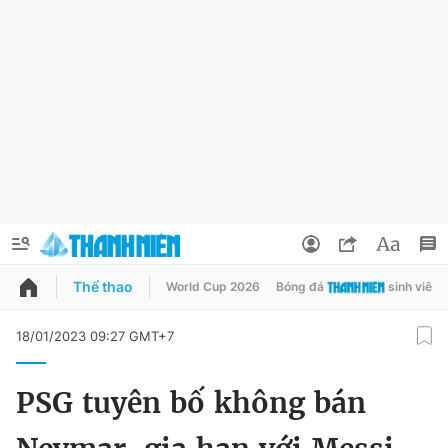
Thể thao
World Cup 2026
Bóng đá
sinh viên
QUẢNG CÁO
ĐẶT BÁO
18/01/2023 09:27 GMT+7
Thông tin tài khoản
PSG tuyên bố không bán
Đổi mật khẩu
Chuyên mục
Tin đã lưu