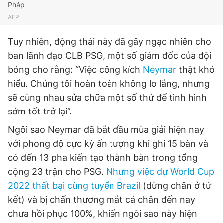
Pháp
Giấy phép xuất bản số 110/GP - BTTTT cấp ngày 24.3.2020
AFP
© 2003-2026 Bản quyền thuộc về Báo Thanh Niên. Cấm sao
chép dưới mọi hình thức nếu không có sự chấp thuận bằng văn
bản. Phát triển bởi ePi Technologies, JSC.
Tuy nhiên, động thái này đã gây ngạc nhiên cho
ban lãnh đạo CLB PSG, một số giám đốc của đội
bóng cho rằng: “Việc công kích
Neymar
thật khó
hiểu. Chúng tôi hoàn toàn không lo lắng, nhưng
sẽ cùng nhau sửa chữa một số thứ để tình hình
sớm tốt trở lại”.
Ngôi sao Neymar đã bắt đầu mùa giải hiện nay
với phong độ cực kỳ ấn tượng khi ghi 15 bàn và
có đến 13 pha kiến tạo thành bàn trong tổng
cộng 23 trận cho PSG.
Nhưng việc dự World Cup
2022 thất bại cùng tuyển Brazil
(dừng chân ở tứ
kết) và bị chấn thương mắt cá chân đến nay
chưa hồi phục 100%, khiến ngôi sao này hiện