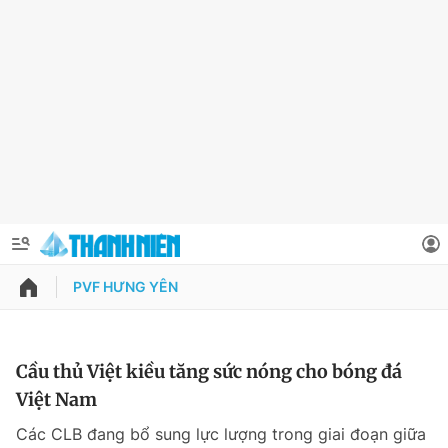
PVF HƯNG YÊN
QUẢNG CÁO
ĐẶT BÁO
Thông tin tài khoản
Cầu thủ Việt kiều tăng sức nóng cho bóng đá
Việt Nam
Đổi mật khẩu
Chuyên mục
Các CLB đang bổ sung lực lượng trong giai đoạn giữa
Tin đã lưu