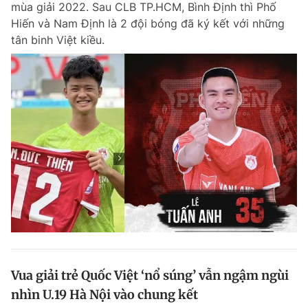
mùa giải 2022. Sau CLB TP.HCM, Bình Định thì Phố
Chuyên mục khác
Hiến và Nam Định là 2 đội bóng đã ký kết với những
Tin đã xem
tân binh Việt kiều.
Chào ngày mới
Tin 24h
Đăng xuất
Tin thị trường
Tin 360
Video
Magazine
Sản phẩm khác
Tiện ích
Bạn cần biết
Thông tin tòa soạn
Liên hệ quảng cáo
Vua giải trẻ Quốc Việt ‘nổ súng’ vẫn ngậm ngùi
nhìn U.19 Hà Nội vào chung kết