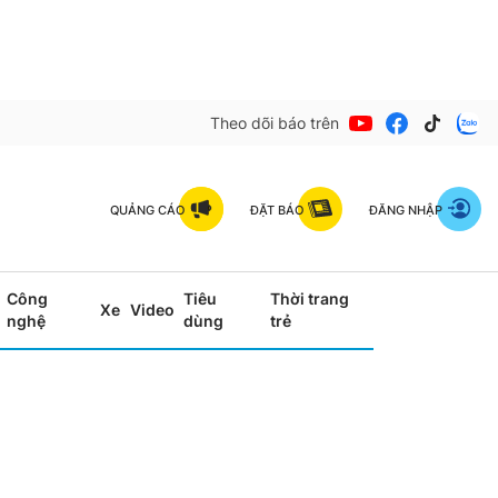
Theo dõi báo trên
QUẢNG CÁO
ĐẶT BÁO
ĐĂNG NHẬP
Công
Tiêu
Thời trang
Xe
Video
nghệ
dùng
trẻ