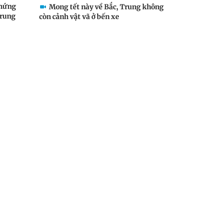
chứng
Mong tết này về Bắc, Trung không
trung
còn cảnh vật vã ở bến xe