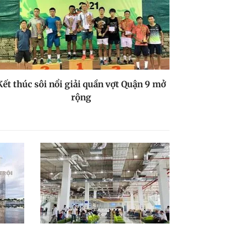
Kết thúc sôi nổi giải quần vợt Quận 9 mở
rộng