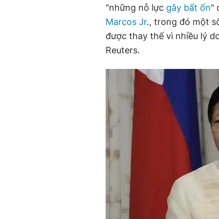
"những nỗ lực
gây bất ổn
"
Marcos Jr
., trong đó một s
được thay thế vì nhiều lý 
Reuters.