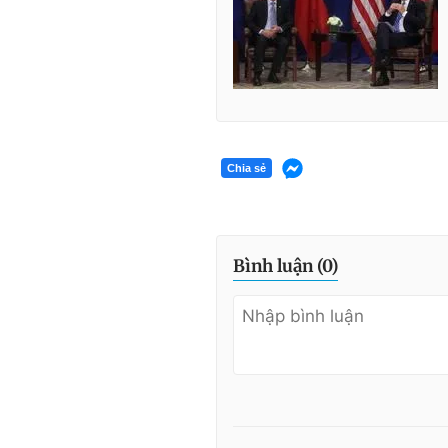
Chia sẻ
Bình luận (
0
)