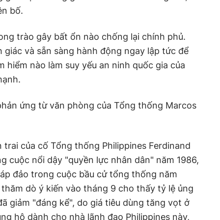
ên bố.
ng trào gây bất ổn nào chống lại chính phủ.
h giác và sẵn sàng hành động ngay lập tức để
m hiểm nào làm suy yếu an ninh quốc gia của
mạnh.
 phản ứng từ văn phòng của Tổng thống Marcos
 trai của cố Tổng thống Philippines Ferdinand
ong cuộc nổi dậy "quyền lực nhân dân" năm 1986,
 áp đảo trong cuộc bầu cử tổng thống năm
 thăm dò ý kiến vào tháng 9 cho thấy tỷ lệ ủng
ã giảm "đáng kể", do giá tiêu dùng tăng vọt ở
ủng hộ dành cho nhà lãnh đạo Philippines này,