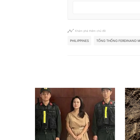
Khám phá thêm chủ đề
PHILIPPINES
TỔNG THỐNG FERDINAND M