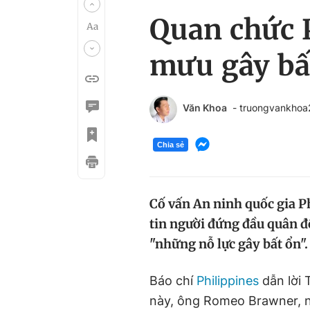
Quan chức P
mưu gây bấ
Văn Khoa
- truongvankho
Chia sẻ
Cố vấn An ninh quốc gia Ph
tin người đứng đầu quân độ
"những nỗ lực gây bất ổn".
Báo chí
Philippines
dẫn lời
này, ông Romeo Brawner, nó