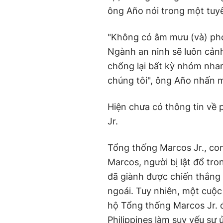
ông Año nói trong một tuy
"Không có âm mưu (và) pho
Ngành an ninh sẽ luôn cản
chống lại bất kỳ nhóm nha
chúng tôi", ông Año nhấn 
Hiện chưa có thông tin về
Jr.
Tổng thống Marcos Jr., con
Marcos, người bị lật đổ tr
đã giành được chiến thắng
ngoái. Tuy nhiên, một cuộc
hộ Tổng thống Marcos Jr. đ
Philippines làm suy yếu sự 