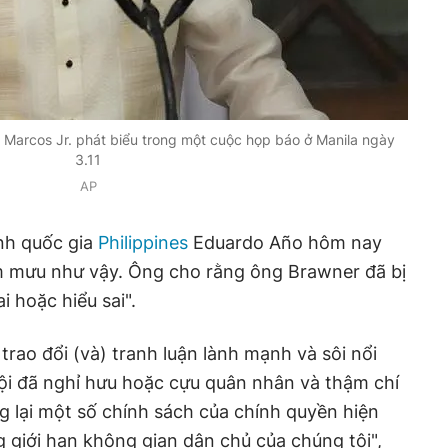
 Marcos Jr. phát biểu trong một cuộc họp báo ở Manila ngày
3.11
AP
nh quốc gia
Philippines
Eduardo Año hôm nay
âm mưu như vậy. Ông cho rằng ông Brawner đã bị
i hoặc hiểu sai".
rao đổi (và) tranh luận lành mạnh và sôi nổi
ội đã nghỉ hưu hoặc cựu quân nhân và thậm chí
ng lại một số chính sách của chính quyền hiện
 giới hạn không gian dân chủ của chúng tôi",