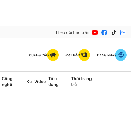
Theo dõi báo trên
QUẢNG CÁO
ĐẶT BÁO
ĐĂNG NHẬP
Công
Tiêu
Thời trang
Xe
Video
nghệ
dùng
trẻ