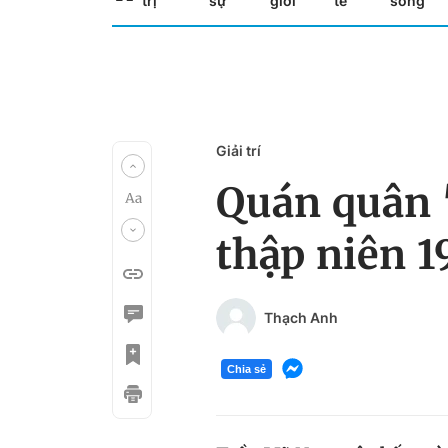
trị
sự
giới
tế
sống
Giải trí
Quán quân 
thập niên 1
Thạch Anh
Chia sẻ