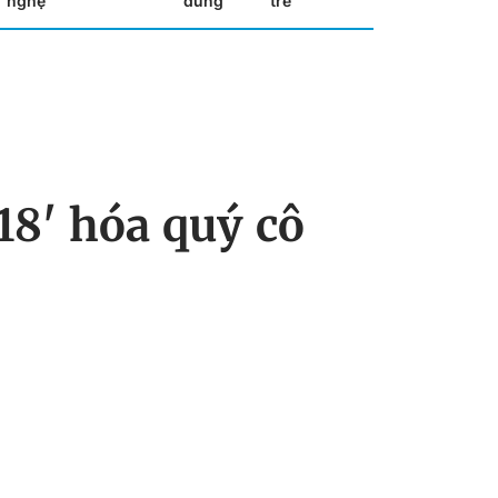
nghệ
dùng
trẻ
8' hóa quý cô