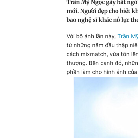
Trần Mỹ Ngọc gây bất ngờ 
mới. Người đẹp cho biết k
bao nghệ sĩ khác nỗ lực th
Với bộ ảnh lần này,
Trần M
từ những năm đầu thập niê
cách mixmatch, vừa tôn lê
thượng. Bên cạnh đó, những
phần làm cho hình ảnh củ