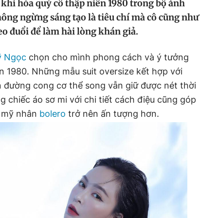
khi hóa quý cô thập niên 1980 trong bộ ảnh
hông ngừng sáng tạo là tiêu chí mà cô cũng như
eo đuổi để làm hài lòng khán giả.
ỹ Ngọc
chọn cho mình phong cách và ý tưởng
n 1980. Những mẫu suit oversize kết hợp với
n đường cong cơ thể song vẫn giữ được nét thời
 chiếc áo sơ mi với chi tiết cách điệu cũng góp
a mỹ nhân
bolero
trở nên ấn tượng hơn.