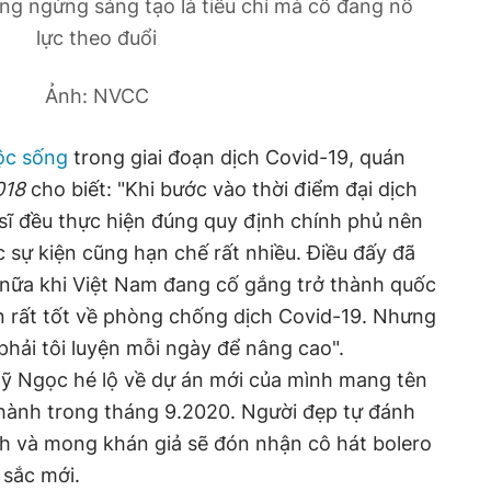
ng ngừng sáng tạo là tiêu chí mà cô đang nỗ
lực theo đuổi
Ảnh: NVCC
ộc sống
trong giai đoạn dịch Covid-19, quán
018
cho biết: "Khi bước vào thời điểm đại dịch
sĩ đều thực hiện đúng quy định chính phủ nên
 sự kiện cũng hạn chế rất nhiều. Điều đấy đã
nữa khi Việt Nam đang cố gắng trở thành quốc
 rất tốt về phòng chống dịch Covid-19. Nhưng
hải tôi luyện mỗi ngày để nâng cao".
Mỹ Ngọc hé lộ về dự án mới của mình mang tên
hành trong tháng 9.2020. Người đẹp tự đánh
ĩnh và mong khán giả sẽ đón nhận cô hát bolero
sắc mới.