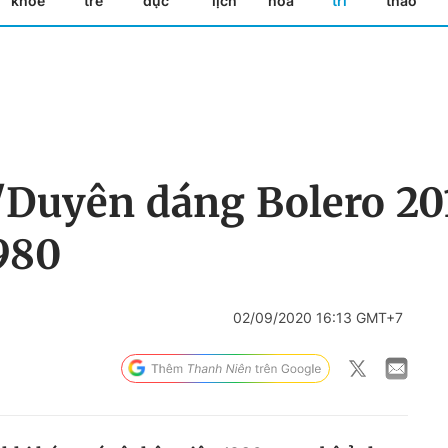
khỏe
trẻ
dục
lịch
hóa
trí
thao
'Duyên dáng Bolero 201
980
02/09/2020 16:13 GMT+7