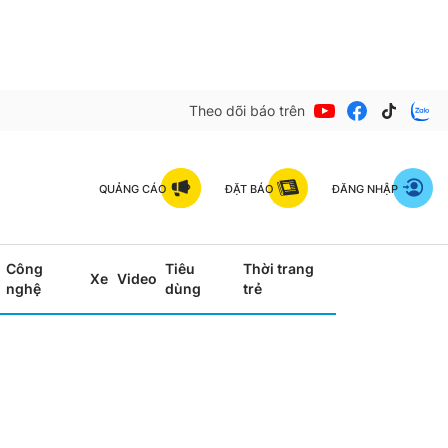
Theo dõi báo trên
QUẢNG CÁO
ĐẶT BÁO
ĐĂNG NHẬP
Công
Tiêu
Thời trang
Xe
Video
nghệ
dùng
trẻ