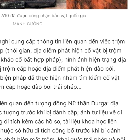
 A10 đã được công nhận bảo vật quốc gia
MẠNH CƯỜNG
hị cung cấp thông tin liên quan đến việc trộm
p (thời gian, địa điểm phát hiện cổ vật bị trộm
 khảo cổ bất hợp pháp); hình ảnh hiện trạng địa
ị trộm cắp hoặc địa điểm phát hiện đào bới,
biện pháp đã thực hiện nhằm tìm kiếm cổ vật
ộm cắp hoặc đào bới trái phép...
 liên quan đến tượng đồng Nữ thần Durga: địa
ức tượng trước khi bị đánh cắp; ảnh tư liệu về di
g di tích kèm các hồ sơ, tài liệu khoa học liên
huộc sở hữu di tích công bố trước khi bị đánh
ch phát hiện mất trộm, khai quật trái phép và nội