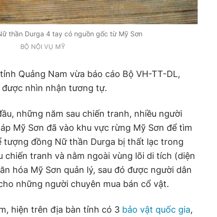
ữ thần Durga 4 tay có nguồn gốc từ Mỹ Sơn
BỘ NỘI VỤ MỸ
tỉnh Quảng Nam vừa báo cáo Bộ VH-TT-DL,
 được nhìn nhận tương tự.
đầu, những năm sau chiến tranh, nhiều người
áp Mỹ Sơn đã vào khu vực rừng Mỹ Sơn để tìm
hể tượng đồng Nữ thần Durga bị thất lạc trong
chiến tranh và nằm ngoài vùng lõi di tích (diện
văn hóa Mỹ Sơn quản lý, sau đó được người dân
p cho những người chuyên mua bán cổ vật.
 hiện trên địa bàn tỉnh có 3
bảo vật quốc gia
,