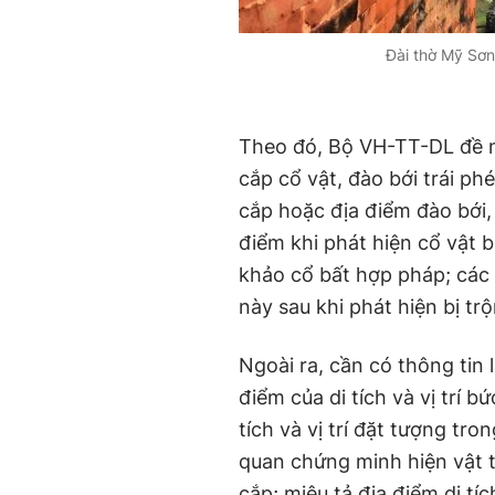
Đài thờ Mỹ Sơn
Theo đó, Bộ VH-TT-DL đề ng
cắp cổ vật, đào bới trái phé
cắp hoặc địa điểm đào bới,
điểm khi phát hiện cổ vật b
khảo cổ bất hợp pháp; các 
này sau khi phát hiện bị tr
Ngoài ra, cần có thông tin
điểm của di tích và vị trí b
tích và vị trí đặt tượng tron
quan chứng minh hiện vật t
cắp; miêu tả địa điểm di tí