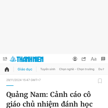
Giáo dục
Tuyển sinh
Chọn nghề - Chọn trường
Du học
QUẢNG CÁO
ĐẶT BÁO
29/11/2024 15:47 GMT+7
Thông tin tài khoản
Quảng Nam: Cảnh cáo cô
Đổi mật khẩu
Chuyên mục
giáo chủ nhiệm đánh học
Tin đã lưu