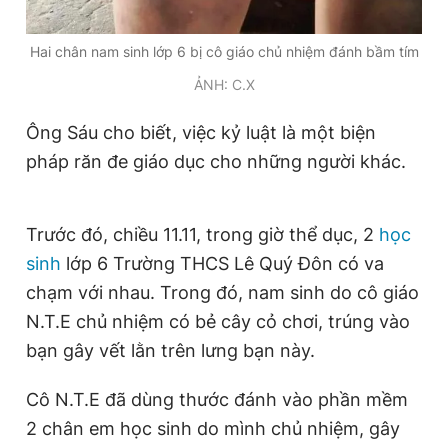
Giấy phép xuất bản số 110/GP - BTTTT cấp ngày 24.3.2020
© 2003-2026 Bản quyền thuộc về Báo Thanh Niên. Cấm sao
Hai chân nam sinh lớp 6 bị cô giáo chủ nhiệm đánh bầm tím
chép dưới mọi hình thức nếu không có sự chấp thuận bằng văn
bản. Phát triển bởi ePi Technologies, JSC.
ẢNH: C.X
Ông Sáu cho biết, việc kỷ luật là một biện
pháp răn đe giáo dục cho những người khác.
Trước đó, chiều 11.11, trong giờ thể dục, 2
học
sinh
lớp 6 Trường THCS Lê Quý Đôn có va
chạm với nhau. Trong đó, nam sinh do cô giáo
N.T.E chủ nhiệm có bẻ cây cỏ chơi, trúng vào
bạn gây vết lằn trên lưng bạn này.
Cô N.T.E đã dùng thước đánh vào phần mềm
2 chân em học sinh do mình chủ nhiệm, gây