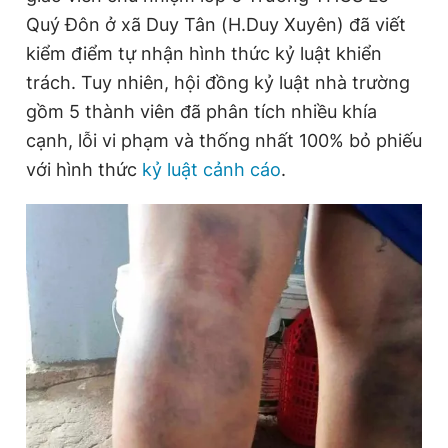
Quý Đôn ở xã Duy Tân (H.Duy Xuyên) đã viết
kiểm điểm tự nhận hình thức kỷ luật khiển
Đọc Thanh Niên trên điện thoại
trách. Tuy nhiên, hội đồng kỷ luật nhà trường
gồm 5 thành viên đã phân tích nhiều khía
cạnh, lỗi vi phạm và thống nhất 100% bỏ phiếu
với hình thức
kỷ luật cảnh cáo
.
Theo dõi báo trên
Hotline
Liên hệ quảng cáo
0906 645 777
0908 780 404
Đặt báo
Quảng cáo
RSS
Tòa soạn
Chính sách bảo
Tổng biên tập: Nguyễn Ngọc Toàn
Phó tổng biên tập thường trực: Hải Thành
Phó tổng biên tập: Lâm Hiếu Dũng
Phó tổng biên tập: Trần Việt Hưng
Tổng thư ký tòa soạn: Đức Trung