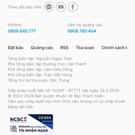
Theo dõi báo trên
Hotline
Liên hệ quảng cáo
0906 645 777
0908 780 404
Đặt báo
Quảng cáo
RSS
Tòa soạn
Chính sách bảo
Tổng biên tập: Nguyễn Ngọc Toàn
Phó tổng biên tập thường trực: Hải Thành
Phó tổng biên tập: Lâm Hiếu Dũng
Phó tổng biên tập: Trần Việt Hưng
Tổng thư ký tòa soạn: Đức Trung
Giấy phép xuất bản số 110/GP - BTTTT cấp ngày 24.3.2020
© 2003-2026 Bản quyền thuộc về Báo Thanh Niên.
Cấm sao chép dưới mọi hình thức nếu không có sự chấp thuận
bằng văn bản.