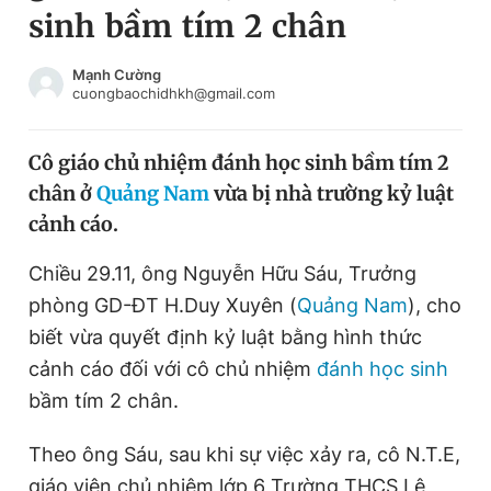
sinh bầm tím 2 chân
Chuyên mục khác
Tin đã xem
Chào ngày mới
Tin 24h
Mạnh Cường
cuongbaochidhkh@gmail.com
Đăng xuất
Tin thị trường
Tin 360
Cô giáo chủ nhiệm đánh học sinh bầm tím 2
chân ở
Quảng Nam
vừa bị nhà trường kỷ luật
Video
Magazine
cảnh cáo.
Chiều 29.11, ông Nguyễn Hữu Sáu, Trưởng
Sản phẩm khác
phòng GD-ĐT H.Duy Xuyên (
Quảng Nam
), cho
Tiện ích
Bạn cần biết
biết vừa quyết định kỷ luật bằng hình thức
cảnh cáo đối với cô chủ nhiệm
đánh học sinh
bầm tím 2 chân.
Thông tin tòa soạn
Liên hệ quảng cáo
Theo ông Sáu, sau khi sự việc xảy ra, cô N.T.E,
giáo viên chủ nhiệm lớp 6 Trường THCS Lê