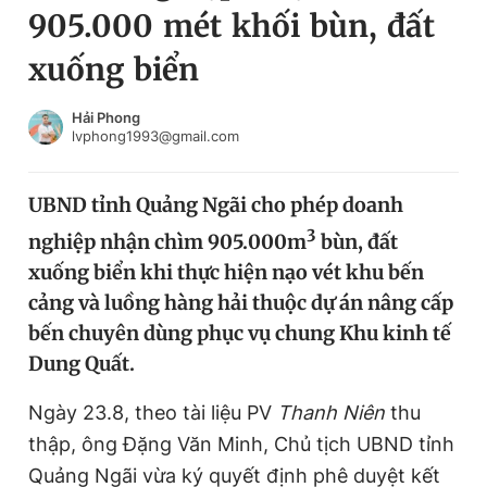
905.000 mét khối bùn, đất
Chuyên mục khác
Tin đã xem
xuống biển
Chào ngày mới
Tin 24h
Đăng xuất
Hải Phong
lvphong1993@gmail.com
Tin thị trường
Tin 360
UBND tỉnh Quảng Ngãi cho phép doanh
Video
Magazine
3
nghiệp nhận chìm 905.000m
bùn, đất
xuống biển khi thực hiện nạo vét khu bến
Sản phẩm khác
cảng và luồng hàng hải thuộc dự án nâng cấp
Tiện ích
bến chuyên dùng phục vụ chung Khu kinh tế
Bạn cần biết
Dung Quất.
Thông tin tòa soạn
Liên hệ quảng cáo
Ngày 23.8, theo tài liệu PV
Thanh Niên
thu
thập, ông Đặng Văn Minh, Chủ tịch UBND tỉnh
Quảng Ngãi vừa ký quyết định phê duyệt kết