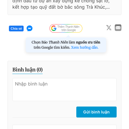
định đầu tư dự án xây dựng kè chống sạt lở,
kết hợp tạo quỹ đất bờ bắc sông Trà Khúc,...
Chia sẻ
Chọn Báo
Thanh Niên
làm
nguồn ưu tiên
trên Google tìm kiếm.
Xem hướng dẫn.
Bình luận (
0
)
Gửi bình luận