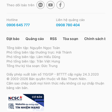
Theo dõi báo trên
Hotline
Liên hệ quảng cáo
0906 645 777
0908 780 404
Đặt báo
Quảng cáo
RSS
Tòa soạn
Chính sách bảo
Tổng biên tập: Nguyễn Ngọc Toàn
Phó tổng biên tập thường trực: Hải Thành
Phó tổng biên tập: Lâm Hiếu Dũng
Phó tổng biên tập: Trần Việt Hưng
Tổng thư ký tòa soạn: Đức Trung
Giấy phép xuất bản số 110/GP - BTTTT cấp ngày 24.3.2020
© 2003-2026 Bản quyền thuộc về Báo Thanh Niên.
Cấm sao chép dưới mọi hình thức nếu không có sự chấp thuận
bằng văn bản.