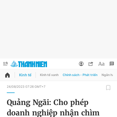
Kinh tế
Kinh tế xanh
Chính sách - Phát triển
Ngân hàn
QUẢNG CÁO
ĐẶT BÁO
24/08/2023 07:26 GMT+7
Thông tin tài khoản
Quảng Ngãi: Cho phép
Đổi mật khẩu
Chuyên mục
doanh nghiệp nhận chìm
Tin đã lưu