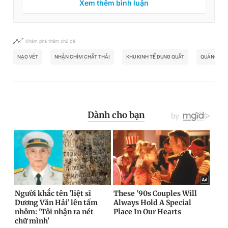
Xem thêm bình luận
Khám phá thêm chủ đề
NẠO VÉT
NHẬN CHÌM CHẤT THẢI
KHU KINH TẾ DUNG QUẤT
QUẢNG NGÃ