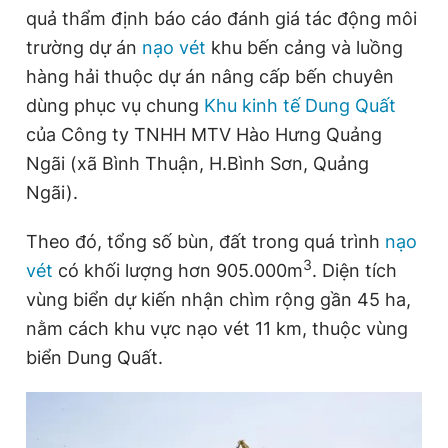
quả thẩm định báo cáo đánh giá tác động môi
trường dự án
nạo vét
khu bến cảng và luồng
Đọc Thanh Niên trên điện thoại
hàng hải thuộc dự án nâng cấp bến chuyên
dùng phục vụ chung
Khu kinh tế Dung Quất
của Công ty TNHH MTV Hào Hưng Quảng
Ngãi (xã Bình Thuận, H.Bình Sơn, Quảng
Ngãi).
Theo dõi báo trên
Theo đó, tổng số bùn, đất trong quá trình
nạo
Hotline
Liên hệ quảng cáo
3
vét
có khối lượng hơn 905.000m
. Diện tích
0906 645 777
0908 780 404
vùng biển dự kiến nhận chìm rộng gần 45 ha,
Đặt báo
Quảng cáo
RSS
Tòa soạn
Chính sách bảo
nằm cách khu vực nạo vét 11 km, thuộc vùng
biển Dung Quất.
Tổng biên tập: Nguyễn Ngọc Toàn
Phó tổng biên tập thường trực: Hải Thành
Phó tổng biên tập: Lâm Hiếu Dũng
Phó tổng biên tập: Trần Việt Hưng
Tổng thư ký tòa soạn: Đức Trung