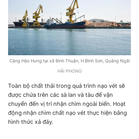
Giấy phép xuất bản số 110/GP - BTTTT cấp ngày 24.3.2020
© 2003-2026 Bản quyền thuộc về Báo Thanh Niên. Cấm sao
chép dưới mọi hình thức nếu không có sự chấp thuận bằng văn
bản. Phát triển bởi ePi Technologies, JSC.
Cảng Hào Hưng tại xã Bình Thuận, H.Bình Sơn, Quảng Ngãi
HẢI PHONG
Toàn bộ chất thải trong quá trình nạo vét sẽ
được chứa trên các sà lan và tàu để vận
chuyển đến vị trí nhận chìm ngoài biển. Hoạt
động nhận chìm chất nạo vét thực hiện bằng
hình thức xả đáy.