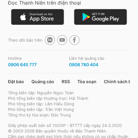
Đọc Thanh Niên trên điện thoại
Theo dõi báo trên
Hotline
Liên hệ quảng cáo
0906 645 777
0908 780 404
Đặt báo
Quảng cáo
RSS
Tòa soạn
Chính sách bảo
Tổng biên tập: Nguyễn Ngọc Toàn
Phó tổng biên tập thường trực: Hải Thành
Phó tổng biên tập: Lâm Hiếu Dũng
Phó tổng biên tập: Trần Việt Hưng
Tổng thư ký tòa soạn: Đức Trung
Giấy phép xuất bản số 110/GP - BTTTT cấp ngày 24.3.2020
© 2003-2026 Bản quyền thuộc về Báo Thanh Niên.
Cấm sao chép dưới mọi hình thức nếu không có sự chấp thuận