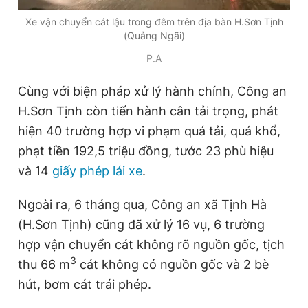
Giấy phép xuất bản số 110/GP - BTTTT cấp ngày 24.3.2020
Xe vận chuyển cát lậu trong đêm trên địa bàn H.Sơn Tịnh
© 2003-2026 Bản quyền thuộc về Báo Thanh Niên. Cấm sao
(Quảng Ngãi)
chép dưới mọi hình thức nếu không có sự chấp thuận bằng văn
bản. Phát triển bởi ePi Technologies, JSC.
P.A
Cùng với biện pháp xử lý hành chính, Công an
H.Sơn Tịnh còn tiến hành cân tải trọng, phát
hiện 40 trường hợp vi phạm quá tải, quá khổ,
phạt tiền 192,5 triệu đồng, tước 23 phù hiệu
và 14
giấy phép lái xe
.
Ngoài ra, 6 tháng qua, Công an xã Tịnh Hà
(H.Sơn Tịnh) cũng đã xử lý 16 vụ, 6 trường
hợp vận chuyển cát không rõ nguồn gốc, tịch
3
thu 66 m
cát không có nguồn gốc và 2 bè
hút, bơm cát trái phép.