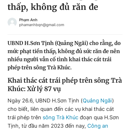
thấp, không đủ răn đe
Chuyên mục khác
Tin đã xem
Chào ngày mới
Tin 24h
Phạm Anh
phamanhbqn@gmail.com
Đăng xuất
Tin thị trường
Tin 360
UBND H.Sơn Tịnh (Quảng Ngãi) cho rằng, do
mức phạt tiền thấp, không đủ sức răn đe nên
Video
Magazine
nhiều người vẫn cố tình khai thác cát trái
phép trên sông Trà Khúc.
Sản phẩm khác
Khai thác cát trái phép trên sông Trà
Khúc: Xử lý 87 vụ
Tiện ích
Bạn cần biết
Ngày 26.6, UBND H.Sơn Tịnh (
Quảng Ngãi
)
Thông tin tòa soạn
Liên hệ quảng cáo
cho biết, liên quan đến các vụ khai thác cát
trái phép trên
sông Trà Khúc
đoạn qua H.Sơn
Tịnh, từ đầu năm 2023 đến nay,
Công an