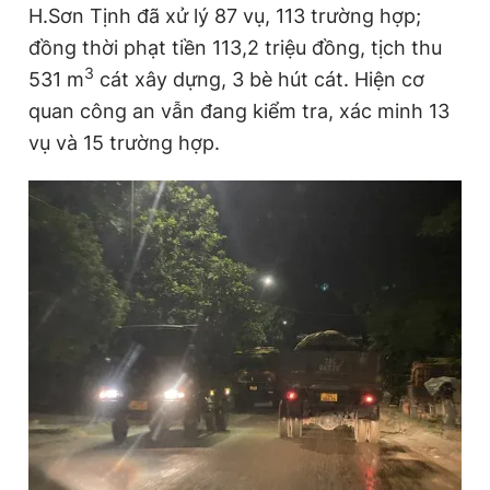
H.Sơn Tịnh đã xử lý 87 vụ, 113 trường hợp;
đồng thời phạt tiền 113,2 triệu đồng, tịch thu
3
Đọc Thanh Niên trên điện thoại
531 m
cát xây dựng, 3 bè hút cát. Hiện cơ
quan công an vẫn đang kiểm tra, xác minh 13
vụ và 15 trường hợp.
Theo dõi báo trên
Hotline
Liên hệ quảng cáo
0906 645 777
0908 780 404
Đặt báo
Quảng cáo
RSS
Tòa soạn
Chính sách bảo
Tổng biên tập: Nguyễn Ngọc Toàn
Phó tổng biên tập thường trực: Hải Thành
Phó tổng biên tập: Lâm Hiếu Dũng
Phó tổng biên tập: Trần Việt Hưng
Tổng thư ký tòa soạn: Đức Trung