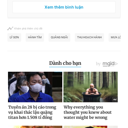
Xem thêm bình luận
Khám phá thêm chủ đề
LÝ SƠN
HÀNH TÍM
QUẢNG NGÃI
THU HOẠCH HÀNH
MƯA LỚN