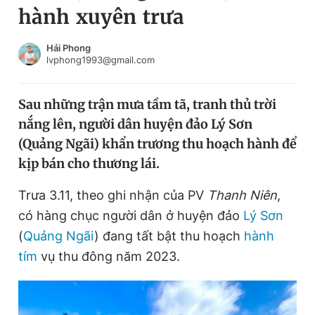
hành xuyên trưa
Chuyên mục khác
Tin đã xem
Chào ngày mới
Tin 24h
Hải Phong
lvphong1993@gmail.com
Đăng xuất
Tin thị trường
Tin 360
Sau những trận mưa tầm tã, tranh thủ trời
nắng lên, người dân huyện đảo Lý Sơn
Video
Magazine
(Quảng Ngãi) khẩn trương thu hoạch hành để
kịp bán cho thương lái.
Sản phẩm khác
Trưa 3.11, theo ghi nhận của PV
Thanh Niên
,
Tiện ích
Bạn cần biết
có hàng chục người dân ở huyện đảo
Lý Sơn
(
Quảng Ngãi
) đang tất bật thu hoạch
hành
tím
vụ thu đông năm 2023.
Thông tin tòa soạn
Liên hệ quảng cáo