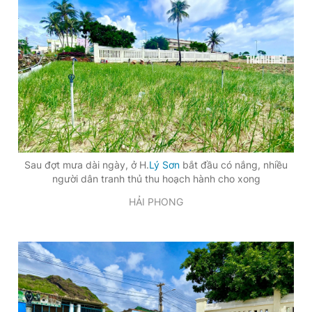
Đọc Thanh Niên trên điện thoại
Theo dõi báo trên
Sau đợt mưa dài ngày, ở H.
Lý Sơn
bắt đầu có nắng, nhiều
Hotline
Liên hệ quảng cáo
người dân tranh thủ thu hoạch hành cho xong
0906 645 777
0908 780 404
HẢI PHONG
Đặt báo
Quảng cáo
RSS
Tòa soạn
Chính sách bảo
Tổng biên tập: Nguyễn Ngọc Toàn
Phó tổng biên tập thường trực: Hải Thành
Phó tổng biên tập: Lâm Hiếu Dũng
Phó tổng biên tập: Trần Việt Hưng
Tổng thư ký tòa soạn: Đức Trung