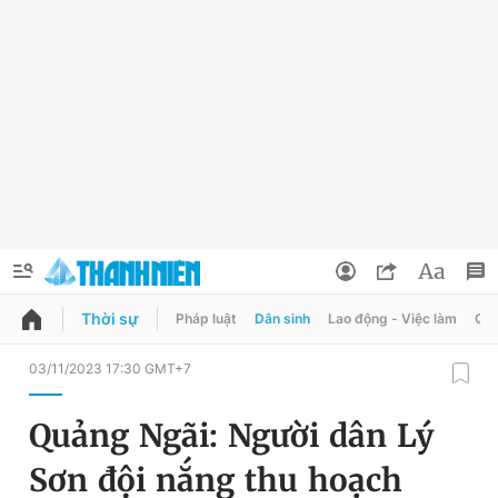
Thời sự
Pháp luật
Dân sinh
Lao động - Việc làm
Quy
QUẢNG CÁO
ĐẶT BÁO
03/11/2023 17:30 GMT+7
Thông tin tài khoản
Quảng Ngãi: Người dân Lý
Đổi mật khẩu
Chuyên mục
Sơn đội nắng thu hoạch
Tin đã lưu