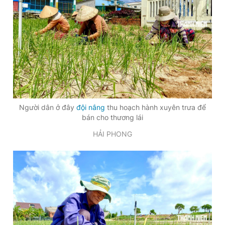
Giấy phép xuất bản số 110/GP - BTTTT cấp ngày 24.3.2020
© 2003-2026 Bản quyền thuộc về Báo Thanh Niên. Cấm sao
chép dưới mọi hình thức nếu không có sự chấp thuận bằng văn
bản. Phát triển bởi ePi Technologies, JSC.
Người dân ở đây
đội nắng
thu hoạch hành xuyên trưa để
bán cho thương lái
HẢI PHONG