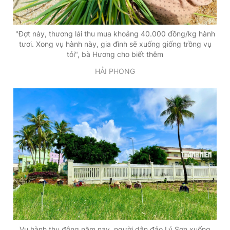
"Đợt này, thương lái thu mua khoảng 40.000 đồng/kg hành
tươi. Xong vụ hành này, gia đình sẽ xuống giống trồng vụ
tỏi", bà Hương cho biết thêm
HẢI PHONG
Vụ hành thu đông năm nay, người dân đảo Lý Sơn xuống