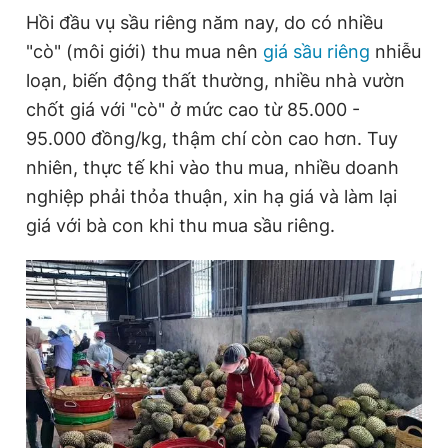
Hồi đầu vụ sầu riêng năm nay, do có nhiều
"cò" (môi giới) thu mua nên
giá sầu riêng
nhiễu
Đọc Thanh Niên trên điện thoại
loạn, biến động thất thường, nhiều nhà vườn
chốt giá với "cò" ở mức cao từ 85.000 -
95.000 đồng/kg, thậm chí còn cao hơn. Tuy
nhiên, thực tế khi vào thu mua, nhiều doanh
Theo dõi báo trên
nghiệp phải thỏa thuận, xin hạ giá và làm lại
giá với bà con khi thu mua sầu riêng.
Hotline
Liên hệ quảng cáo
0906 645 777
0908 780 404
Đặt báo
Quảng cáo
RSS
Tòa soạn
Chính sách bảo
Tổng biên tập: Nguyễn Ngọc Toàn
Phó tổng biên tập thường trực: Hải Thành
Phó tổng biên tập: Lâm Hiếu Dũng
Phó tổng biên tập: Trần Việt Hưng
Tổng thư ký tòa soạn: Đức Trung