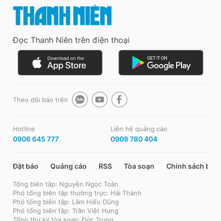
Đọc Thanh Niên trên điện thoại
Theo dõi báo trên
Hotline
Liên hệ quảng cáo
0906 645 777
0908 780 404
Đặt báo
Quảng cáo
RSS
Tòa soạn
Chính sách bảo
Tổng biên tập: Nguyễn Ngọc Toàn
Phó tổng biên tập thường trực: Hải Thành
Phó tổng biên tập: Lâm Hiếu Dũng
Phó tổng biên tập: Trần Việt Hưng
Tổng thư ký tòa soạn: Đức Trung