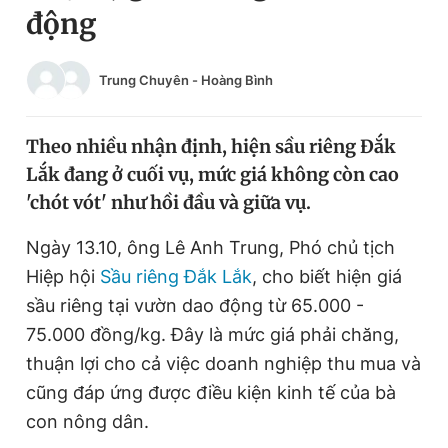
động
Chuyên mục khác
Tin đã xem
Chào ngày mới
Tin 24h
Trung Chuyên
-
Hoàng Bình
Đăng xuất
Tin thị trường
Tin 360
Theo nhiều nhận định, hiện sầu riêng Đắk
Lắk đang ở cuối vụ, mức giá không còn cao
Video
Magazine
'chót vót' như hồi đầu và giữa vụ.
Ngày 13.10, ông Lê Anh Trung, Phó chủ tịch
Sản phẩm khác
Hiệp hội
Sầu riêng Đắk Lắk
, cho biết hiện giá
Tiện ích
sầu riêng tại vườn dao động từ 65.000 -
Bạn cần biết
75.000 đồng/kg. Đây là mức giá phải chăng,
thuận lợi cho cả việc doanh nghiệp thu mua và
Thông tin tòa soạn
Liên hệ quảng cáo
cũng đáp ứng được điều kiện kinh tế của bà
con nông dân.