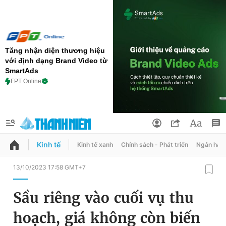
Tăng nhận diện thương hiệu
với định dạng Brand Video từ
SmartAds
FPT Online
Kinh tế
Kinh tế xanh
Chính sách - Phát triển
Ngân hàn
QUẢNG CÁO
ĐẶT BÁO
13/10/2023 17:58 GMT+7
Thông tin tài khoản
Sầu riêng vào cuối vụ thu
Đổi mật khẩu
Chuyên mục
hoạch, giá không còn biến
Tin đã lưu