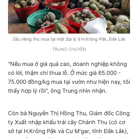
Giấy phép xuất bản số 110/GP - BTTTT cấp ngày 24.3.2020
© 2003-2026 Bản quyền thuộc về Báo Thanh Niên. Cấm sao
chép dưới mọi hình thức nếu không có sự chấp thuận bằng văn
bản. Phát triển bởi ePi Technologies, JSC.
Sầu riêng thu mua tại một đại lý ở H.Krông Pắk, Đắk Lắk
TRUNG CHUYÊN
"Nếu mua ở giá quá cao, doanh nghiệp không
có lời, thậm chí thua lỗ. Ở mức giá 65.000 -
75.000 đồng/kg mua tại vườn như hiện nay, tôi
thấy hợp lý rồi", ông Trung nhìn nhận.
Còn bà Nguyễn Thị Hồng Thu, Giám đốc Công
ty Xuất nhập khẩu trái cây Chánh Thu (có cơ
sở tại H.Krông Pắk và Cư M'gar, tỉnh Đắk Lắk),