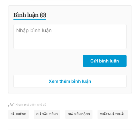
Bình luận (
0
)
Gửi bình luận
Xem thêm bình luận
Khám phá thêm chủ đề
SẦU RIÊNG
GIÁ SẦU RIÊNG
GIÁ BIẾN ĐỘNG
XUẤT NHẬP KHẨU
ĐẮ