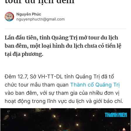
tour du lịch đêm
Chuyên mục khác
Tin đã xem
Nguyễn Phúc
nguyenphuctn@gmail.com
Chào ngày mới
Tin 24h
Đăng xuất
Lần đầu tiên, tỉnh Quảng Trị mở tour du lịch
Tin thị trường
Tin 360
ban đêm, một loại hình du lịch chưa có tiền lệ
tại địa phương.
Video
Magazine
Đêm 12.7, Sở VH-TT-DL tỉnh Quảng Trị đã tổ
Sản phẩm khác
chức tour mẫu tham quan
Thành cổ Quảng Trị
Tiện ích
Bạn cần biết
vào ban đêm, với sự tham gia của nhiều đơn vị
hoạt động trong lĩnh vực du lịch và giới báo chí.
Thông tin tòa soạn
Liên hệ quảng cáo