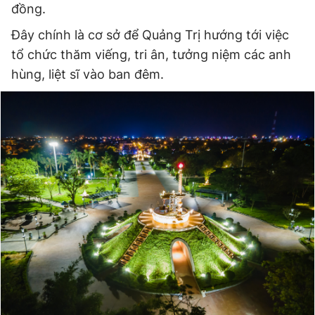
đồng.
Giấy phép xuất bản số 110/GP - BTTTT cấp ngày 24.3.2020
© 2003-2026 Bản quyền thuộc về Báo Thanh Niên. Cấm sao
Đây chính là cơ sở để Quảng Trị hướng tới việc
chép dưới mọi hình thức nếu không có sự chấp thuận bằng văn
bản. Phát triển bởi ePi Technologies, JSC.
tổ chức thăm viếng, tri ân, tưởng niệm các anh
hùng, liệt sĩ vào ban đêm.