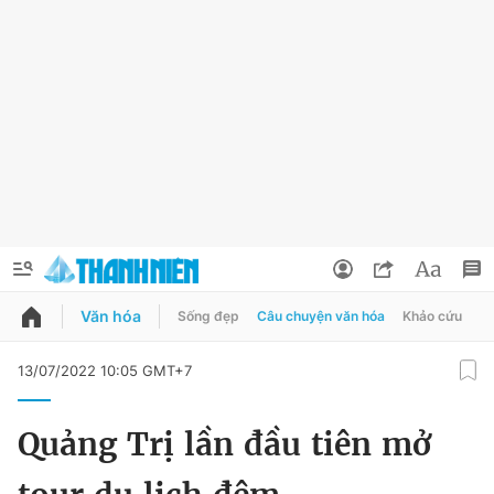
Văn hóa
Sống đẹp
Câu chuyện văn hóa
Khảo cứu
X
QUẢNG CÁO
ĐẶT BÁO
13/07/2022 10:05 GMT+7
Thông tin tài khoản
Quảng Trị lần đầu tiên mở
Đổi mật khẩu
Chuyên mục
Tin đã lưu