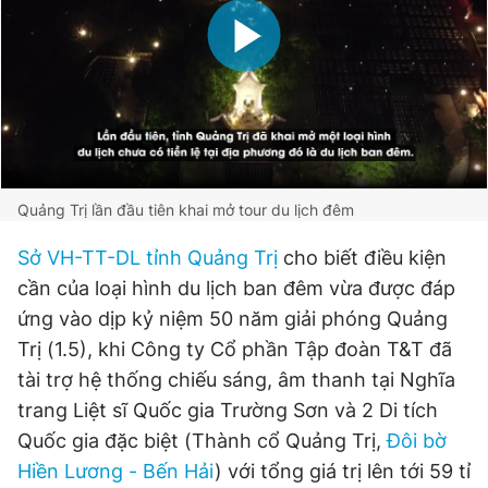
Đọc Thanh Niên trên điện thoại
Theo dõi báo trên
Quảng Trị lần đầu tiên khai mở tour du lịch đêm
Sở VH-TT-DL tỉnh Quảng Trị
cho biết điều kiện
Hotline
Liên hệ quảng cáo
cần của loại hình du lịch ban đêm vừa được đáp
0906 645 777
0908 780 404
ứng vào dịp kỷ niệm 50 năm giải phóng Quảng
Trị (1.5), khi Công ty Cổ phần Tập đoàn T&T đã
Đặt báo
Quảng cáo
RSS
Tòa soạn
Chính sách bảo
tài trợ hệ thống chiếu sáng, âm thanh tại Nghĩa
Tổng biên tập: Nguyễn Ngọc Toàn
trang Liệt sĩ Quốc gia Trường Sơn và 2 Di tích
Phó tổng biên tập thường trực: Hải Thành
Phó tổng biên tập: Lâm Hiếu Dũng
Quốc gia đặc biệt (Thành cổ Quảng Trị,
Đôi bờ
Phó tổng biên tập: Trần Việt Hưng
Hiền Lương - Bến Hải
) với tổng giá trị lên tới 59 tỉ
Tổng thư ký tòa soạn: Đức Trung