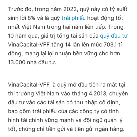
Giấy phép xuất bản số 110/GP - BTTTT cấp ngày 24.3.2020
Trước đó, trong năm 2022, quỹ này có tỷ suất
© 2003-2026 Bản quyền thuộc về Báo Thanh Niên. Cấm sao
chép dưới mọi hình thức nếu không có sự chấp thuận bằng văn
sinh lời 8% và là quỹ
trái phiếu
hoạt động tốt
bản. Phát triển bởi ePi Technologies, JSC.
nhất Việt Nam trong hai năm liên tiếp. Trong
10 năm qua, giá trị tổng tài sản của
quỹ đầu tư
VinaCapital-VFF tăng 14 lần lên mức 703,1 tỉ
đồng, mang lại lợi nhuận bền vững cho hơn
13.000 nhà đầu tư.
VinaCapital-VFF là quỹ mở đầu tiên ra mắt tại
thị trường Việt Nam vào tháng 4.2013, chuyên
đầu tư vào các tài sản có thu nhập cố định,
bao gồm trái phiếu của các công ty có tình
hình tài chính vững mạnh và đội ngũ quản lý
tốt, chứng chỉ tiền gửi và tiền gửi ngân hàng.