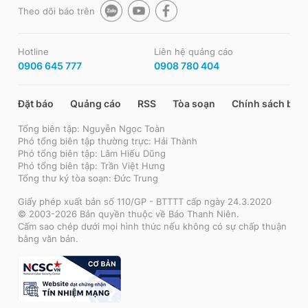
Theo dõi báo trên
Hotline
Liên hệ quảng cáo
0906 645 777
0908 780 404
Đặt báo
Quảng cáo
RSS
Tòa soạn
Chính sách bảo
Tổng biên tập: Nguyễn Ngọc Toàn
Phó tổng biên tập thường trực: Hải Thành
Phó tổng biên tập: Lâm Hiếu Dũng
Phó tổng biên tập: Trần Việt Hưng
Tổng thư ký tòa soạn: Đức Trung
Giấy phép xuất bản số 110/GP - BTTTT cấp ngày 24.3.2020
© 2003-2026 Bản quyền thuộc về Báo Thanh Niên.
Cấm sao chép dưới mọi hình thức nếu không có sự chấp thuận
bằng văn bản.