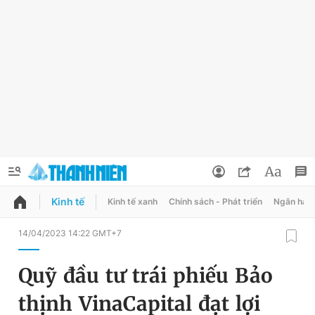
Kinh tế
Kinh tế xanh
Chính sách - Phát triển
Ngân hàn
QUẢNG CÁO
ĐẶT BÁO
14/04/2023 14:22 GMT+7
Thông tin tài khoản
Quỹ đầu tư trái phiếu Bảo
Đổi mật khẩu
Chuyên mục
thịnh VinaCapital đạt lợi
Tin đã lưu