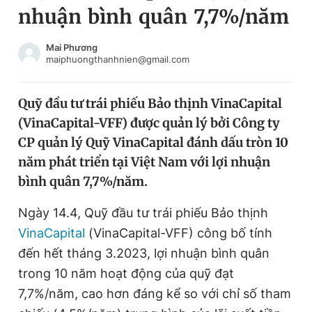
nhuận bình quân 7,7%/năm
Chuyên mục khác
Tin đã xem
Chào ngày mới
Tin 24h
Mai Phương
maiphuongthanhnien@gmail.com
Đăng xuất
Tin thị trường
Tin 360
Quỹ đầu tư trái phiếu Bảo thịnh VinaCapital
(VinaCapital-VFF) được quản lý bởi Công ty
Video
Magazine
CP quản lý Quỹ VinaCapital đánh dấu tròn 10
năm phát triển tại Việt Nam với lợi nhuận
bình quân 7,7%/năm.
Sản phẩm khác
Tiện ích
Ngày 14.4, Quỹ đầu tư trái phiếu Bảo thịnh
Bạn cần biết
VinaCapital
(VinaCapital-VFF) công bố tính
đến hết tháng 3.2023, lợi nhuận bình quân
Thông tin tòa soạn
Liên hệ quảng cáo
trong 10 năm hoạt động của quỹ đạt
7,7%/năm, cao hơn đáng kể so với chỉ số tham