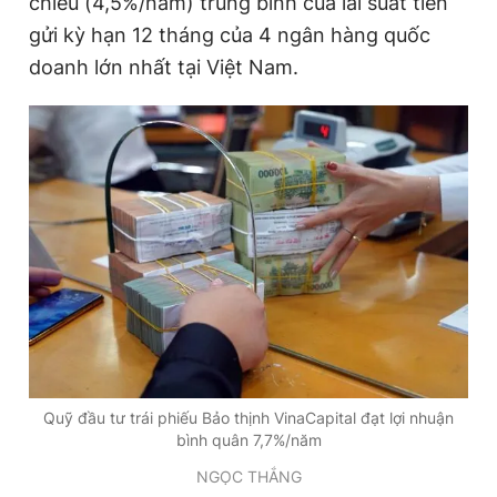
chiếu (4,5%/năm) trung bình của lãi suất tiền
gửi kỳ hạn 12 tháng của 4 ngân hàng quốc
doanh lớn nhất tại Việt Nam.
Đọc Thanh Niên trên điện thoại
Theo dõi báo trên
Hotline
Liên hệ quảng cáo
0906 645 777
0908 780 404
Đặt báo
Quảng cáo
RSS
Tòa soạn
Chính sách bảo
Tổng biên tập: Nguyễn Ngọc Toàn
Quỹ đầu tư trái phiếu Bảo thịnh VinaCapital đạt lợi nhuận
Phó tổng biên tập thường trực: Hải Thành
bình quân 7,7%/năm
Phó tổng biên tập: Lâm Hiếu Dũng
Phó tổng biên tập: Trần Việt Hưng
NGỌC THẮNG
Tổng thư ký tòa soạn: Đức Trung