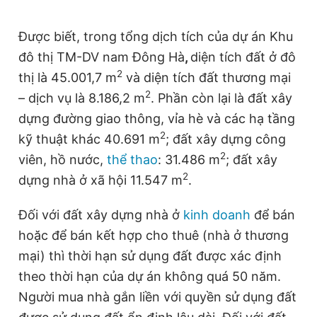
Được biết, trong tổng dịch tích của dự án Khu
đô thị TM-DV nam Đông Hà
,
diện tích đất ở đô
2
thị là 45.001,7 m
và diện tích đất thương mại
2
– dịch vụ là 8.186,2 m
. Phần còn lại là đất xây
dựng đường giao thông, vỉa hè và các hạ tầng
2
kỹ thuật khác 40.691 m
; đất xây dựng công
2
viên, hồ nước,
thể thao
: 31.486 m
; đất xây
2
dựng nhà ở xã hội 11.547 m
.
Đối với đất xây dựng nhà ở
kinh doanh
để bán
hoặc để bán kết hợp cho thuê (nhà ở thương
mại) thì thời hạn sử dụng đất được xác định
theo thời hạn của dự án không quá 50 năm.
Người mua nhà gắn liền với quyền sử dụng đất