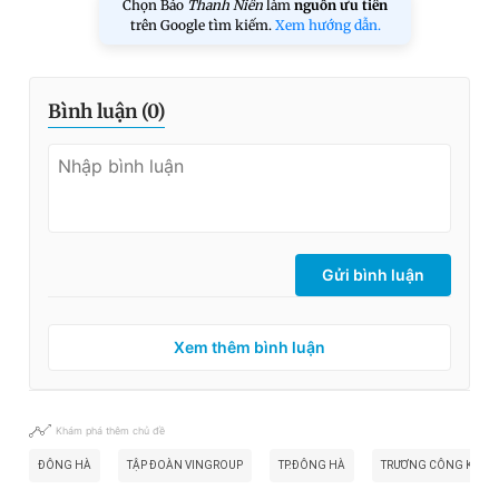
Chọn Báo
Thanh Niên
làm
nguồn ưu tiên
trên Google tìm kiếm.
Xem hướng dẫn.
Bình luận (
0
)
Gửi bình luận
Xem thêm bình luận
Khám phá thêm chủ đề
ĐÔNG HÀ
TẬP ĐOÀN VINGROUP
TP.ĐÔNG HÀ
TRƯƠNG CÔNG KỈNH