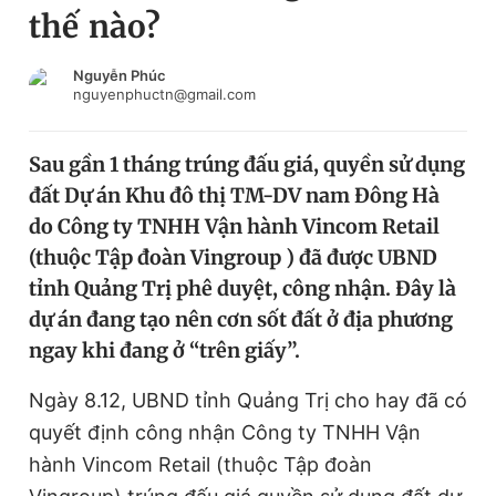
thế nào?
Chuyên mục khác
Tin đã xem
Chào ngày mới
Tin 24h
Nguyễn Phúc
nguyenphuctn@gmail.com
Đăng xuất
Tin thị trường
Tin 360
Sau gần 1 tháng trúng đấu giá, quyền sử dụng
đất Dự án Khu đô thị TM-DV nam Đông Hà
Video
Magazine
do Công ty TNHH Vận hành Vincom Retail
(thuộc Tập đoàn Vingroup ) đã được UBND
tỉnh Quảng Trị phê duyệt, công nhận. Đây là
Sản phẩm khác
dự án đang tạo nên cơn sốt đất ở địa phương
Tiện ích
Bạn cần biết
ngay khi đang ở “trên giấy”.
Ngày 8.12, UBND tỉnh Quảng Trị cho hay đã có
Thông tin tòa soạn
Liên hệ quảng cáo
quyết định công nhận Công ty TNHH Vận
hành Vincom Retail (thuộc Tập đoàn