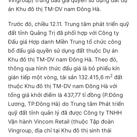
Vingroup) trúng đấu giá quyền sử dụng đất dự
án Khu đô thị TM-DV nam Đông Hà.
Đọc Thanh Niên trên điện thoại
Trước đó, chiều 12.11. Trung tâm phát triển quỹ
đất tỉnh Quảng Trị đã phối hợp với Công ty
Đấu giá Hợp danh Miền Trung tổ chức công
bố đấu giá quyền sử dụng đất thuộc Dự án
Theo dõi báo trên
Khu đô thị TM-DV nam Đông Hà. Theo đó,
thông qua hình thức đấu giá là bỏ phiếu kín
Hotline
Liên hệ quảng cáo
0906 645 777
0908 780 404
2
gián tiếp một vòng, tài sản 132.415,6 m
đất
thuộc Khu đô thị TM-DV nam Đông Hà với
Đặt báo
Quảng cáo
RSS
Tòa soạn
Chính sách bảo
tổng giá khởi điểm là 437,77 tỉ đồng (P.Đông
Tổng biên tập: Nguyễn Ngọc Toàn
Lương, TP.Đông Hà) do Trung tâm Phát triển
Phó tổng biên tập thường trực: Hải Thành
quỹ đất tỉnh quản lý đã được Công ty TNHH
Phó tổng biên tập: Lâm Hiếu Dũng
Phó tổng biên tập: Trần Việt Hưng
Vận hành Vincom Retail (thuộc Tập đoàn
Tổng thư ký tòa soạn: Đức Trung
Vingroup, địa chỉ tại Khu đô thị sinh thái
Giấy phép xuất bản số 110/GP - BTTTT cấp ngày 24.3.2020