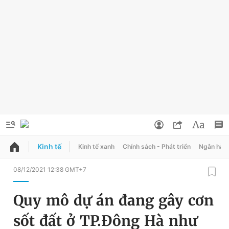
Kinh tế
Kinh tế xanh
Chính sách - Phát triển
Ngân hàn
QUẢNG CÁO
ĐẶT BÁO
08/12/2021 12:38 GMT+7
Thông tin tài khoản
Quy mô dự án đang gây cơn
Đổi mật khẩu
Chuyên mục
sốt đất ở TP.Đông Hà như
Tin đã lưu