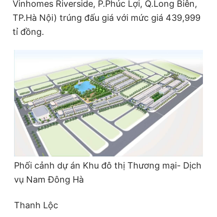
Vinhomes Riverside, P.Phúc Lợi, Q.Long Biên,
© 2003-2026 Bản quyền thuộc về Báo Thanh Niên. Cấm sao
chép dưới mọi hình thức nếu không có sự chấp thuận bằng văn
TP.Hà Nội) trúng đấu giá với mức giá 439,999
bản. Phát triển bởi ePi Technologies, JSC.
tỉ đồng.
Phối cảnh dự án Khu đô thị Thương mại- Dịch
vụ Nam Đông Hà
Thanh Lộc