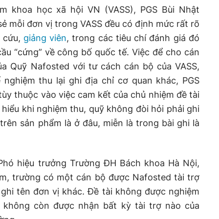
âm khoa học xã hội VN (VASS), PGS Bùi Nhật
sẻ mỗi đơn vị trong VASS đều có định mức rất rõ
n cứu,
giảng viên
, trong các tiêu chí đánh giá đó
ầu “cứng” về công bố quốc tế. Việc để cho cán
ủa Quỹ Nafosted với tư cách cán bộ của VASS,
nghiệm thu lại ghi địa chỉ cơ quan khác, PGS
 tùy thuộc vào việc cam kết của chủ nhiệm đề tài
 hiểu khi nghiệm thu, quỹ không đòi hỏi phải ghi
i trên sản phẩm là ở đâu, miễn là trong bài ghi là
Phó hiệu trưởng Trường ĐH Bách khoa Hà Nội,
ăm, trường có một cán bộ được Nafosted tài trợ
ghi tên đơn vị khác. Đề tài không được nghiệm
y không còn được nhận bất kỳ tài trợ nào của