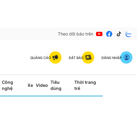
Theo dõi báo trên
QUẢNG CÁO
ĐẶT BÁO
ĐĂNG NHẬP
Công
Tiêu
Thời trang
Xe
Video
nghệ
dùng
trẻ