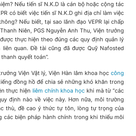
hiệm? Nếu tiến sĩ N.K.D là cán bộ hoặc cộng tác
R có biết việc tiến sĩ N.K.D ghi địa chỉ làm việc
hông? Nếu biết, tại sao lãnh đạo VEPR lại chấp
o Thanh Niên, PGS Nguyễn Anh Thu, Viện trưởng
ã được thực hiện theo đúng các quy định quản lý
 liên quan. Đề tài cũng đã được Quỹ Nafosted
thanh quyết toán”.
trưởng Viện Vật lý, Viện Hàn lâm khoa học
công
iếng đồng hồ để chia sẻ những khó khăn trong
ện thực hiện
liêm chính khoa học
khi mà từ “các
uy định nào về việc này. Hơn nữa, môi trường
c thù, đề cao ý thức tự tôn, lòng tự trọng của
 các biện pháp hành chính trong khi thiếu môi