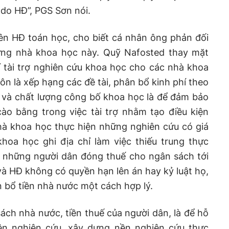
 do HĐ”, PGS Sơn nói.
ên HĐ toán học, cho biết cá nhân ông phản đối
ững nhà khoa học này. Quỹ Nafosted thay mặt
 tài trợ nghiên cứu khoa học cho các nhà khoa
n là xếp hạng các đề tài, phân bổ kinh phí theo
 và chất lượng công bố khoa học là để đảm bảo
o bằng trong việc tài trợ nhằm tạo điều kiện
à khoa học thực hiện những nghiên cứu có giá
khoa học ghi địa chỉ làm việc thiếu trung thực
 những người dân đóng thuế cho ngân sách tới
à HĐ không có quyền hạn lên án hay kỷ luật họ,
 bổ tiền nhà nước một cách hợp lý.
ách nhà nước, tiền thuế của người dân, là để hỗ
ện nghiên cứu, xây dựng nền nghiên cứu thực