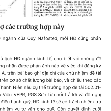
rợ các trường hợp này
Đ) ngành của Quỹ Nafosted, mỗi HĐ cũng phản
tịch HĐ ngành kinh tế, cho biết với những đề
ông nhận được phản ánh nào về việc khi đăng ký
ị A, trên bài báo ghi địa chỉ của chủ nhiệm đề tài
trên cơ sở chất lượng bài báo, và chiểu theo các
Thanh Niên nêu cụ thể trường hợp đề tài 502.01-
ở Viện VEPR, PGS Sơn từ chối trả lời và đề nghị
 điều hành quỹ, HĐ kinh tế sẽ có trách nhiệm trả
 nhiệm vụ tư vấn cho quỹ. Còn quyết định cuối