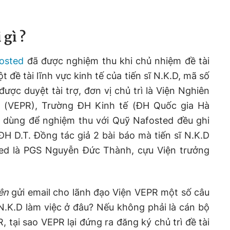
 gì ?
osted
đã được nghiệm thu khi chủ nhiệm đề tài
ột đề tài lĩnh vực kinh tế của tiến sĩ N.K.D, mã số
được duyệt tài trợ, đơn vị chủ trì là Viện Nghiên
h (VEPR), Trường ĐH Kinh tế (ĐH Quốc gia Hà
o dùng để nghiệm thu với Quỹ Nafosted đều ghi
 ĐH D.T. Đồng tác giả 2 bài báo mà tiến sĩ N.K.D
ted là PGS Nguyễn Đức Thành, cựu Viện trưởng
iên
gửi email cho lãnh đạo Viện VEPR một số câu
 N.K.D làm việc ở đâu? Nếu không phải là cán bộ
 tại sao VEPR lại đứng ra đăng ký chủ trì đề tài