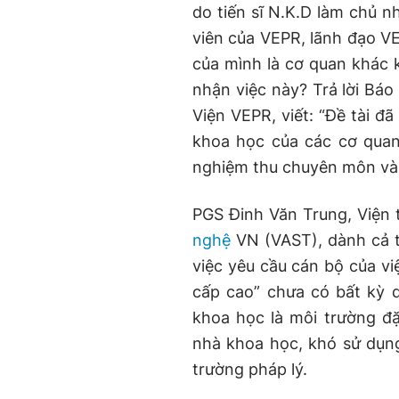
do tiến sĩ N.K.D làm chủ n
viên của VEPR, lãnh đạo VEP
của mình là cơ quan khác k
nhận việc này? Trả lời Bá
Viện VEPR, viết: “Đề tài đ
khoa học của các cơ quan
nghiệm thu chuyên môn và 
PGS Đinh Văn Trung, Viện 
nghệ
VN (VAST), dành cả t
việc yêu cầu cán bộ của vi
cấp cao” chưa có bất kỳ q
khoa học là môi trường đặ
nhà khoa học, khó sử dụng
trường pháp lý.