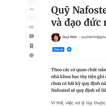
Quỹ Nafoste
và đạo đức
Quý Hiên
- quyhientn@gma
Chia sẻ
Theo các cơ quan chức năng
nhà khoa học tùy tiện ghi 
chưa có bất kỳ quy định n
Nafosted sẽ quy định về li
Vì thế, việc xử lý tùy thu