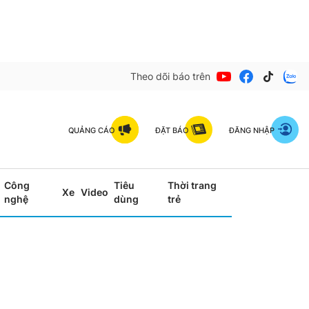
Theo dõi báo trên
QUẢNG CÁO
ĐẶT BÁO
ĐĂNG NHẬP
Công
Tiêu
Thời trang
Xe
Video
nghệ
dùng
trẻ