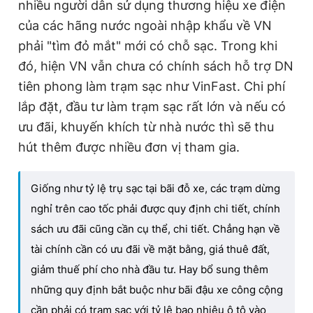
nhiều người dân sử dụng thương hiệu xe điện
của các hãng nước ngoài nhập khẩu về VN
phải "tìm đỏ mắt" mới có chỗ sạc. Trong khi
đó, hiện VN vẫn chưa có chính sách hỗ trợ DN
tiên phong làm trạm sạc như VinFast. Chi phí
lắp đặt, đầu tư làm trạm sạc rất lớn và nếu có
ưu đãi, khuyến khích từ nhà nước thì sẽ thu
hút thêm được nhiều đơn vị tham gia.
Giống như tỷ lệ trụ sạc tại bãi đỗ xe, các trạm dừng
nghỉ trên cao tốc phải được quy định chi tiết, chính
sách ưu đãi cũng cần cụ thể, chi tiết. Chẳng hạn về
tài chính cần có ưu đãi về mặt bằng, giá thuê đất,
giảm thuế phí cho nhà đầu tư. Hay bổ sung thêm
những quy định bắt buộc như bãi đậu xe công cộng
cần phải có trạm sạc với tỷ lệ bao nhiêu ô tô vào