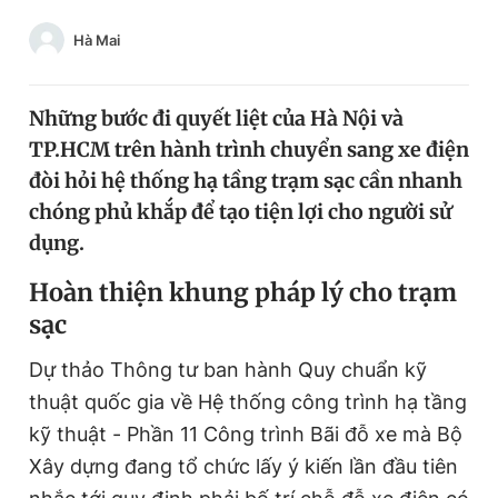
Chuyên mục khác
Hà Mai
Tin đã xem
Chào ngày mới
Tin 24h
Đăng xuất
Những bước đi quyết liệt của Hà Nội và
Tin thị trường
Tin 360
TP.HCM trên hành trình chuyển sang xe điện
đòi hỏi hệ thống hạ tầng trạm sạc cần nhanh
chóng phủ khắp để tạo tiện lợi cho người sử
Video
Magazine
dụng.
Hoàn thiện khung pháp lý cho trạm
Sản phẩm khác
sạc
Tiện ích
Bạn cần biết
Dự thảo Thông tư ban hành Quy chuẩn kỹ
thuật quốc gia về Hệ thống công trình hạ tầng
Thông tin tòa soạn
Liên hệ quảng cáo
kỹ thuật - Phần 11 Công trình Bãi đỗ xe mà Bộ
Xây dựng đang tổ chức lấy ý kiến lần đầu tiên