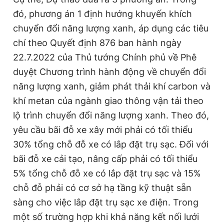
Giấy phép xuất bản số 110/GP - BTTTT cấp ngày 24.3.2020
đó, phương án 1 định hướng khuyến khích
© 2003-2026 Bản quyền thuộc về Báo Thanh Niên. Cấm sao
chuyển đổi năng lượng xanh, áp dụng các tiêu
chép dưới mọi hình thức nếu không có sự chấp thuận bằng văn
bản. Phát triển bởi ePi Technologies, JSC.
chí theo Quyết định 876 ban hành ngày
22.7.2022 của Thủ tướng Chính phủ về Phê
duyệt Chương trình hành động về chuyển đổi
năng lượng xanh, giảm phát thải khí carbon và
khí metan của ngành giao thông vận tải theo
lộ trình chuyển đổi năng lượng xanh. Theo đó,
yêu cầu bãi đỗ xe xây mới phải có tối thiểu
30% tổng chỗ đỗ xe có lắp đặt trụ sạc. Đối với
bãi đỗ xe cải tạo, nâng cấp phải có tối thiểu
5% tổng chỗ đỗ xe có lắp đặt trụ sạc và 15%
chỗ đỗ phải có cơ sở hạ tầng kỹ thuật sẵn
sàng cho việc lắp đặt trụ sạc xe điện. Trong
một số trường hợp khi khả năng kết nối lưới