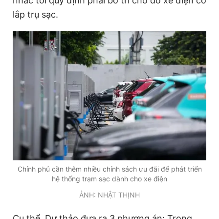
nhắc tới quy định phải bố trí chỗ đỗ xe điện có
lắp trụ sạc.
Đọc Thanh Niên trên điện thoại
Theo dõi báo trên
Hotline
Liên hệ quảng cáo
0906 645 777
0908 780 404
Đặt báo
Quảng cáo
RSS
Tòa soạn
Chính sách bảo
Chính phủ cần thêm nhiều chính sách ưu đãi để phát triển
Tổng biên tập: Nguyễn Ngọc Toàn
hệ thống trạm sạc dành cho xe điện
Phó tổng biên tập thường trực: Hải Thành
Phó tổng biên tập: Lâm Hiếu Dũng
ẢNH: NHẬT THỊNH
Phó tổng biên tập: Trần Việt Hưng
Tổng thư ký tòa soạn: Đức Trung
Cụ thể, Dự thảo đưa ra 3 phương án: Trong