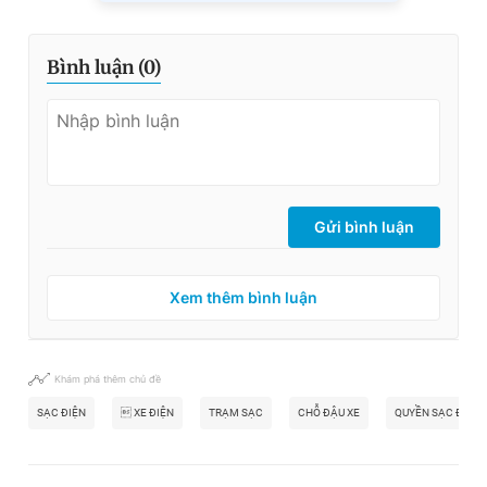
Bình luận (
0
)
Gửi bình luận
Xem thêm bình luận
Khám phá thêm chủ đề
SẠC ĐIỆN
 XE ĐIỆN
TRẠM SẠC
CHỖ ĐẬU XE
QUYỀN SẠC ĐIỆN