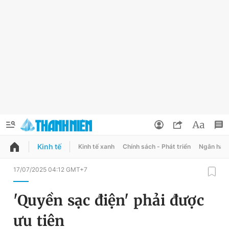
Kinh tế
Kinh tế xanh
Chính sách - Phát triển
Ngân hàn
QUẢNG CÁO
ĐẶT BÁO
17/07/2025 04:12 GMT+7
Thông tin tài khoản
'Quyền sạc điện' phải được
Đổi mật khẩu
Chuyên mục
ưu tiên
Tin đã lưu