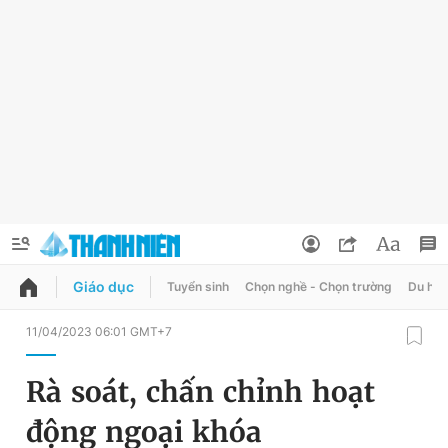
Giáo dục
Tuyển sinh
Chọn nghề - Chọn trường
Du học
QUẢNG CÁO
ĐẶT BÁO
11/04/2023 06:01 GMT+7
Thông tin tài khoản
Rà soát, chấn chỉnh hoạt
Đổi mật khẩu
Chuyên mục
động ngoại khóa
Tin đã lưu