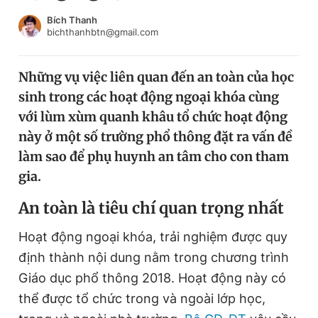
Chuyên mục khác
Bích Thanh
Tin đã xem
bichthanhbtn@gmail.com
Chào ngày mới
Tin 24h
Đăng xuất
Những vụ việc liên quan đến an toàn của học
Tin thị trường
Tin 360
sinh trong các hoạt động ngoại khóa cùng
với lùm xùm quanh khâu tổ chức hoạt động
Video
Magazine
này ở một số trường phổ thông đặt ra vấn đề
làm sao để phụ huynh an tâm cho con tham
gia.
Sản phẩm khác
A
n toàn là tiêu chí quan trọng nhất
Tiện ích
Bạn cần biết
Hoạt động ngoại khóa, trải nghiệm được quy
định thành nội dung nằm trong chương trình
Thông tin tòa soạn
Liên hệ quảng cáo
Giáo dục phổ thông 2018. Hoạt động này có
thể được tổ chức trong và ngoài lớp học,