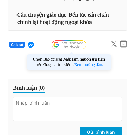
Câu chuyện giáo dục: Đến lúc cần chấn
chỉnh lại hoạt động ngoại khóa
Chia sẻ
Chọn Báo
Thanh Niên
làm
nguồn ưu tiên
trên Google tìm kiếm.
Xem hướng dẫn.
Bình luận (
0
)
Gửi bình luận