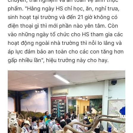
Giấy phép xuất bản số 110/GP - BTTTT cấp ngày 24.3.2020
phẩm. "Hằng ngày HS chỉ học, ăn, nghỉ trưa,
© 2003-2026 Bản quyền thuộc về Báo Thanh Niên. Cấm sao
sinh hoạt tại trường và đến 21 giờ không có
chép dưới mọi hình thức nếu không có sự chấp thuận bằng văn
bản. Phát triển bởi ePi Technologies, JSC.
điện thoại gì thì mới phần nào yên tâm. Còn
vào những ngày tổ chức cho HS tham gia các
hoạt động ngoài nhà trường thì nỗi lo lắng và
áp lực đảm bảo an toàn cho các con tăng hơn
gấp nhiều lần", hiệu trưởng này cho hay.