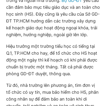
trong và ngoài nhà trường.
Bộ GD-ĐT
yêu cầu
cần đảm bảo mục tiêu giáo dục và an toàn cho
học sinh (HS). Đây cũng là yêu cầu của Sở GD-
Đọc Thanh Niên trên điện thoại
ĐT TP.HCM hướng dẫn các trường xây dựng
kế hoạch giáo dục hoạt động ngoại khóa, trải
nghiệm, hướng nghiệp, ngoài giờ lên lớp.
Theo dõi báo trên
Hiệu trưởng một trường tiểu học có tiếng tại
Q.1, TP.HCM cho hay, để tổ chức cho HS hoạt
Hotline
Liên hệ quảng cáo
động một ngày thì kế hoạch có khi phải được
0906 645 777
0908 780 404
chuẩn bị trước một tháng. Tất cả phải được
phòng GD-ĐT duyệt, thông qua.
Đặt báo
Quảng cáo
RSS
Tòa soạn
Chính sách bảo
Từ đó, nhà trường lên phương án, tìm đơn vị
Tổng biên tập: Nguyễn Ngọc Toàn
Phó tổng biên tập thường trực: Hải Thành
tổ chức có uy tín, mua bảo hiểm cho HS, phân
Phó tổng biên tập: Lâm Hiếu Dũng
Phó tổng biên tập: Trần Việt Hưng
công nhân sự để đảm bảo an toàn khi di
Tổng thư ký tòa soạn: Đức Trung
chuyển, trải nghiệm và an toàn vệ sinh thực