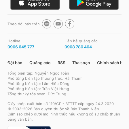
Theo dõi báo trên
Hotline
Liên hệ quảng cáo
0906 645 777
0908 780 404
Đặt báo
Quảng cáo
RSS
Tòa soạn
Chính sách bảo
Tổng biên tập: Nguyễn Ngọc Toàn
Phó tổng biên tập thường trực: Hải Thành
Phó tổng biên tập: Lâm Hiếu Dũng
Phó tổng biên tập: Trần Việt Hưng
Tổng thư ký tòa soạn: Đức Trung
Giấy phép xuất bản số 110/GP - BTTTT cấp ngày 24.3.2020
© 2003-2026 Bản quyền thuộc về Báo Thanh Niên.
Cấm sao chép dưới mọi hình thức nếu không có sự chấp thuận
bằng văn bản.