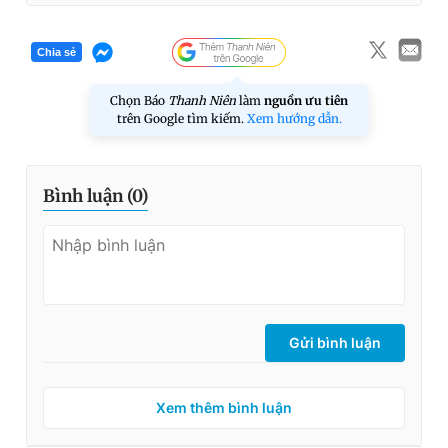
Chia sẻ
Chọn Báo
Thanh Niên
làm
nguồn ưu tiên
trên Google tìm kiếm.
Xem hướng dẫn.
Bình luận (
0
)
Gửi bình luận
Xem thêm bình luận