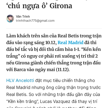
‘chú ngựa ô’ Girona
Chuyên mục khác
Tin đã xem
Chào ngày mới
Tin 24h
Văn Trình
trinhthach775@gmail.com
Đăng xuất
Tin thị trường
Tin 360
Làm khách trên sân của Real Betis trong trận
đấu vào rạng sáng 10.12,
Real Madrid
đã thi
Video
Magazine
đấu bế tắc và bị đối thủ cầm hòa 1-1. “Kền kền
trắng” có nguy cơ phải rơi xuống vị trí thứ 2
nếu Girona giành chiến thắng trong trận đấu
Sản phẩm khác
với Barca vào ngày mai (11.12).
Tiện ích
Bạn cần biết
HLV Ancelotti
đặt mục tiêu chiến thắng cho
Real Madrid nhưng ông cũng thận trọng trước
Thông tin tòa soạn
Liên hệ quảng cáo
Real Betis. So với những trận đấu gần đây của
“Kền kền trắng”, Lucas Vazquez đá thay vị trí