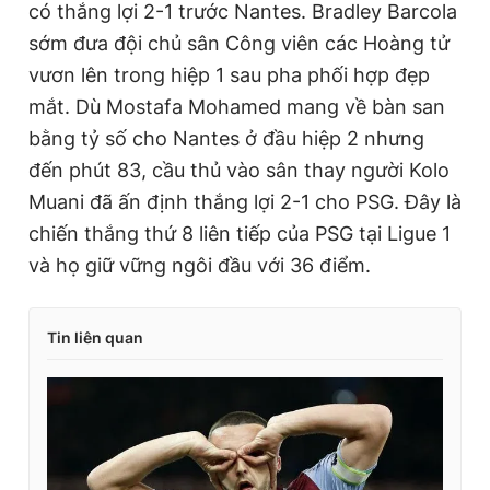
có thắng lợi 2-1 trước Nantes. Bradley Barcola
sớm đưa đội chủ sân Công viên các Hoàng tử
vươn lên trong hiệp 1 sau pha phối hợp đẹp
mắt. Dù Mostafa Mohamed mang về bàn san
bằng tỷ số cho Nantes ở đầu hiệp 2 nhưng
đến phút 83, cầu thủ vào sân thay người Kolo
Muani đã ấn định thắng lợi 2-1 cho PSG. Đây là
chiến thắng thứ 8 liên tiếp của PSG tại Ligue 1
và họ giữ vững ngôi đầu với 36 điểm.
Tin liên quan