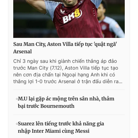
Sau Man City, Aston Villa tiếp tục 'quật ngã'
Arsenal
Chỉ 3 ngày sau khi giành chiến thắng áp đảo
trước Man City (7.12), Aston Villa tiếp tục tạo
nên cơn địa chấn tại Ngoại hạng Anh khi có
thắng lợi 1-0 trước Arsenal ở trận đấu diễn ra...
M.U lại gặp ác mộng trên sân nhà, thảm
bại trước Bournemouth
Suarez lên tiếng trước khả năng gia
nhập Inter Miami cùng Messi