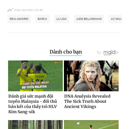
Khám phá thêm chủ đề
REAL MADRID
BARCA
LA LIGA
JUDE BELLINGHAM
AC MILAN