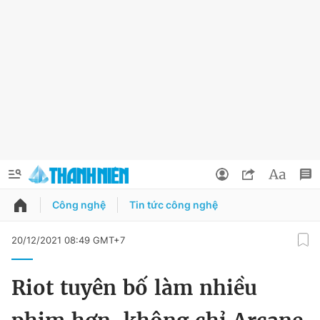
Công nghệ
Tin tức công nghệ
QUẢNG CÁO
ĐẶT BÁO
20/12/2021 08:49 GMT+7
Thông tin tài khoản
Riot tuyên bố làm nhiều
Đổi mật khẩu
Chuyên mục
Tin đã lưu