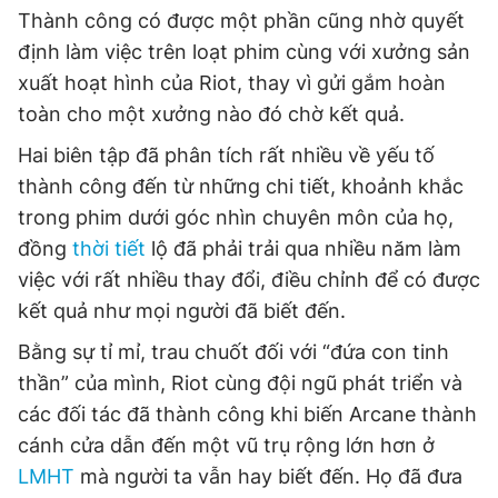
Thành công có được một phần cũng nhờ quyết
Giấy phép xuất bản số 110/GP - BTTTT cấp ngày 24.3.2020
© 2003-2026 Bản quyền thuộc về Báo Thanh Niên. Cấm sao
định làm việc trên loạt phim cùng với xưởng sản
chép dưới mọi hình thức nếu không có sự chấp thuận bằng văn
xuất hoạt hình của Riot, thay vì gửi gắm hoàn
bản. Phát triển bởi ePi Technologies, JSC.
toàn cho một xưởng nào đó chờ kết quả.
Hai biên tập đã phân tích rất nhiều về yếu tố
thành công đến từ những chi tiết, khoảnh khắc
trong phim dưới góc nhìn chuyên môn của họ,
đồng
thời tiết
lộ đã phải trải qua nhiều năm làm
việc với rất nhiều thay đổi, điều chỉnh để có được
kết quả như mọi người đã biết đến.
Bằng sự tỉ mỉ, trau chuốt đối với “đứa con tinh
thần” của mình, Riot cùng đội ngũ phát triển và
các đối tác đã thành công khi biến Arcane thành
cánh cửa dẫn đến một vũ trụ rộng lớn hơn ở
LMHT
mà người ta vẫn hay biết đến. Họ đã đưa