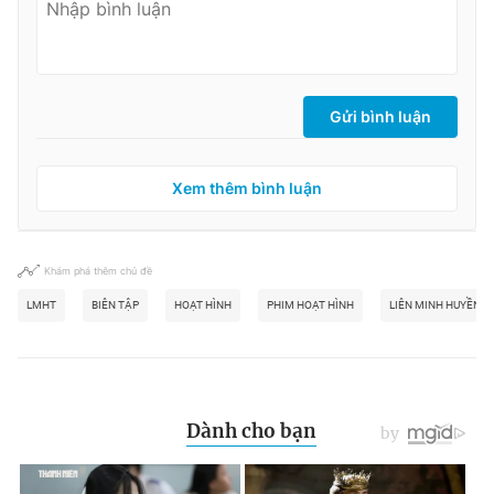
Gửi bình luận
Xem thêm bình luận
Khám phá thêm chủ đề
LMHT
BIÊN TẬP
HOẠT HÌNH
PHIM HOẠT HÌNH
LIÊN MINH HUYỀN T