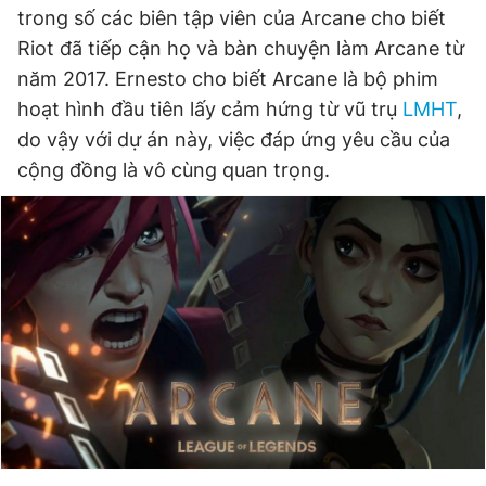
trong số các biên tập viên của Arcane cho biết
Riot đã tiếp cận họ và bàn chuyện làm Arcane từ
Đọc Thanh Niên trên điện thoại
năm 2017. Ernesto cho biết Arcane là bộ phim
hoạt hình đầu tiên lấy cảm hứng từ vũ trụ
LMHT
,
do vậy với dự án này, việc đáp ứng yêu cầu của
cộng đồng là vô cùng quan trọng.
Theo dõi báo trên
Hotline
Liên hệ quảng cáo
0906 645 777
0908 780 404
Đặt báo
Quảng cáo
RSS
Tòa soạn
Chính sách bảo
Tổng biên tập: Nguyễn Ngọc Toàn
Phó tổng biên tập thường trực: Hải Thành
Phó tổng biên tập: Lâm Hiếu Dũng
Phó tổng biên tập: Trần Việt Hưng
Tổng thư ký tòa soạn: Đức Trung