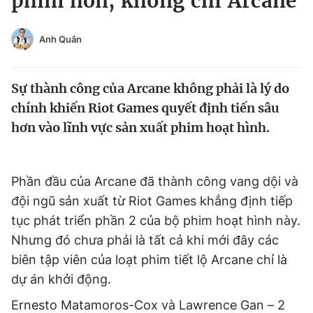
phim hơn, không chỉ Arcane
Chuyên mục khác
Tin đã xem
Anh Quân
Chào ngày mới
Tin 24h
Đăng xuất
Sự thành công của Arcane không phải là lý do
Tin thị trường
Tin 360
chính khiến Riot Games quyết định tiến sâu
hơn vào lĩnh vực sản xuất phim hoạt hình.
Video
Magazine
Phần đầu của Arcane đã thành công vang dội và
Sản phẩm khác
đội ngũ sản xuất từ Riot Games khẳng định tiếp
Tiện ích
Bạn cần biết
tục phát triển phần 2 của bộ phim hoạt hình này.
Nhưng đó chưa phải là tất cả khi mới đây các
Thông tin tòa soạn
Liên hệ quảng cáo
biên tập viên của loạt phim tiết lộ Arcane chỉ là
dự án khởi động.
Ernesto Matamoros-Cox và Lawrence Gan – 2