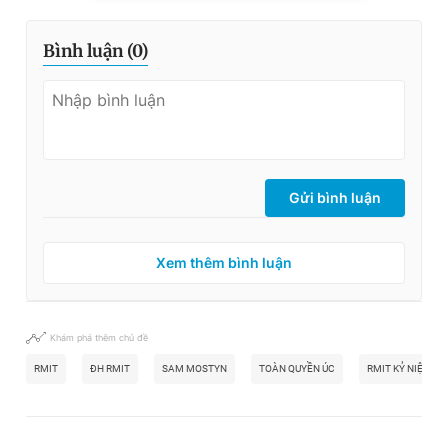
Bình luận (
0
)
Gửi bình luận
Xem thêm bình luận
Khám phá thêm chủ đề
RMIT
ĐH RMIT
SAM MOSTYN
TOÀN QUYỀN ÚC
RMIT KỶ NIỆM 2