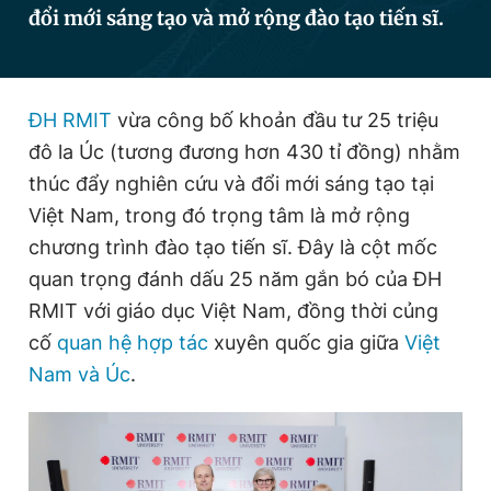
đổi mới sáng tạo và mở rộng đào tạo tiến sĩ.
Đọc Thanh Niên trên điện thoại
ĐH RMIT
vừa công bố khoản đầu tư 25 triệu
đô la Úc (tương đương hơn 430 tỉ đồng) nhằm
thúc đẩy nghiên cứu và đổi mới sáng tạo tại
Theo dõi báo trên
Việt Nam, trong đó trọng tâm là mở rộng
chương trình đào tạo tiến sĩ. Đây là cột mốc
Hotline
Liên hệ quảng cáo
quan trọng đánh dấu 25 năm gắn bó của ĐH
0906 645 777
0908 780 404
RMIT với giáo dục Việt Nam, đồng thời củng
cố
quan hệ hợp tác
xuyên quốc gia giữa
Việt
Đặt báo
Quảng cáo
RSS
Tòa soạn
Chính sách bảo
Nam và Úc
.
Tổng biên tập: Nguyễn Ngọc Toàn
Phó tổng biên tập thường trực: Hải Thành
Phó tổng biên tập: Lâm Hiếu Dũng
Phó tổng biên tập: Trần Việt Hưng
Tổng thư ký tòa soạn: Đức Trung