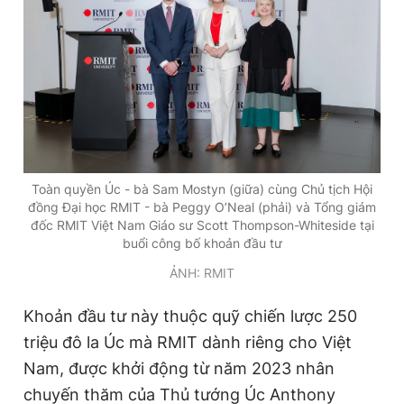
Giấy phép xuất bản số 110/GP - BTTTT cấp ngày 24.3.2020
© 2003-2026 Bản quyền thuộc về Báo Thanh Niên. Cấm sao
chép dưới mọi hình thức nếu không có sự chấp thuận bằng văn
bản. Phát triển bởi ePi Technologies, JSC.
Toàn quyền Úc - bà Sam Mostyn (giữa) cùng Chủ tịch Hội
đồng Đại học RMIT - bà Peggy O’Neal (phải) và Tổng giám
đốc RMIT Việt Nam Giáo sư Scott Thompson-Whiteside tại
buổi công bố khoản đầu tư
ẢNH: RMIT
Khoản đầu tư này thuộc quỹ chiến lược 250
triệu đô la Úc mà RMIT dành riêng cho Việt
Nam, được khởi động từ năm 2023 nhân
chuyến thăm của Thủ tướng Úc Anthony