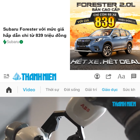
Subaru Forester với mức giá
hấp dẫn chỉ từ 839 triệu đồng
Subaru
Video
Thời sự
Đời sống
Giải trí
Giáo dục
Sức khỏe
QUẢNG CÁO
ĐẶT BÁO
Thông tin tài khoản
Đổi mật khẩu
Chuyên mục
Tin đã lưu