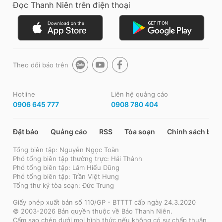
Đọc Thanh Niên trên điện thoại
Theo dõi báo trên
Hotline
Liên hệ quảng cáo
0906 645 777
0908 780 404
Đặt báo
Quảng cáo
RSS
Tòa soạn
Chính sách bảo
Tổng biên tập: Nguyễn Ngọc Toàn
Phó tổng biên tập thường trực: Hải Thành
Phó tổng biên tập: Lâm Hiếu Dũng
Phó tổng biên tập: Trần Việt Hưng
Tổng thư ký tòa soạn: Đức Trung
Giấy phép xuất bản số 110/GP - BTTTT cấp ngày 24.3.2020
© 2003-2026 Bản quyền thuộc về Báo Thanh Niên.
Cấm sao chép dưới mọi hình thức nếu không có sự chấp thuận