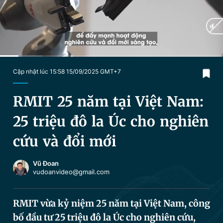
Chuyên mục khác
Tin đã xem
Chào ngày mới
Tin 24h
Đăng xuất
Tin thị trường
Tin 360
Current
0:18
/
Duration
3:25
Cập nhật lúc 15:58 15/09/2025 GMT+7
Time
Video
Magazine
RMIT 25 năm tại Việt Nam:
25 triệu đô la Úc cho nghiên
Sản phẩm khác
cứu và đổi mới
Tiện ích
Bạn cần biết
Vũ Đoan
vudoanvideo@gmail.com
Thông tin tòa soạn
Liên hệ quảng cáo
RMIT vừa kỷ niệm 25 năm tại Việt Nam, công
bố đầu tư 25 triệu đô la Úc cho nghiên cứu,