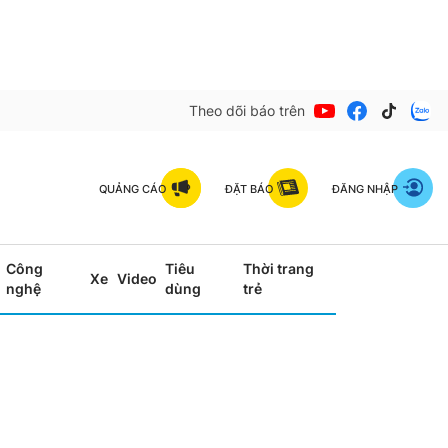
Theo dõi báo trên
QUẢNG CÁO
ĐẶT BÁO
ĐĂNG NHẬP
Công
Tiêu
Thời trang
Xe
Video
nghệ
dùng
trẻ