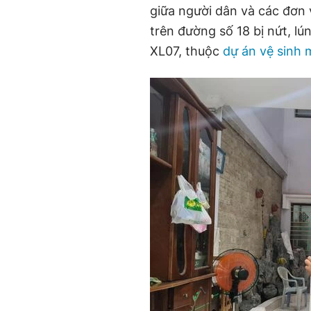
giữa người dân và các đơn 
trên đường số 18 bị nứt, lú
XL07, thuộc
dự án vệ sinh