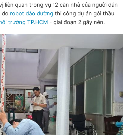
vị liên quan trong vụ 12 căn nhà của người dân
n do
robot đào đường
thi công dự án gói thầu
 môi trường TP.HCM
- giai đoạn 2 gây nên.