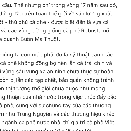
 cầu. Thế nhưng chỉ trong vòng 17 năm sau đó,
ứng đầu trên toàn thế giới về sản lượng xuất
 - thủ phủ cà phê - được biết đến là vựa cà
 và các vùng trồng giống cà phê Robusta nổi
ra quanh Buôn Ma Thuột.
húng ta còn mắc phải đó là kỹ thuật canh tác
 cà phê không đồng bộ nên lẫn cả trái chín và
i vùng sâu vùng xa an ninh chưa thực sự hoàn
òn bị lẫn các tạp chất, bảo quản không tránh
ên thị trường thế giới chưa được như mong
ng thuận của nhà nước trong việc thúc đẩy các
cà phê, cùng với sự chung tay của các thương
Nam như Trung Nguyên và các thương hiệu khác
ngành cà phê nước nhà, thì giá trị cà phê Việt
iện tại trong khoảng 10 - 15 năm tới.