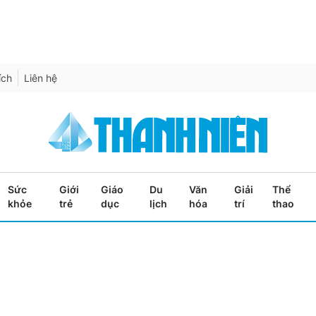
ích
Liên hệ
Sức
Giới
Giáo
Du
Văn
Giải
Thể
khỏe
trẻ
dục
lịch
hóa
trí
thao