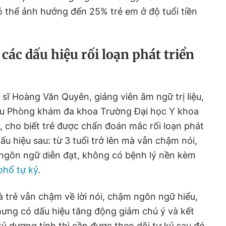
ó thể ảnh hưởng đến 25% trẻ em ở độ tuổi tiền
các dấu hiệu rối loạn phát triển
c sĩ Hoàng Văn Quyên, giảng viên âm ngữ trị liệu,
liệu Phòng khám đa khoa Trường Đại học Y khoa
ho biết trẻ được chẩn đoán mắc rối loạn phát
ấu hiệu sau: từ 3 tuổi trở lên mà vẫn chậm nói,
ngôn ngữ diễn đạt, không có bệnh lý nền kèm
 phổ tự kỷ
.
mà trẻ vẫn chậm về lời nói, chậm ngôn ngữ hiểu,
ưng có dấu hiệu tăng động giảm chú ý và kết
kỷ dương tính thì cần được theo dõi tự kỷ sau đó