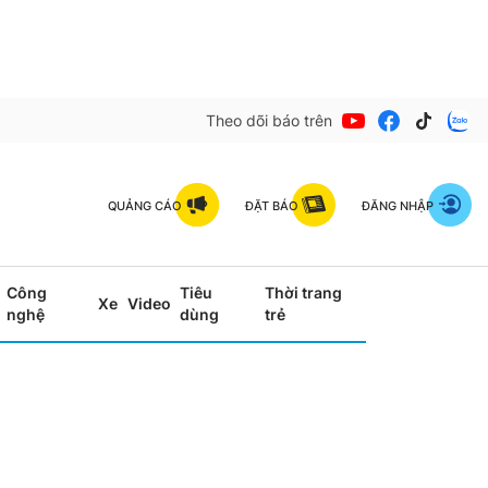
Theo dõi báo trên
QUẢNG CÁO
ĐẶT BÁO
ĐĂNG NHẬP
Công
Tiêu
Thời trang
Xe
Video
nghệ
dùng
trẻ