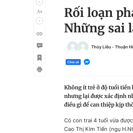
Rối loạn ph
Những sai 
Thúy Liễu
-
Thuận H
Chia sẻ
Không ít trẻ ở độ tuổi tiền
nhưng lại được xác định nh
điều gì để can thiệp kịp th
Có con trai 4 tuổi vừa được
Cao Thị Kim Tiến (ngụ H.Nh