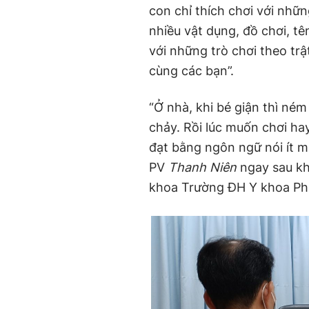
con chỉ thích chơi với nhữ
nhiều vật dụng, đồ chơi, tê
với những trò chơi theo trậ
cùng các bạn”.
“Ở nhà, khi bé giận thì ném 
chảy. Rồi lúc muốn chơi ha
đạt bằng ngôn ngữ nói ít mà
PV
Thanh Niên
ngay sau khi
khoa Trường ĐH Y khoa P