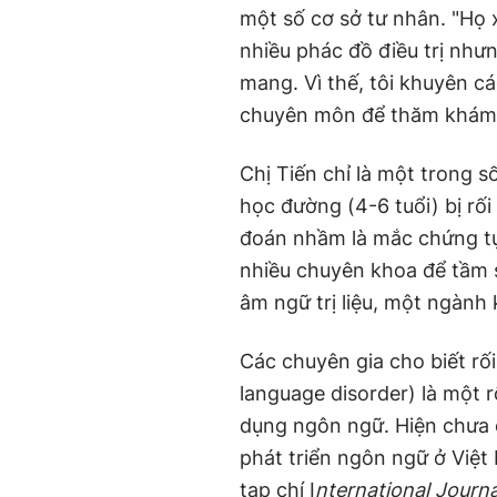
một số cơ sở tư nhân. "Họ x
nhiều phác đồ điều trị như
mang. Vì thế, tôi khuyên c
chuyên môn để thăm khám”, 
Chị Tiến chỉ là một trong 
học đường (4-6 tuổi) bị rố
đoán nhầm là mắc chứng tự 
nhiều chuyên khoa để tầm 
âm ngữ trị liệu, một ngành 
Các chuyên gia cho biết rố
language disorder) là một rố
dụng ngôn ngữ. Hiện chưa c
phát triển ngôn ngữ ở Việt
tạp chí I
nternational Journ