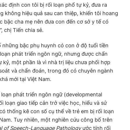
ác định con tôi bị rối loạn phổ tự kỷ, đưa ra
ng không hiệu quả sau can thiệp, khiến tôi hoang
ác bậc cha mẹ nên đưa con đến cơ sở y tế có
chị Tiến chia sẻ.
số những bậc phụ huynh có con ở độ tuổi tiền
i loạn phát triển ngôn ngữ, nhưng được chẩn
kỷ, một phần là vì nhà trị liệu chưa phối hợp
soát và chẩn đoán, trong đó có chuyên ngành
khá mới tại Việt Nam.
i loạn phát triển ngôn ngữ (developmental
i loạn giao tiếp cản trở việc học, hiểu và sử
ó thống kê con số cụ thể về trẻ em bị rối loạn
 Nam. Tuy nhiên, một nghiên cứu công bố trên
al of Speech-Language Pathology
ước tính rối