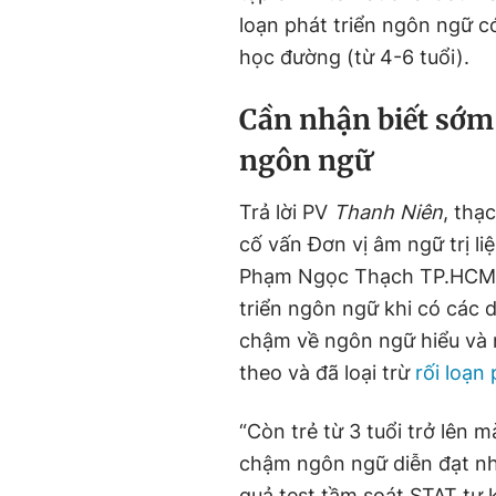
loạn phát triển ngôn ngữ c
học đường (từ 4-6 tuổi).
Cần nhận biết sớm 
ngôn ngữ
Trả lời PV
Thanh Niên
, thạ
cố vấn Đơn vị âm ngữ trị 
Phạm Ngọc Thạch TP.HCM, c
triển ngôn ngữ khi có các d
chậm về ngôn ngữ hiểu và 
theo và đã loại trừ
rối loạn
“Còn trẻ từ 3 tuổi trở lên 
chậm ngôn ngữ diễn đạt nh
quả test tầm soát STAT tự 