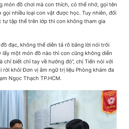
ng món đồ chơi mà con thích, có thể nhớ, gọi tên
n gọi nhiều loại con vật được học. Tuy nhiên, đối
t tự tập thể trên lớp thì con không tham gia
đồ đạc, không thể diễn tả rõ bằng lời nói trôi
y lấy một món đồ nào thì con cũng không diễn
 chỉ biết chỉ tay về hướng đó”, chị Tiến nói với
 rời khỏi Đơn vị âm ngữ trị liệu Phòng khám đa
hạm Ngọc Thạch TP.HCM.