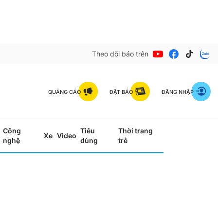
Theo dõi báo trên
QUẢNG CÁO
ĐẶT BÁO
ĐĂNG NHẬP
Công
Tiêu
Thời trang
Xe
Video
nghệ
dùng
trẻ