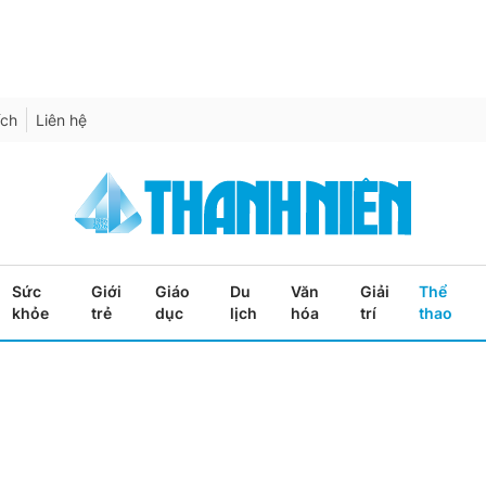
ích
Liên hệ
Sức
Giới
Giáo
Du
Văn
Giải
Thể
khỏe
trẻ
dục
lịch
hóa
trí
thao