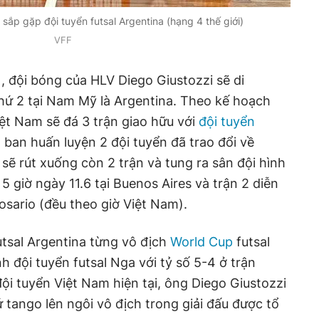
 sắp gặp đội tuyển futsal Argentina (hạng 4 thế giới)
VFF
, đội bóng của HLV Diego Giustozzi sẽ di
hứ 2 tại Nam Mỹ là Argentina. Theo kế hoạch
iệt Nam sẽ đá 3 trận giao hữu với
đội tuyển
, ban huấn luyện 2 đội tuyển đã trao đổi về
ẽ rút xuống còn 2 trận và tung ra sân đội hình
 5 giờ ngày 11.6 tại Buenos Aires và trận 2 diễn
Rosario (đều theo giờ Việt Nam).
utsal Argentina từng vô địch
World Cup
futsal
h đội tuyển futsal Nga với tỷ số 5-4 ở trận
ội tuyển Việt Nam hiện tại, ông Diego Giustozzi
 tango lên ngôi vô địch trong giải đấu được tổ