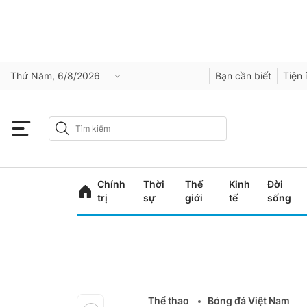
Thứ Năm, 6/8/2026
Bạn cần biết
Tiện 
Chính
Thời
Thế
Kinh
Đời
trị
sự
giới
tế
sống
Thể thao
Bóng đá Việt Nam