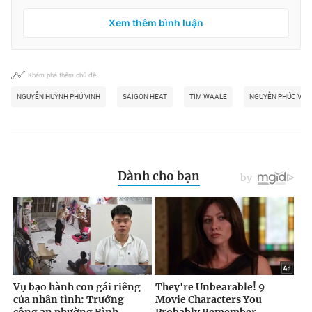
Xem thêm bình luận
Khám phá thêm chủ đề
NGUYỄN HUỲNH PHÚ VINH
SAIGON HEAT
TIM WAALE
NGUYỄN PHÚC VIN