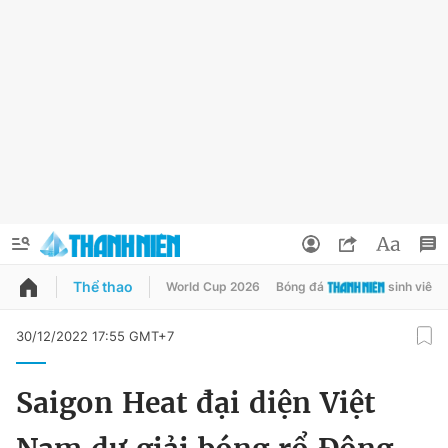
Thể thao
World Cup 2026
Bóng đá
sinh viên
QUẢNG CÁO
ĐẶT BÁO
30/12/2022 17:55 GMT+7
Thông tin tài khoản
Saigon Heat đại diện Việt
Đổi mật khẩu
Chuyên mục
Tin đã lưu