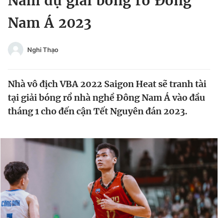
Nam dự giải bóng rổ Đông
Chuyên mục khác
Nam Á 2023
Tin đã xem
Chào ngày mới
Tin 24h
Đăng xuất
Nghi Thạo
Tin thị trường
Tin 360
Nhà vô địch VBA 2022 Saigon Heat sẽ tranh tài
Video
Magazine
tại giải bóng rổ nhà nghề Đông Nam Á vào đầu
tháng 1 cho đến cận Tết Nguyên đán 2023.
Sản phẩm khác
Tiện ích
Bạn cần biết
Thông tin tòa soạn
Liên hệ quảng cáo