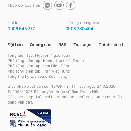
Theo dõi báo trên
Hotline
Liên hệ quảng cáo
0906 645 777
0908 780 404
Đặt báo
Quảng cáo
RSS
Tòa soạn
Chính sách bảo
Tổng biên tập: Nguyễn Ngọc Toàn
Phó tổng biên tập thường trực: Hải Thành
Phó tổng biên tập: Lâm Hiếu Dũng
Phó tổng biên tập: Trần Việt Hưng
Tổng thư ký tòa soạn: Đức Trung
Giấy phép xuất bản số 110/GP - BTTTT cấp ngày 24.3.2020
© 2003-2026 Bản quyền thuộc về Báo Thanh Niên.
Cấm sao chép dưới mọi hình thức nếu không có sự chấp thuận
bằng văn bản.