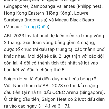
Giấy phép xuất bản số 110/GP - BTTTT cấp ngày 24.3.2020
(Singapore), Zamboanga Valientes (Philippines),
© 2003-2026 Bản quyền thuộc về Báo Thanh Niên. Cấm sao
Hong Kong Eastern (Hồng Kông), Louvre
chép dưới mọi hình thức nếu không có sự chấp thuận bằng văn
bản. Phát triển bởi ePi Technologies, JSC.
Surabaya (Indonesia) và Macau Black Bears
(Macau -
Trung Quốc
).
ABL 2023 Invitational dự kiến diễn ra trong vòng
2 tháng. Giai đoạn vòng bảng gồm 4 chặng,
được tổ chức thi đấu tập trung tại các thành phố
khác nhau. Mỗi đội sẽ đấu 2 lượt trận với các đội
còn lại. 4 đội có thành tích tốt nhất sẽ lọt vào
bán kết và đấu ở chặng thứ 5.
Saigon Heat là đại diện duy nhất của bóng rổ
Việt Nam tham dự ABL 2023 sẽ thi đấu chặng
đầu tiên tại nhà thi đấu OCBC Arena (Singapore).
Ở chặng đầu tiên, Saigon Heat có 2 lượt đấu diễn
ra vào các ngày 3 - 4.1 và 6 - 7.1.