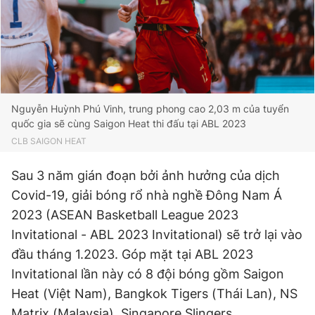
Đọc Thanh Niên trên điện thoại
Nguyễn Huỳnh Phú Vinh, trung phong cao 2,03 m của tuyển
quốc gia sẽ cùng Saigon Heat thi đấu tại ABL 2023
Theo dõi báo trên
CLB SAIGON HEAT
Sau 3 năm gián đoạn bởi ảnh hưởng của dịch
Hotline
Liên hệ quảng cáo
0906 645 777
0908 780 404
Covid-19, giải bóng rổ nhà nghề Đông Nam Á
2023 (ASEAN Basketball League 2023
Đặt báo
Quảng cáo
RSS
Tòa soạn
Chính sách bảo
Invitational - ABL 2023 Invitational) sẽ trở lại vào
đầu tháng 1.2023. Góp mặt tại ABL 2023
Tổng biên tập: Nguyễn Ngọc Toàn
Phó tổng biên tập thường trực: Hải Thành
Invitational lần này có 8 đội bóng gồm Saigon
Phó tổng biên tập: Lâm Hiếu Dũng
Heat (Việt Nam), Bangkok Tigers (Thái Lan), NS
Phó tổng biên tập: Trần Việt Hưng
Tổng thư ký tòa soạn: Đức Trung
Matrix (Malaysia), Singapore Slingers