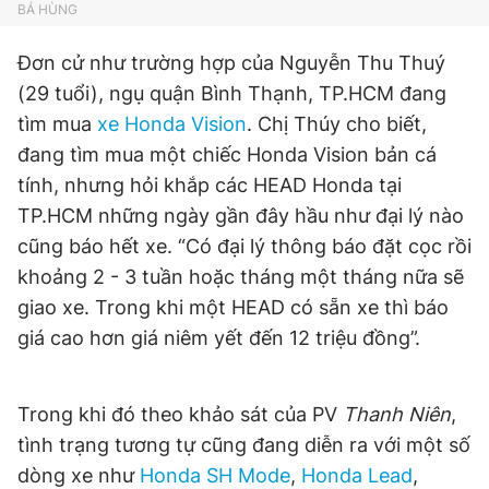
BÁ HÙNG
Giấy phép xuất bản số 110/GP - BTTTT cấp ngày 24.3.2020
© 2003-2026 Bản quyền thuộc về Báo Thanh Niên. Cấm sao
Đơn cử như trường hợp của Nguyễn Thu Thuý
chép dưới mọi hình thức nếu không có sự chấp thuận bằng văn
bản. Phát triển bởi ePi Technologies, JSC.
(29 tuổi), ngụ quận Bình Thạnh, TP.HCM đang
tìm mua
xe Honda Vision
. Chị Thúy cho biết,
đang tìm mua một chiếc Honda Vision bản cá
tính, nhưng hỏi khắp các HEAD Honda tại
TP.HCM những ngày gần đây hầu như đại lý nào
cũng báo hết xe. “Có đại lý thông báo đặt cọc rồi
khoảng 2 - 3 tuần hoặc tháng một tháng nữa sẽ
giao xe. Trong khi một HEAD có sẵn xe thì báo
giá cao hơn giá niêm yết đến 12 triệu đồng”.
Trong khi đó theo khảo sát của PV
Thanh Niên
,
tình trạng tương tự cũng đang diễn ra với một số
dòng xe như
Honda SH Mode
,
Honda Lead
,