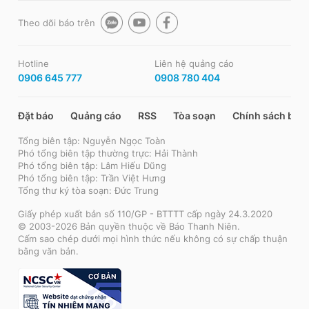
Theo dõi báo trên
Hotline
Liên hệ quảng cáo
0906 645 777
0908 780 404
Đặt báo
Quảng cáo
RSS
Tòa soạn
Chính sách bảo
Tổng biên tập: Nguyễn Ngọc Toàn
Phó tổng biên tập thường trực: Hải Thành
Phó tổng biên tập: Lâm Hiếu Dũng
Phó tổng biên tập: Trần Việt Hưng
Tổng thư ký tòa soạn: Đức Trung
Giấy phép xuất bản số 110/GP - BTTTT cấp ngày 24.3.2020
© 2003-2026 Bản quyền thuộc về Báo Thanh Niên.
Cấm sao chép dưới mọi hình thức nếu không có sự chấp thuận
bằng văn bản.