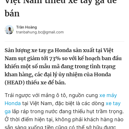
Việt Nam thiếu xe tay ga để
Chuyên mục khác
bán
Tin đã xem
Chào ngày mới
Tin 24h
Trần Hoàng
Đăng xuất
tranbahung.bc@gmail.com
Tin thị trường
Tin 360
Sản lượng xe tay ga Honda sản xuất tại Việt
Video
Magazine
Nam sụt giảm tới 73% so với kế hoạch ban đầu
khiến một số mẫu mã đang trong tình trạng
khan hàng, các đại lý ủy nhiệm của Honda
Sản phẩm khác
(HEAD) thiếu xe để bán.
Tiện ích
Bạn cần biết
Trái ngược với mảng ô tô, nguồn cung
xe máy
Honda
tại Việt Nam, đặc biệt là các dòng
xe tay
Thông tin tòa soạn
Liên hệ quảng cáo
ga
lắp ráp trong nước đang thiếu hụt trầm trọng.
Ở thời điểm hiện tại, không phải khách hàng nào
sẵn sàng xuống tiền cũng có thể sở hữu được