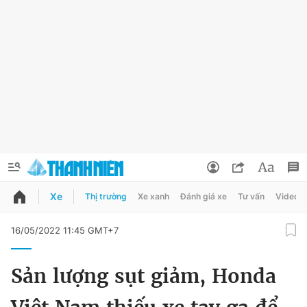
Xe
Thị trường
Xe xanh
Đánh giá xe
Tư vấn
Video
QUẢNG CÁO
ĐẶT BÁO
16/05/2022 11:45 GMT+7
Thông tin tài khoản
Sản lượng sụt giảm, Honda
Đổi mật khẩu
Chuyên mục
Tin đã lưu