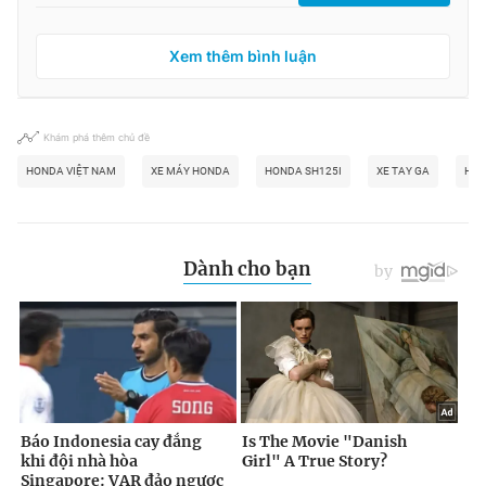
Xem thêm bình luận
Khám phá thêm chủ đề
HONDA VIỆT NAM
XE MÁY HONDA
HONDA SH125I
XE TAY GA
HON