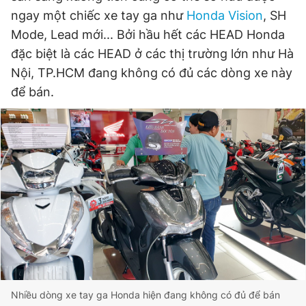
ngay một chiếc xe tay ga như
Honda Vision
, SH
Mode, Lead mới... Bởi hầu hết các HEAD Honda
Đọc Thanh Niên trên điện thoại
đặc biệt là các HEAD ở các thị trường lớn như Hà
Nội, TP.HCM đang không có đủ các dòng xe này
để bán.
Theo dõi báo trên
Hotline
Liên hệ quảng cáo
0906 645 777
0908 780 404
Đặt báo
Quảng cáo
RSS
Tòa soạn
Chính sách bảo
Tổng biên tập: Nguyễn Ngọc Toàn
Phó tổng biên tập thường trực: Hải Thành
Phó tổng biên tập: Lâm Hiếu Dũng
Phó tổng biên tập: Trần Việt Hưng
Nhiều dòng xe tay ga Honda hiện đang không có đủ để bán
Tổng thư ký tòa soạn: Đức Trung