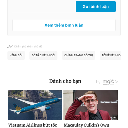
Gửi bình luận
Xem thêm bình luận
Khám phá thêm chủ đề
KÊNH ĐÔI
BỜ BẮC KÊNH ĐÔI
CHỈNH TRANG ĐÔ THỊ
BỜ KÈ KÊNH ĐÔI