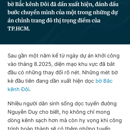
bờ Bắc kênh Đôi đã dần xuất hiện, đánh dấu
bước chuyển mình của một trong những dự
án chỉnh trang đô thị trọng điểm của
Đọc Thanh Niên trên điện thoại
TP.HCM.
Sau gần một năm kể từ ngày dự án khởi công
Theo dõi báo trên
vào tháng 8.2025, diện mạo khu vực đã bắt
đầu có những thay đổi rõ nét. Những mét bờ
Hotline
Liên hệ quảng cáo
0906 645 777
0908 780 404
kè đầu tiên đang dần xuất hiện dọc
bờ Bắc
kênh Đôi
.
Đặt báo
Quảng cáo
RSS
Tòa soạn
Chính sách bảo
Nhiều người dân sinh sống dọc tuyến đường
Tổng biên tập: Nguyễn Ngọc Toàn
Phó tổng biên tập thường trực: Hải Thành
Nguyễn Duy cho biết, họ không chỉ mong
Phó tổng biên tập: Lâm Hiếu Dũng
dòng kênh sạch hơn mà còn hy vọng khi công
Phó tổng biên tập: Trần Việt Hưng
Tổng thư ký tòa soạn: Đức Trung
trình hoàn thành sẽ có thêm những tuyến