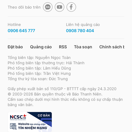
Theo dõi báo trên
Hotline
Liên hệ quảng cáo
0906 645 777
0908 780 404
Đặt báo
Quảng cáo
RSS
Tòa soạn
Chính sách bảo
Tổng biên tập: Nguyễn Ngọc Toàn
Phó tổng biên tập thường trực: Hải Thành
Phó tổng biên tập: Lâm Hiếu Dũng
Phó tổng biên tập: Trần Việt Hưng
Tổng thư ký tòa soạn: Đức Trung
Giấy phép xuất bản số 110/GP - BTTTT cấp ngày 24.3.2020
© 2003-2026 Bản quyền thuộc về Báo Thanh Niên.
Cấm sao chép dưới mọi hình thức nếu không có sự chấp thuận
bằng văn bản.