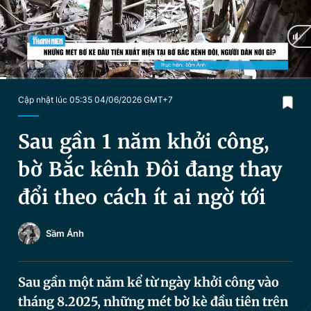
Chuyên mục khác
Tin đã xem
Chào ngày mới
Tin 24h
Đăng xuất
Tin thị trường
Tin 360
Current
0:04
/
Duration
3:09
Cập nhật lúc 05:35 04/06/2026 GMT+7
Time
Video
Magazine
Sau gần 1 năm khởi công,
bờ Bắc kênh Đôi đang thay
Sản phẩm khác
đổi theo cách ít ai ngờ tới
Tiện ích
Bạn cần biết
Sầm Ánh
Thông tin tòa soạn
Liên hệ quảng cáo
Sau gần một năm kể từ ngày khởi công vào
tháng 8.2025, những mét bờ kè đầu tiên trên