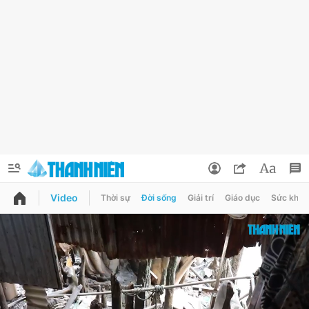
Video
Thời sự
Đời sống
Giải trí
Giáo dục
Sức khỏe
QUẢNG CÁO
ĐẶT BÁO
Thông tin tài khoản
Đổi mật khẩu
Chuyên mục
Tin đã lưu