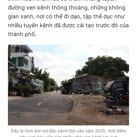
Giấy phép xuất bản số 110/GP - BTTTT cấp ngày 24.3.2020
đường ven kênh thông thoáng, những không
© 2003-2026 Bản quyền thuộc về Báo Thanh Niên. Cấm sao
gian xanh, nơi có thể đi dạo, tập thể dục như
chép dưới mọi hình thức nếu không có sự chấp thuận bằng văn
bản. Phát triển bởi ePi Technologies, JSC.
nhiều tuyến kênh đã được cải tạo trước đó của
thành phố.
Đây là hình ảnh bờ Bắc kênh Đôi vào năm 2025, thời điểm
khu vực này vẫn còn nhiều nhà ven kênh lụp xụp