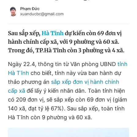
Chuyên mục khác
Phạm Đức
Tin đã xem
xuanducbc@gmail.com
Chào ngày mới
Tin 24h
Đăng xuất
Sau sắp xếp,
Hà Tĩnh
dự kiến còn 69 đơn vị
Tin thị trường
Tin 360
hành chính cấp xã, với 9 phường và 60 xã.
Trong đó, TP.Hà Tĩnh còn 3 phường và 4 xã.
Video
Magazine
Ngày 22.4, thông tin từ Văn phòng UBND
tỉnh
Hà Tĩnh
cho biết, tỉnh này vừa ban hành dự
Sản phẩm khác
thảo phương án
sắp xếp đơn vị hành chính
cấp xã
để lấy ý kiến nhân dân. Toàn tỉnh hiện
Tiện ích
Bạn cần biết
có 209 đơn vị, sẽ sắp xếp còn 69 đơn vị (giảm
140 xã, đạt tỷ lệ 67%). Sau sắp xếp, toàn tỉnh
Thông tin tòa soạn
Liên hệ quảng cáo
Hà Tĩnh còn 9 phường và 60 xã.