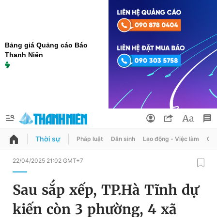
Bảng giá Quảng cáo Báo
Thanh Niên
Thời sự
Pháp luật
Dân sinh
Lao động - Việc làm
Quy
QUẢNG CÁO
ĐẶT BÁO
22/04/2025 21:02 GMT+7
Thông tin tài khoản
Sau sắp xếp, TP.Hà Tĩnh dự
Đổi mật khẩu
Chuyên mục
kiến còn 3 phường, 4 xã
Tin đã lưu