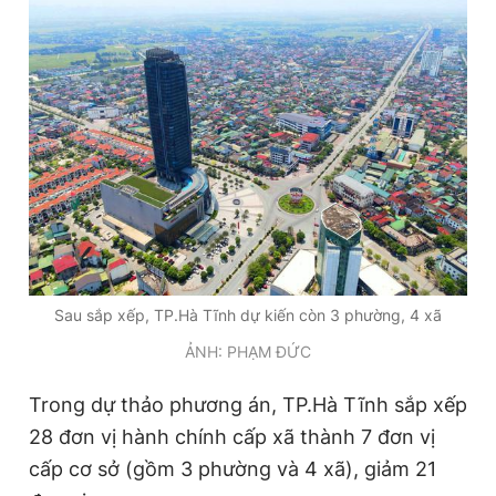
Đọc Thanh Niên trên điện thoại
Theo dõi báo trên
Hotline
Liên hệ quảng cáo
0906 645 777
0908 780 404
Sau sắp xếp, TP.Hà Tĩnh dự kiến còn 3 phường, 4 xã
ẢNH: PHẠM ĐỨC
Đặt báo
Quảng cáo
RSS
Tòa soạn
Chính sách bảo
Tổng biên tập: Nguyễn Ngọc Toàn
Trong dự thảo phương án, TP.Hà Tĩnh sắp xếp
Phó tổng biên tập thường trực: Hải Thành
28 đơn vị hành chính cấp xã thành 7 đơn vị
Phó tổng biên tập: Lâm Hiếu Dũng
Phó tổng biên tập: Trần Việt Hưng
cấp cơ sở (gồm 3 phường và 4 xã), giảm 21
Tổng thư ký tòa soạn: Đức Trung