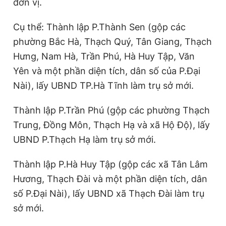
đơn vị.
Giấy phép xuất bản số 110/GP - BTTTT cấp ngày 24.3.2020
© 2003-2026 Bản quyền thuộc về Báo Thanh Niên. Cấm sao
Cụ thể: Thành lập P.Thành Sen (gộp các
chép dưới mọi hình thức nếu không có sự chấp thuận bằng văn
bản. Phát triển bởi ePi Technologies, JSC.
phường Bắc Hà, Thạch Quý, Tân Giang, Thạch
Hưng, Nam Hà, Trần Phú, Hà Huy Tập, Văn
Yên và một phần diện tích, dân số của P.Đại
Nài), lấy UBND TP.Hà Tĩnh làm trụ sở mới.
Thành lập P.Trần Phú (gộp các phường Thạch
Trung, Đồng Môn, Thạch Hạ và xã Hộ Độ), lấy
UBND P.Thạch Hạ làm trụ sở mới.
Thành lập P.Hà Huy Tập (gộp các xã Tân Lâm
Hương, Thạch Đài và một phần diện tích, dân
số P.Đại Nài), lấy UBND xã Thạch Đài làm trụ
sở mới.