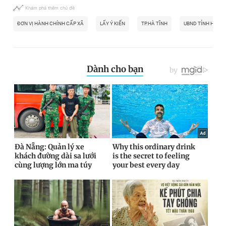
Khám phá thêm chủ đề
ĐƠN VỊ HÀNH CHÍNH CẤP XÃ
LẤY Ý KIẾN
TP.HÀ TĨNH
UBND TỈNH HÀ TĨ