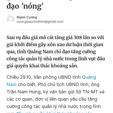
đạo 'nóng'
Chuyên mục khác
Tin đã xem
Chào ngày mới
Tin 24h
Mạnh Cường
cuongbaochidhkh@gmail.com
Đăng xuất
Tin thị trường
Tin 360
Sau vụ đấu giá mỏ cát tăng giá 308 lần so với
giá khởi điểm gây xôn xao dư luận thời gian
Video
Magazine
qua, tỉnh Quảng Nam chỉ đạo tăng cường
công tác quản lý nhà nước trong lĩnh vực đấu
giá quyền khai thác khoáng sản.
Sản phẩm khác
Tiện ích
Chiều 29.10, Văn phòng UBND tỉnh
Bạn cần biết
Quảng
Nam
cho biết, Phó chủ tịch UBND tỉnh, ông
Trần Nam Hưng, ký văn bản gửi Sở TN-MT và
Thông tin tòa soạn
Liên hệ quảng cáo
các cơ quan, đơn vị liên quan yêu cầu tăng
cường công tác quản lý nhà nước trong lĩnh