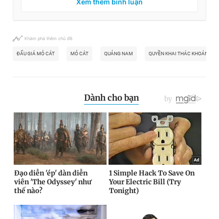
Xem thêm bình luận
Khám phá thêm chủ đề
ĐẤU GIÁ MỎ CÁT
MỎ CÁT
QUẢNG NAM
QUYỀN KHAI THÁC KHOÁNG S