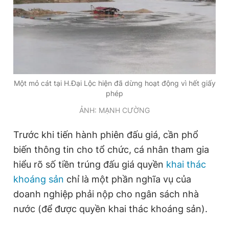
Giấy phép xuất bản số 110/GP - BTTTT cấp ngày 24.3.2020
© 2003-2026 Bản quyền thuộc về Báo Thanh Niên. Cấm sao
chép dưới mọi hình thức nếu không có sự chấp thuận bằng văn
bản. Phát triển bởi ePi Technologies, JSC.
Một mỏ cát tại H.Đại Lộc hiện đã dừng hoạt động vì hết giấy
phép
ẢNH: MẠNH CƯỜNG
Trước khi tiến hành phiên đấu giá, cần phổ
biến thông tin cho tổ chức, cá nhân tham gia
hiểu rõ số tiền trúng đấu giá quyền
khai thác
khoáng sản
chỉ là một phần nghĩa vụ của
doanh nghiệp phải nộp cho ngân sách nhà
nước (để được quyền khai thác khoáng sản).