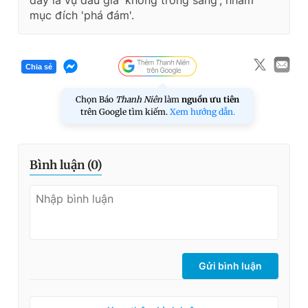
đây là vụ đấu giá 'không trong sáng', nhằm
mục đích 'phá đám'.
Chia sẻ
Chọn Báo
Thanh Niên
làm
nguồn ưu tiên
trên Google tìm kiếm.
Xem hướng dẫn.
Bình luận (
0
)
Gửi bình luận