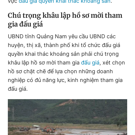
vực
đấu giá
quyền khai thác khoáng sản
.
Chú trọng khâu lập hồ sơ mời tham
Đọc Thanh Niên trên điện thoại
gia đấu giá
UBND tỉnh Quảng Nam yêu cầu UBND các
huyện, thị xã, thành phố khi tổ chức đấu giá
quyền khai thác khoáng sản phải chú trọng
Theo dõi báo trên
khâu lập hồ sơ mời tham gia
đấu giá
, xét chọn
hồ sơ chặt chẽ để lựa chọn những doanh
Hotline
Liên hệ quảng cáo
nghiệp có đủ năng lực, kinh nghiệm tham gia
0906 645 777
0908 780 404
đấu giá.
Đặt báo
Quảng cáo
RSS
Tòa soạn
Chính sách bảo
Tổng biên tập: Nguyễn Ngọc Toàn
Phó tổng biên tập thường trực: Hải Thành
Phó tổng biên tập: Lâm Hiếu Dũng
Phó tổng biên tập: Trần Việt Hưng
Tổng thư ký tòa soạn: Đức Trung