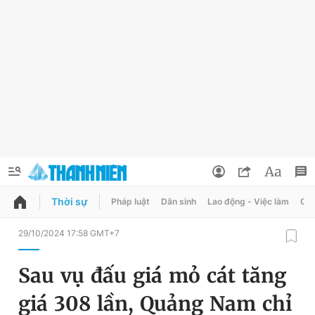
Thời sự
Pháp luật
Dân sinh
Lao động - Việc làm
Quy
QUẢNG CÁO
ĐẶT BÁO
29/10/2024 17:58 GMT+7
Thông tin tài khoản
Sau vụ đấu giá mỏ cát tăng
Đổi mật khẩu
Chuyên mục
giá 308 lần, Quảng Nam chỉ
Tin đã lưu