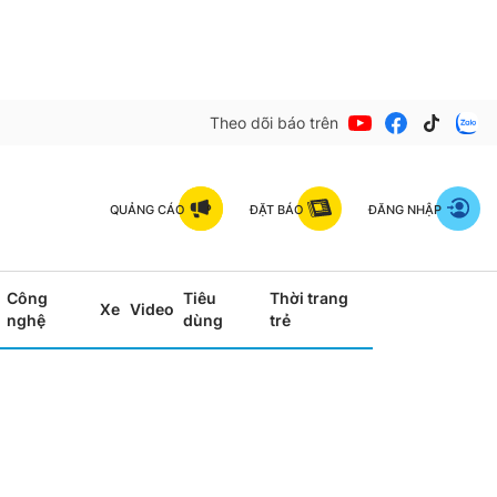
Theo dõi báo trên
QUẢNG CÁO
ĐẶT BÁO
ĐĂNG NHẬP
Công
Tiêu
Thời trang
Xe
Video
nghệ
dùng
trẻ