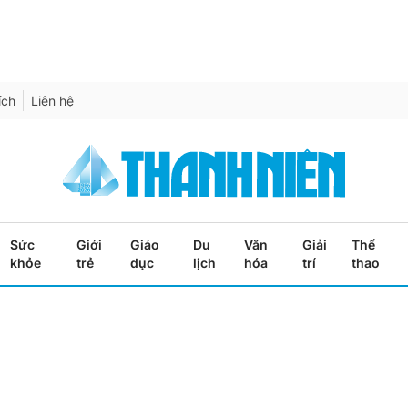
ích
Liên hệ
Sức
Giới
Giáo
Du
Văn
Giải
Thể
khỏe
trẻ
dục
lịch
hóa
trí
thao