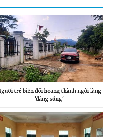
gười trẻ biến đồi hoang thành ngôi làng
'đáng sống'