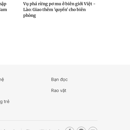
hập
Vụ phá rừng pơ mu ở biên giới Việt -
 Nam
Lào: Giao thêm 'quyền' cho biên
phòng
hệ
Bạn đọc
Rao vặt
g trẻ