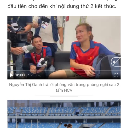
đầu tiên cho đến khi nội dung thứ 2 kết thúc.
C
0:00
/
D
1:17
u
u
Nguyễn Thị Oanh trả lời phỏng vấn trong phòng nghỉ sau 2
tấm HCV
r
r
r
a
e
t
n
i
t
o