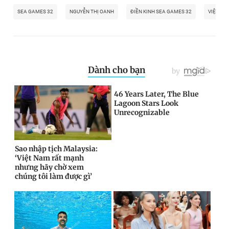
SEA GAMES 32
NGUYỄN THỊ OANH
ĐIỀN KINH SEA GAMES 32
VIỆT NA