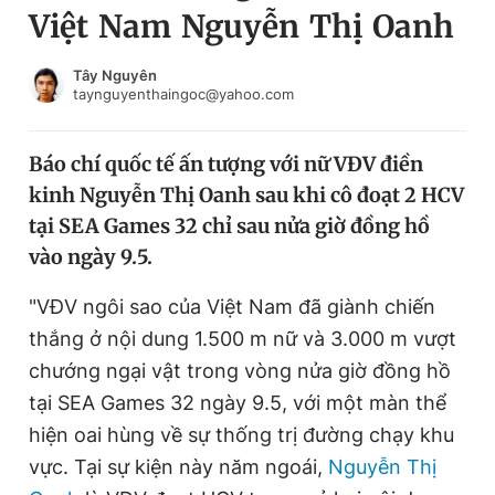
Việt Nam Nguyễn Thị Oanh
Chuyên mục khác
Tin đã xem
Chào ngày mới
Tin 24h
Tây Nguyên
taynguyenthaingoc@yahoo.com
Đăng xuất
Tin thị trường
Tin 360
Báo chí quốc tế ấn tượng với nữ VĐV điền
kinh Nguyễn Thị Oanh sau khi cô đoạt 2 HCV
Video
Magazine
tại SEA Games 32 chỉ sau nửa giờ đồng hồ
vào ngày 9.5.
Sản phẩm khác
"VĐV ngôi sao của Việt Nam đã giành chiến
Tiện ích
Bạn cần biết
thắng ở nội dung 1.500 m nữ và 3.000 m vượt
chướng ngại vật trong vòng nửa giờ đồng hồ
tại SEA Games 32 ngày 9.5, với một màn thể
Thông tin tòa soạn
Liên hệ quảng cáo
hiện oai hùng về sự thống trị đường chạy khu
vực. Tại sự kiện này năm ngoái,
Nguyễn Thị