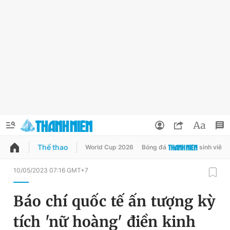
Thể thao
World Cup 2026
Bóng đá
sinh viên
QUẢNG CÁO
ĐẶT BÁO
10/05/2023 07:16 GMT+7
Thông tin tài khoản
Báo chí quốc tế ấn tượng kỳ
Đổi mật khẩu
Chuyên mục
tích 'nữ hoàng' điền kinh
Tin đã lưu