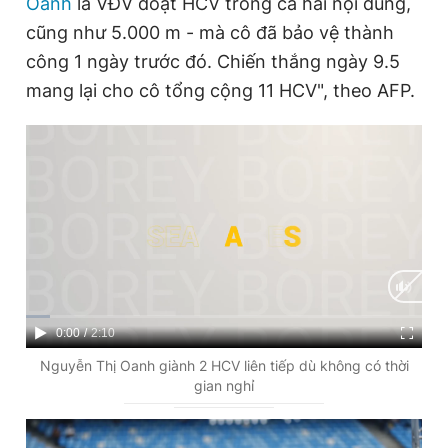
Oanh
là VĐV đoạt HCV trong cả hai nội dung,
cũng như 5.000 m - mà cô đã bảo vệ thành
công 1 ngày trước đó. Chiến thắng ngày 9.5
Đọc Thanh Niên trên điện thoại
mang lại cho cô tổng cộng 11 HCV", theo AFP.
Theo dõi báo trên
Hotline
Liên hệ quảng cáo
0906 645 777
0908 780 404
Đặt báo
Quảng cáo
RSS
Tòa soạn
Chính sách bảo
C
0:00
/
D
2:10
Tổng biên tập: Nguyễn Ngọc Toàn
u
u
Nguyễn Thị Oanh giành 2 HCV liên tiếp dù không có thời
Phó tổng biên tập thường trực: Hải Thành
gian nghỉ
r
r
Phó tổng biên tập: Lâm Hiếu Dũng
Phó tổng biên tập: Trần Việt Hưng
r
a
Tổng thư ký tòa soạn: Đức Trung