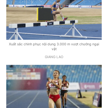
T
n
i
m
e
Xuất sắc chinh phục nội dung 3.000 m vượt chướng ngại
vật
GIANG LAO