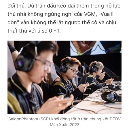
đối thủ. Dù trận đấu kéo dài thêm trong nỗ lực
thủ nhà không ngừng nghỉ của VGM, "Vua lì
Đọc Thanh Niên trên điện thoại
đòn" vẫn không thể lật ngược thế cờ và chịu
thất thủ với tỉ số 0 - 1.
Theo dõi báo trên
Hotline
Liên hệ quảng cáo
0906 645 777
0908 780 404
Đặt báo
Quảng cáo
RSS
Tòa soạn
Chính sách bảo
Tổng biên tập: Nguyễn Ngọc Toàn
Phó tổng biên tập thường trực: Hải Thành
Phó tổng biên tập: Lâm Hiếu Dũng
SaigonPhantom (SGP) khởi động tốt ở trận chung kết ĐTDV
Phó tổng biên tập: Trần Việt Hưng
Mùa Xuân 2023
Tổng thư ký tòa soạn: Đức Trung