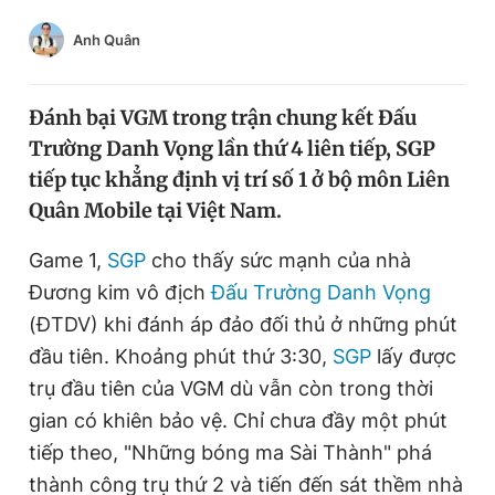
Chuyên mục khác
Anh Quân
Tin đã xem
Chào ngày mới
Tin 24h
Đăng xuất
Đánh bại VGM trong trận chung kết Đấu
Tin thị trường
Tin 360
Trường Danh Vọng lần thứ 4 liên tiếp, SGP
tiếp tục khẳng định vị trí số 1 ở bộ môn Liên
Quân Mobile tại Việt Nam.
Video
Magazine
Game 1,
SGP
cho thấy sức mạnh của nhà
Đương kim vô địch
Đấu Trường Danh Vọng
Sản phẩm khác
(ĐTDV) khi đánh áp đảo đối thủ ở những phút
Tiện ích
Bạn cần biết
đầu tiên. Khoảng phút thứ 3:30,
SGP
lấy được
trụ đầu tiên của VGM dù vẫn còn trong thời
Thông tin tòa soạn
Liên hệ quảng cáo
gian có khiên bảo vệ. Chỉ chưa đầy một phút
tiếp theo, "Những bóng ma Sài Thành" phá
thành công trụ thứ 2 và tiến đến sát thềm nhà