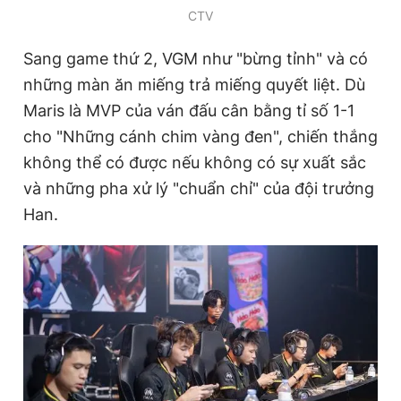
CTV
Giấy phép xuất bản số 110/GP - BTTTT cấp ngày 24.3.2020
© 2003-2026 Bản quyền thuộc về Báo Thanh Niên. Cấm sao
chép dưới mọi hình thức nếu không có sự chấp thuận bằng văn
Sang game thứ 2, VGM như "bừng tỉnh" và có
bản. Phát triển bởi ePi Technologies, JSC.
những màn ăn miếng trả miếng quyết liệt. Dù
Maris là MVP của ván đấu cân bằng tỉ số 1-1
cho "Những cánh chim vàng đen", chiến thắng
không thể có được nếu không có sự xuất sắc
và những pha xử lý "chuẩn chỉ" của đội trưởng
Han.