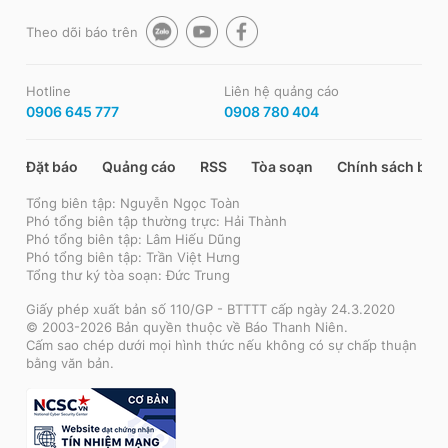
Theo dõi báo trên
Hotline
Liên hệ quảng cáo
0906 645 777
0908 780 404
Đặt báo
Quảng cáo
RSS
Tòa soạn
Chính sách bảo
Tổng biên tập: Nguyễn Ngọc Toàn
Phó tổng biên tập thường trực: Hải Thành
Phó tổng biên tập: Lâm Hiếu Dũng
Phó tổng biên tập: Trần Việt Hưng
Tổng thư ký tòa soạn: Đức Trung
Giấy phép xuất bản số 110/GP - BTTTT cấp ngày 24.3.2020
© 2003-2026 Bản quyền thuộc về Báo Thanh Niên.
Cấm sao chép dưới mọi hình thức nếu không có sự chấp thuận
bằng văn bản.