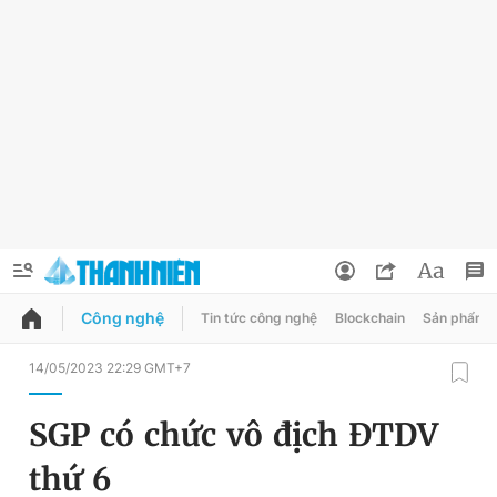
Công nghệ
Tin tức công nghệ
Blockchain
Sản phẩm
QUẢNG CÁO
ĐẶT BÁO
14/05/2023 22:29 GMT+7
Thông tin tài khoản
SGP có chức vô địch ĐTDV
Đổi mật khẩu
Chuyên mục
thứ 6
Tin đã lưu