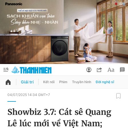
Giải trí
Kết nối
Phim
Truyền hình
Đời nghệ sĩ
QUẢNG CÁO
ĐẶT BÁO
04/07/2025 14:34 GMT+7
Thông tin tài khoản
Showbiz 3.7: Cát sê Quang
Đổi mật khẩu
Chuyên mục
Lê lúc mới về Việt Nam;
Tin đã lưu