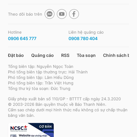
Theo dõi báo trên
Hotline
Liên hệ quảng cáo
0906 645 777
0908 780 404
Đặt báo
Quảng cáo
RSS
Tòa soạn
Chính sách bảo
Tổng biên tập: Nguyễn Ngọc Toàn
Phó tổng biên tập thường trực: Hải Thành
Phó tổng biên tập: Lâm Hiếu Dũng
Phó tổng biên tập: Trần Việt Hưng
Tổng thư ký tòa soạn: Đức Trung
Giấy phép xuất bản số 110/GP - BTTTT cấp ngày 24.3.2020
© 2003-2026 Bản quyền thuộc về Báo Thanh Niên.
Cấm sao chép dưới mọi hình thức nếu không có sự chấp thuận
bằng văn bản.