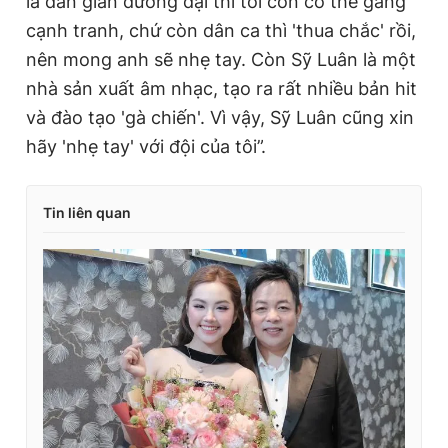
là dân gian đương đại thì tôi còn có thể gắng
cạnh tranh, chứ còn dân ca thì 'thua chắc' rồi,
nên mong anh sẽ nhẹ tay. Còn Sỹ Luân là một
nhà sản xuất âm nhạc, tạo ra rất nhiều bản hit
và đào tạo 'gà chiến'. Vì vậy, Sỹ Luân cũng xin
hãy 'nhẹ tay' với đội của tôi”.
Tin liên quan