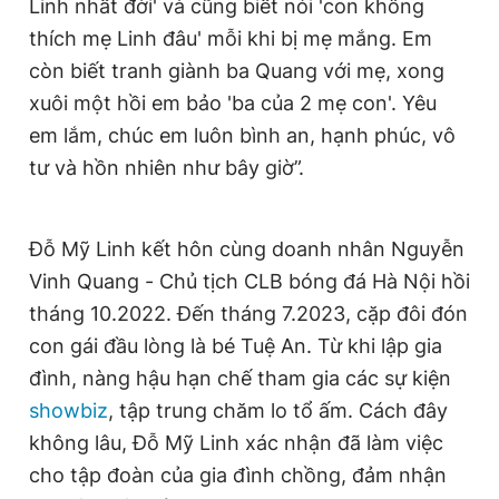
Linh nhất đời' và cũng biết nói 'con không
thích mẹ Linh đâu' mỗi khi bị mẹ mắng. Em
còn biết tranh giành ba Quang với mẹ, xong
xuôi một hồi em bảo 'ba của 2 mẹ con'. Yêu
em lắm, chúc em luôn bình an, hạnh phúc, vô
tư và hồn nhiên như bây giờ”.
Đỗ Mỹ Linh kết hôn cùng doanh nhân Nguyễn
Vinh Quang - Chủ tịch CLB bóng đá Hà Nội hồi
tháng 10.2022. Đến tháng 7.2023, cặp đôi đón
con gái đầu lòng là bé Tuệ An. Từ khi lập gia
đình, nàng hậu hạn chế tham gia các sự kiện
showbiz
, tập trung chăm lo tổ ấm. Cách đây
không lâu, Đỗ Mỹ Linh xác nhận đã làm việc
cho tập đoàn của gia đình chồng, đảm nhận