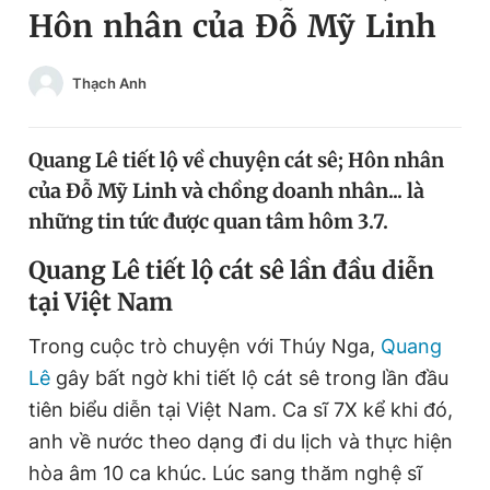
Hôn nhân của Đỗ Mỹ Linh
Chuyên mục khác
Tin đã xem
Chào ngày mới
Tin 24h
Thạch Anh
Đăng xuất
Tin thị trường
Tin 360
Quang Lê tiết lộ về chuyện cát sê; Hôn nhân
của Đỗ Mỹ Linh và chồng doanh nhân... là
Video
Magazine
những tin tức được quan tâm hôm 3.7.
Quang Lê tiết lộ cát sê lần đầu diễn
Sản phẩm khác
tại Việt Nam
Tiện ích
Bạn cần biết
Trong cuộc trò chuyện với Thúy Nga,
Quang
Lê
gây bất ngờ khi tiết lộ cát sê trong lần đầu
Thông tin tòa soạn
Liên hệ quảng cáo
tiên biểu diễn tại Việt Nam. Ca sĩ 7X kể khi đó,
anh về nước theo dạng đi du lịch và thực hiện
hòa âm 10 ca khúc. Lúc sang thăm nghệ sĩ