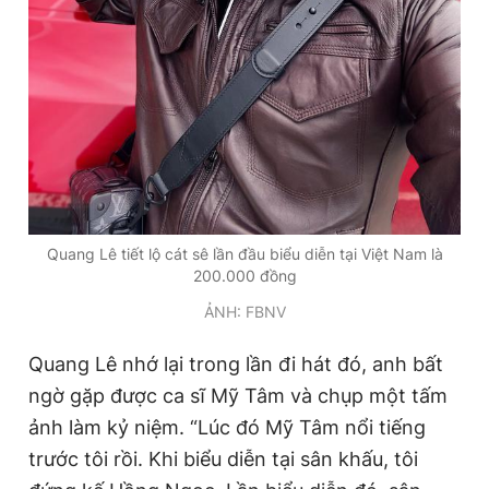
Giấy phép xuất bản số 110/GP - BTTTT cấp ngày 24.3.2020
© 2003-2026 Bản quyền thuộc về Báo Thanh Niên. Cấm sao
chép dưới mọi hình thức nếu không có sự chấp thuận bằng văn
bản. Phát triển bởi ePi Technologies, JSC.
Quang Lê tiết lộ cát sê lần đầu biểu diễn tại Việt Nam là
200.000 đồng
ẢNH: FBNV
Quang Lê nhớ lại trong lần đi hát đó, anh bất
ngờ gặp được ca sĩ Mỹ Tâm và chụp một tấm
ảnh làm kỷ niệm. “Lúc đó Mỹ Tâm nổi tiếng
trước tôi rồi. Khi biểu diễn tại sân khấu, tôi