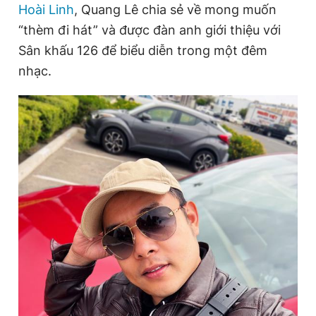
Hoài Linh
, Quang Lê chia sẻ về mong muốn
“thèm đi hát” và được đàn anh giới thiệu với
Sân khấu 126 để biểu diễn trong một đêm
Đọc Thanh Niên trên điện thoại
nhạc.
Theo dõi báo trên
Hotline
Liên hệ quảng cáo
0906 645 777
0908 780 404
Đặt báo
Quảng cáo
RSS
Tòa soạn
Chính sách bảo
Tổng biên tập: Nguyễn Ngọc Toàn
Phó tổng biên tập thường trực: Hải Thành
Phó tổng biên tập: Lâm Hiếu Dũng
Phó tổng biên tập: Trần Việt Hưng
Tổng thư ký tòa soạn: Đức Trung