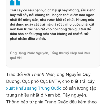
Giấy phép xuất bản số 110/GP - BTTTT cấp ngày 24.3.2020
© 2003-2026 Bản quyền thuộc về Báo Thanh Niên. Cấm sao
Trái cây có sâu bệnh, dịch hại gì hay không, sầu riêng
chép dưới mọi hình thức nếu không có sự chấp thuận bằng văn
hay trái cây nói chung thu hoạch thời điểm nào ngon
bản. Phát triển bởi ePi Technologies, JSC.
nhất thì nông dân, nhà vườn biết rõ nhất. Nhưng nếu
đợi đúng ngày cắt trái mà giá rớt thì họ buộc phải cắt
non bán trước nên rất khó nói nông dân giữ trái để
đảm bảo chất lượng nếu như không có chế tài xử
phạt nhằm điều chỉnh.
Ông Đặng Phúc Nguyên, Tổng thư ký Hiệp hội Rau
quả VN
Trao đổi với
Thanh Niên,
ông Nguyễn Quý
Dương, Cục phó Cục BVTV, cho biết trái cây
xuất khẩu sang Trung Quốc
có sản lượng tập
trung nhiều nhất ở Nam bộ, Tây nguyên.
Thông báo từ phía Trung Quốc đều kèm theo