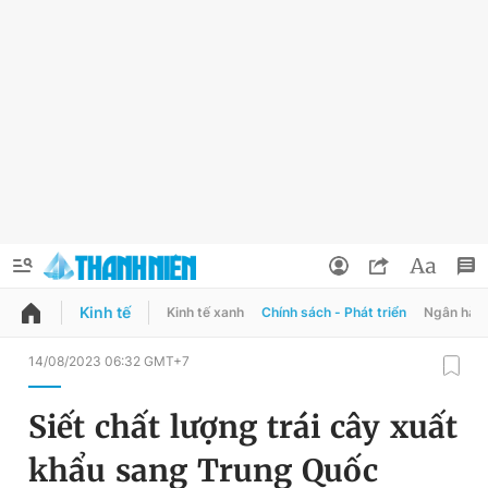
Kinh tế
Kinh tế xanh
Chính sách - Phát triển
Ngân hàn
QUẢNG CÁO
ĐẶT BÁO
14/08/2023 06:32 GMT+7
Thông tin tài khoản
Siết chất lượng trái cây xuất
Đổi mật khẩu
Chuyên mục
khẩu sang Trung Quốc
Tin đã lưu