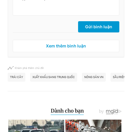
Gửi bình luận
Xem thêm bình luận
Khám phá thêm chủ đề
TRÁI CÂY
XUẤT KHẨU SANG TRUNG QUỐC
NÔNG SẢN VN
SẦU RIÊNG