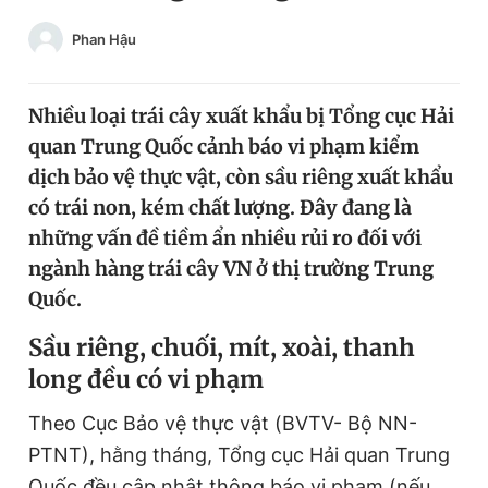
Chuyên mục khác
Phan Hậu
Tin đã xem
Chào ngày mới
Tin 24h
Đăng xuất
Nhiều loại trái cây xuất khẩu bị Tổng cục Hải
Tin thị trường
Tin 360
quan Trung Quốc cảnh báo vi phạm kiểm
dịch bảo vệ thực vật, còn sầu riêng xuất khẩu
có trái non, kém chất lượng. Đây đang là
Video
Magazine
những vấn đề tiềm ẩn nhiều rủi ro đối với
ngành hàng trái cây VN ở thị trường Trung
Sản phẩm khác
Quốc.
Tiện ích
Bạn cần biết
Sầu riêng, chuối, mít, xoài, thanh
long đều có vi phạm
Thông tin tòa soạn
Liên hệ quảng cáo
Theo Cục Bảo vệ thực vật (BVTV- Bộ NN-
PTNT), hằng tháng, Tổng cục Hải quan Trung
Quốc đều cập nhật thông báo vi phạm (nếu