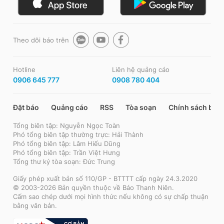
Theo dõi báo trên
Hotline
Liên hệ quảng cáo
0906 645 777
0908 780 404
Đặt báo
Quảng cáo
RSS
Tòa soạn
Chính sách bảo
Tổng biên tập: Nguyễn Ngọc Toàn
Phó tổng biên tập thường trực: Hải Thành
Phó tổng biên tập: Lâm Hiếu Dũng
Phó tổng biên tập: Trần Việt Hưng
Tổng thư ký tòa soạn: Đức Trung
Giấy phép xuất bản số 110/GP - BTTTT cấp ngày 24.3.2020
© 2003-2026 Bản quyền thuộc về Báo Thanh Niên.
Cấm sao chép dưới mọi hình thức nếu không có sự chấp thuận
bằng văn bản.