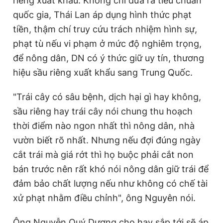
riêng xuất khẩu. Không chỉ đưa ra tiêu chuẩn
quốc gia, Thái Lan áp dụng hình thức phạt
tiền, thậm chí truy cứu trách nhiệm hình sự,
phạt tù nếu vi phạm ở mức độ nghiêm trọng,
để nông dân, DN có ý thức giữ uy tín, thương
hiệu sầu riêng xuất khẩu sang Trung Quốc.
"Trái cây có sâu bệnh, dịch hại gì hay không,
sầu riêng hay trái cây nói chung thu hoạch
thời điểm nào ngon nhất thì nông dân, nhà
vườn biết rõ nhất. Nhưng nếu đợi đúng ngày
cắt trái mà giá rớt thì họ buộc phải cắt non
bán trước nên rất khó nói nông dân giữ trái để
đảm bảo chất lượng nếu như không có chế tài
xử phạt nhằm điều chỉnh", ông Nguyên nói.
Ông Nguyễn Quý Dương cho hay sắp tới sẽ áp