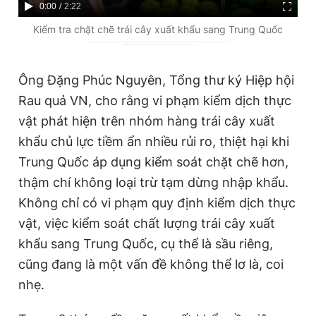
C
0:00
/
D
2:22
u
u
Kiểm tra chặt chẽ trái cây xuất khẩu sang Trung Quốc
r
r
r
a
Ông Đặng Phúc Nguyên, Tổng thư ký Hiệp hội
e
t
Rau quả VN, cho rằng vi phạm kiểm dịch thực
n
i
vật phát hiện trên nhóm hàng trái cây xuất
t
o
khẩu chủ lực tiềm ẩn nhiều rủi ro, thiệt hại khi
T
n
Trung Quốc áp dụng kiểm soát chặt chẽ hơn,
i
thậm chí không loại trừ tạm dừng nhập khẩu.
m
Không chỉ có vi phạm quy định kiểm dịch thực
e
vật, việc kiểm soát chất lượng trái cây xuất
khẩu sang Trung Quốc, cụ thể là sầu riêng,
cũng đang là một vấn đề không thể lơ là, coi
nhẹ.