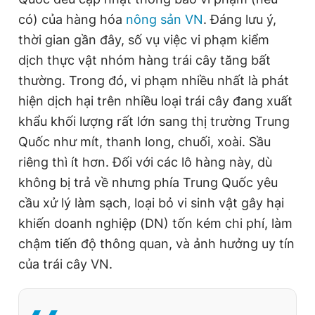
có) của hàng hóa
nông sản VN
. Đáng lưu ý,
thời gian gần đây, số vụ việc vi phạm kiểm
Đọc Thanh Niên trên điện thoại
dịch thực vật nhóm hàng trái cây tăng bất
thường. Trong đó, vi phạm nhiều nhất là phát
hiện dịch hại trên nhiều loại trái cây đang xuất
khẩu khối lượng rất lớn sang thị trường Trung
Theo dõi báo trên
Quốc như mít, thanh long, chuối, xoài. Sầu
riêng thì ít hơn. Đối với các lô hàng này, dù
Hotline
Liên hệ quảng cáo
không bị trả về nhưng phía Trung Quốc yêu
0906 645 777
0908 780 404
cầu xử lý làm sạch, loại bỏ vi sinh vật gây hại
khiến doanh nghiệp (DN) tốn kém chi phí, làm
Đặt báo
Quảng cáo
RSS
Tòa soạn
Chính sách bảo
chậm tiến độ thông quan, và ảnh hưởng uy tín
Tổng biên tập: Nguyễn Ngọc Toàn
của trái cây VN.
Phó tổng biên tập thường trực: Hải Thành
Phó tổng biên tập: Lâm Hiếu Dũng
Phó tổng biên tập: Trần Việt Hưng
Tổng thư ký tòa soạn: Đức Trung