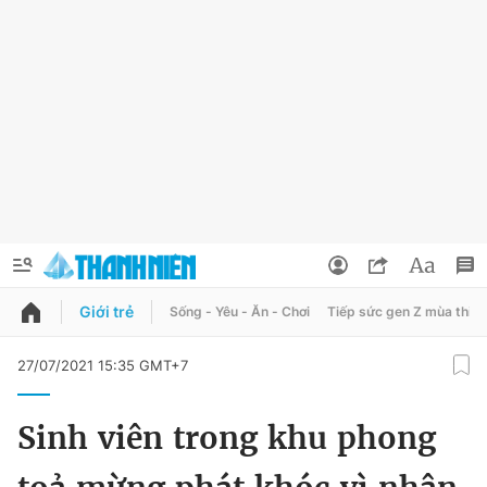
Giới trẻ
Sống - Yêu - Ăn - Chơi
Tiếp sức gen Z mùa thi
QUẢNG CÁO
ĐẶT BÁO
27/07/2021 15:35 GMT+7
Thông tin tài khoản
Sinh viên trong khu phong
Đổi mật khẩu
Chuyên mục
Tin đã lưu