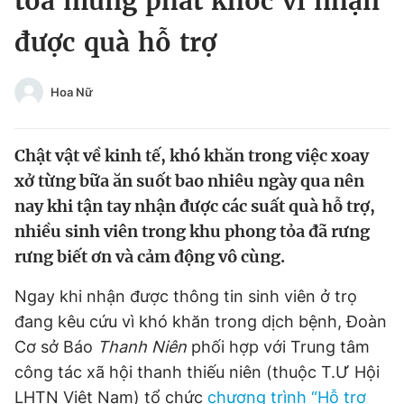
toả mừng phát khóc vì nhận
Chuyên mục khác
được quà hỗ trợ
Tin đã xem
Chào ngày mới
Tin 24h
Đăng xuất
Hoa Nữ
Tin thị trường
Tin 360
Chật vật về kinh tế, khó khăn trong việc xoay
Video
Magazine
xở từng bữa ăn suốt bao nhiêu ngày qua nên
nay khi tận tay nhận được các suất quà hỗ trợ,
nhiều sinh viên trong khu phong tỏa đã rưng
Sản phẩm khác
rưng biết ơn và cảm động vô cùng.
Tiện ích
Bạn cần biết
Ngay khi nhận được thông tin sinh viên ở trọ
đang kêu cứu vì khó khăn trong dịch bệnh, Đoàn
Thông tin tòa soạn
Liên hệ quảng cáo
Cơ sở Báo
Thanh Niên
phối hợp với Trung tâm
công tác xã hội thanh thiếu niên (thuộc T.Ư Hội
LHTN Việt Nam) tổ chức
chương trình “Hỗ trợ