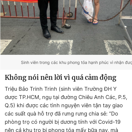
Giấy phép xuất bản số 110/GP - BTTTT cấp ngày 24.3.2020
© 2003-2026 Bản quyền thuộc về Báo Thanh Niên. Cấm sao
chép dưới mọi hình thức nếu không có sự chấp thuận bằng văn
bản. Phát triển bởi ePi Technologies, JSC.
Sinh viên trong các khu phong tỏa hạnh phúc vì nhận đượ
Không nói nên lời vì quá cảm động
Triệu Bảo Trinh Trinh (sinh viên Trường ĐH Y
dược TP.HCM, ngụ tại đường Chiêu Anh Các, P.5,
Q.5) khi được các tình nguyện viên tận tay giao
các suất quà hỗ trợ đã rưng rưng chia sẻ: “Do
phòng trọ có người bị dương tính với Covid-19
nên cả khu trọ bị phong tỏa mấy bữa nay, mà