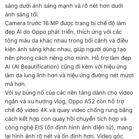
sáng dưới ánh sáng mạnh và rõ nét hơn dưới
Giấy phép xuất bản số 110/GP - BTTTT cấp ngày 24.3.2020
© 2003-2026 Bản quyền thuộc về Báo Thanh Niên. Cấm sao
ánh sáng tối.
chép dưới mọi hình thức nếu không có sự chấp thuận bằng văn
Camera trước 16 MP được trang bị chế độ làm
bản. Phát triển bởi ePi Technologies, JSC.
đẹp AI do Oppo phát triển, thích ứng với các
tông màu da khác nhau trong bối cảnh và điều
kiện ánh sáng khác nhau, giúp người dùng tạo
nên phong cách riêng cho mình. Hỗ trợ làm đẹp
AI (AI Beautification) cũng đi kèm với hiệu ứng
làm da lung linh hơn và hiệu ứng đường nét mượt
mà hơn.
Với sự bùng nổ của các nền tảng dành cho video
ngắn và xu hướng vlog, Oppo A52 còn hỗ trợ
chế độ video 4K và quay video chống rung bằng
cách kết hợp con quay hồi chuyển tích hợp và
công nghệ EIS (ổn định hình ảnh điện tử), mang
lại hình ảnh rõ nét và ổn định hơn. Video góc