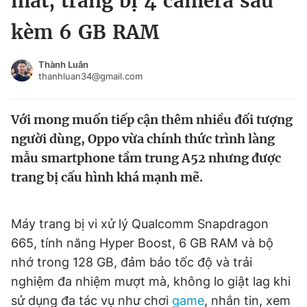
mắt, trang bị 4 camera sau
Chuyên mục khác
kèm 6 GB RAM
Tin đã xem
Chào ngày mới
Tin 24h
Thành Luân
Đăng xuất
thanhluan34@gmail.com
Tin thị trường
Tin 360
Với mong muốn tiếp cận thêm nhiều đối tượng
Video
Magazine
người dùng, Oppo vừa chính thức trình làng
mẫu smartphone tầm trung A52 nhưng được
trang bị cấu hình khá mạnh mẽ.
Sản phẩm khác
Tiện ích
Bạn cần biết
Máy trang bị vi xử lý Qualcomm Snapdragon
665, tính năng Hyper Boost, 6 GB RAM và bộ
Thông tin tòa soạn
Liên hệ quảng cáo
nhớ trong 128 GB, đảm bảo tốc độ và trải
nghiệm đa nhiệm mượt mà, không lo giật lag khi
sử dụng đa tác vụ như chơi
game
, nhắn tin, xem