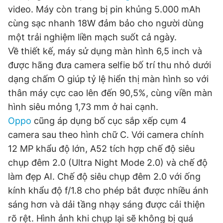
video. Máy còn trang bị pin khủng 5.000 mAh
cùng sạc nhanh 18W đảm bảo cho người dùng
Đọc Thanh Niên trên điện thoại
một trải nghiệm liền mạch suốt cả ngày.
Về thiết kế, máy sử dụng màn hình 6,5 inch và
được hãng đưa camera selfie bố trí thu nhỏ dưới
dạng chấm O giúp tỷ lệ hiển thị màn hình so với
thân máy cực cao lên đến 90,5%, cùng viền màn
Theo dõi báo trên
hình siêu mỏng 1,73 mm ở hai cạnh.
Oppo
cũng áp dụng bố cục sắp xếp cụm 4
Hotline
Liên hệ quảng cáo
camera sau theo hình chữ C. Với camera chính
0906 645 777
0908 780 404
12 MP khẩu độ lớn, A52 tích hợp chế độ siêu
chụp đêm 2.0 (Ultra Night Mode 2.0) và chế độ
Đặt báo
Quảng cáo
RSS
Tòa soạn
Chính sách bảo
làm đẹp AI. Chế độ siêu chụp đêm 2.0 với ống
Tổng biên tập: Nguyễn Ngọc Toàn
Phó tổng biên tập thường trực: Hải Thành
kính khẩu độ f/1.8 cho phép bắt được nhiều ánh
Phó tổng biên tập: Lâm Hiếu Dũng
sáng hơn và dải tầng nhạy sáng được cải thiện
Phó tổng biên tập: Trần Việt Hưng
Tổng thư ký tòa soạn: Đức Trung
rõ rệt. Hình ảnh khi chụp lại sẽ không bị quá