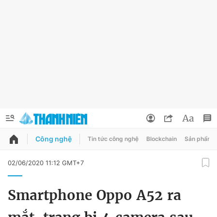
Công nghệ
Tin tức công nghệ
Blockchain
Sản phẩm
QUẢNG CÁO
ĐẶT BÁO
02/06/2020 11:12 GMT+7
Thông tin tài khoản
Smartphone Oppo A52 ra
Đổi mật khẩu
Chuyên mục
Tin đã lưu