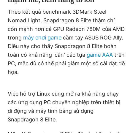
Giấy phép xuất bản số 110/GP - BTTTT cấp ngày 24.3.2020
© 2003-2026 Bản quyền thuộc về Báo Thanh Niên. Cấm sao
Theo kết quả benchmark 3DMark Steel
chép dưới mọi hình thức nếu không có sự chấp thuận bằng văn
Nomad Light, Snapdragon 8 Elite thậm chí
bản. Phát triển bởi ePi Technologies, JSC.
còn mạnh hơn cả GPU Radeon 780M của AMD
trong
máy chơi game
cầm tay ASUS ROG Ally.
Điều này cho thấy Snapdragon 8 Elite hoàn
toàn có khả năng 'cân' các tựa
game AAA
trên
PC, mặc dù có thể phải giảm một số cài đặt đồ
họa.
Việc hỗ trợ Linux cũng mở ra khả năng chạy
các ứng dụng PC chuyên nghiệp trên thiết bị
di động và máy tính bảng sử dụng
Snapdragon 8 Elite.