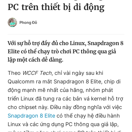
PC trên thiết bị di động
Chuyên mục khác
Tin đã xem
Chào ngày mới
Tin 24h
Phong Đỗ
Đăng xuất
Tin thị trường
Tin 360
Với sự hỗ trợ đầy đủ cho Linux, Snapdragon 8
Elite có thể chạy trò chơi PC thông qua giả
Video
Magazine
lập một cách dễ dàng.
Theo
WCCF Tech
, chỉ vài ngày sau khi
Sản phẩm khác
Qualcomm ra mắt Snapdragon 8 Elite, chip di
Tiện ích
động mạnh mẽ nhất của hãng, nhóm phát
Bạn cần biết
triển Linux đã tung ra các bản vá kernel hỗ trợ
cho chipset này. Điều này đồng nghĩa với việc
Thông tin tòa soạn
Liên hệ quảng cáo
Snapdragon 8 Elite
có thể chạy hệ điều hành
Linux và các ứng dụng PC thông qua giả lập,