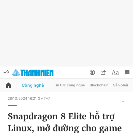
Công nghệ
Tin tức công nghệ
Blockchain
Sản phẩm
QUẢNG CÁO
ĐẶT BÁO
28/10/2024 16:21 GMT+7
Thông tin tài khoản
Snapdragon 8 Elite hỗ trợ
Đổi mật khẩu
Chuyên mục
Linux, mở đường cho game
Tin đã lưu