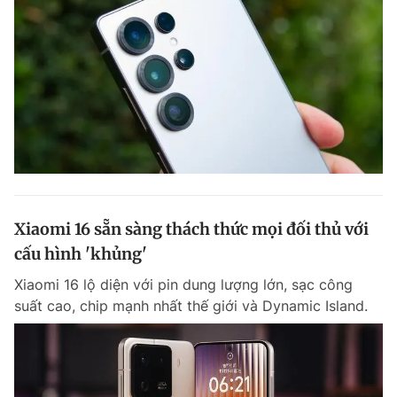
Giấy phép xuất bản số 110/GP - BTTTT cấp ngày 24.3.2020
© 2003-2026 Bản quyền thuộc về Báo Thanh Niên. Cấm sao chép
dưới mọi hình thức nếu không có sự chấp thuận bằng văn bản.
Phát triển bởi ePi Technologies, JSC.
Xiaomi 16 sẵn sàng thách thức mọi đối thủ với
cấu hình 'khủng'
Xiaomi 16 lộ diện với pin dung lượng lớn, sạc công
suất cao, chip mạnh nhất thế giới và Dynamic Island.