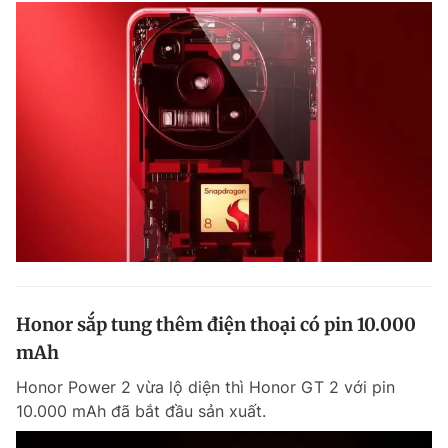
Chuyên mục khác
Tin đã xem
Chào ngày mới
Tin 24h
Đăng xuất
Tin thị trường
Tin 360
Video
Magazine
Sản phẩm khác
Tiện ích
Bạn cần biết
Honor sắp tung thêm điện thoại có pin 10.000
mAh
Thông tin tòa soạn
Liên hệ quảng cáo
Honor Power 2 vừa lộ diện thì Honor GT 2 với pin
10.000 mAh đã bắt đầu sản xuất.