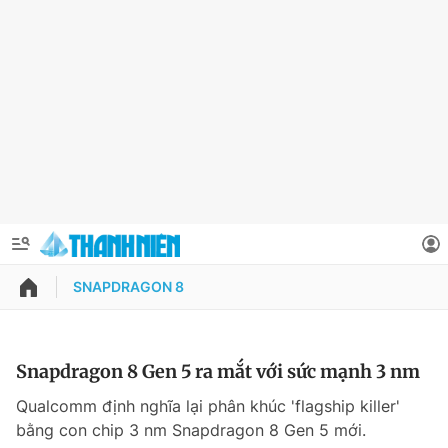
SNAPDRAGON 8
QUẢNG CÁO
ĐẶT BÁO
Thông tin tài khoản
Snapdragon 8 Gen 5 ra mắt với sức mạnh 3 nm
Đổi mật khẩu
Qualcomm định nghĩa lại phân khúc 'flagship killer'
Chuyên mục
bằng con chip 3 nm Snapdragon 8 Gen 5 mới.
Tin đã lưu