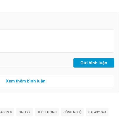
Gửi bình luận
Xem thêm bình luận
RAGON 8
GALAXY
THỜI LƯỢNG
CÔNG NGHỆ
GALAXY S24