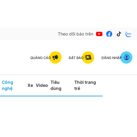
Theo dõi báo trên
QUẢNG CÁO
ĐẶT BÁO
ĐĂNG NHẬP
Công
Tiêu
Thời trang
Xe
Video
nghệ
dùng
trẻ