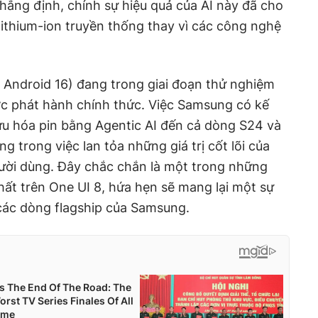
ẳng định, chính sự hiệu quả của AI này đã cho
 lithium-ion truyền thống thay vì các công nghệ
ên Android 16) đang trong giai đoạn thử nghiệm
ợc phát hành chính thức. Việc Samsung có kế
ưu hóa pin bằng Agentic AI đến cả dòng S24 và
g trong việc lan tỏa những giá trị cốt lõi của
ời dùng. Đây chắc chắn là một trong những
ất trên One UI 8, hứa hẹn sẽ mang lại một sự
o các dòng flagship của Samsung.