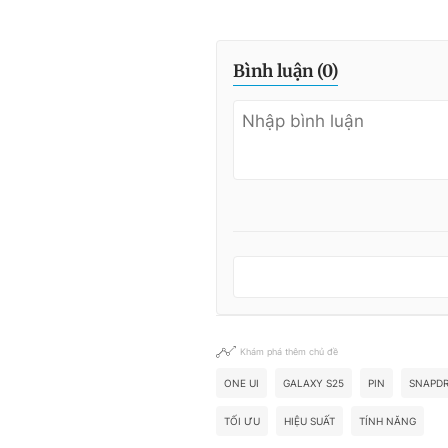
Bình luận (
0
)
Khám phá thêm chủ đề
ONE UI
GALAXY S25
PIN
SNAPD
TỐI ƯU
HIỆU SUẤT
TÍNH NĂNG