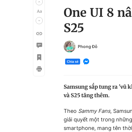
One UI 8 nâ
S25
Phong Đỗ
Chia sẻ
Samsung sắp tung ra 'vũ kh
và S25 tăng thêm.
Theo
Sammy Fans
, Samsun
giải quyết một trong nhữn
smartphone, mang tên thời 