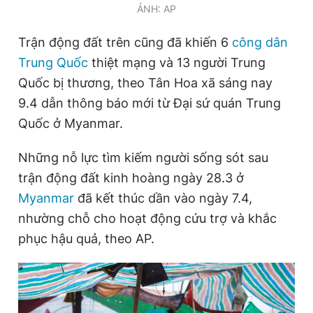
ẢNH: AP
Giấy phép xuất bản số 110/GP - BTTTT cấp ngày 24.3.2020
© 2003-2026 Bản quyền thuộc về Báo Thanh Niên. Cấm sao
chép dưới mọi hình thức nếu không có sự chấp thuận bằng văn
Trận động đất trên cũng đã khiến 6
công dân
bản. Phát triển bởi ePi Technologies, JSC.
Trung Quốc
thiệt mạng và 13 người Trung
Quốc bị thương, theo Tân Hoa xã sáng nay
9.4 dẫn thông báo mới từ Đại sứ quán Trung
Quốc ở Myanmar.
Những nỗ lực tìm kiếm người sống sót sau
trận động đất kinh hoàng ngày 28.3 ở
Myanmar
đã kết thúc dần vào ngày 7.4,
nhường chỗ cho hoạt động cứu trợ và khắc
phục hậu quả, theo AP.