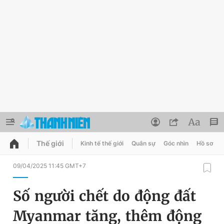
Thế giới
Kinh tế thế giới
Quân sự
Góc nhìn
Hồ sơ
QUẢNG CÁO
ĐẶT BÁO
09/04/2025 11:45 GMT+7
Thông tin tài khoản
Số người chết do động đất
Đổi mật khẩu
Chuyên mục
Myanmar tăng, thêm động
Tin đã lưu