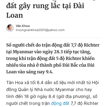
đất gây rung lắc tại Đài
Chuyên mục khác
Tin đã xem
Loan
Chào ngày mới
Tin 24h
Đăng xuất
Văn Khoa
truongvankhoa2001@yahoo.com
Tin thị trường
Tin 360
Số người chết do trận động đất 7,7 độ Richter
Video
Magazine
tại Myanmar vào ngày 28.3 tiếp tục tăng,
trong khi trận động đất 5 độ Richter khiến
Sản phẩm khác
nhiều tòa nhà ở thành phố Đài Bắc của Đài
Loan vào sáng nay 9.4.
Tiện ích
Bạn cần biết
Tân Hoa xã tối 8.4 dẫn số liệu mới nhất từ Hội
Thông tin tòa soạn
Liên hệ quảng cáo
đồng Quản lý Nhà nước Myanmar cho hay
tính đến 18 giờ ngày 8.4 (giờ địa phương), số
người chết trong trận
động đất
7,7 độ Richter