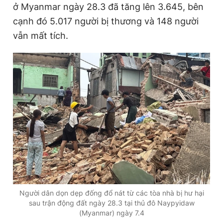
ở Myanmar ngày 28.3 đã tăng lên 3.645, bên
cạnh đó 5.017 người bị thương và 148 người
vẫn mất tích.
Đọc Thanh Niên trên điện thoại
Theo dõi báo trên
Hotline
Liên hệ quảng cáo
0906 645 777
0908 780 404
Đặt báo
Quảng cáo
RSS
Tòa soạn
Chính sách bảo
Tổng biên tập: Nguyễn Ngọc Toàn
Phó tổng biên tập thường trực: Hải Thành
Người dân dọn dẹp đống đổ nát từ các tòa nhà bị hư hại
Phó tổng biên tập: Lâm Hiếu Dũng
sau trận động đất ngày 28.3 tại thủ đô Naypyidaw
Phó tổng biên tập: Trần Việt Hưng
(Myanmar) ngày 7.4
Tổng thư ký tòa soạn: Đức Trung