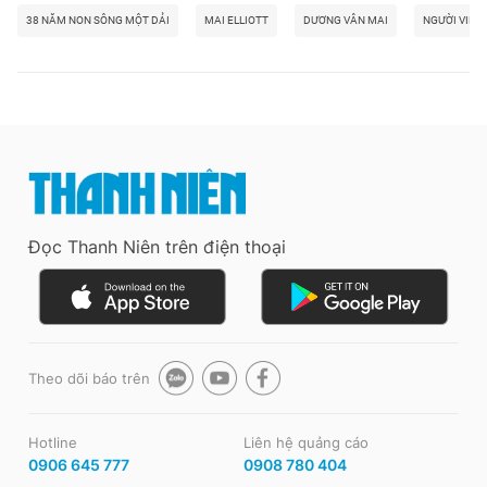
38 NĂM NON SÔNG MỘT DẢI
MAI ELLIOTT
DƯƠNG VÂN MAI
NGƯỜI VIỆT
Đọc Thanh Niên trên điện thoại
Theo dõi báo trên
Hotline
Liên hệ quảng cáo
0906 645 777
0908 780 404