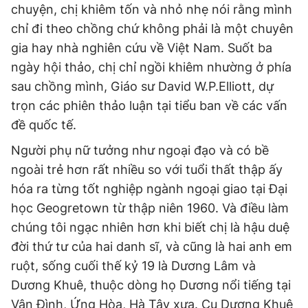
chuyện, chị khiêm tốn và nhỏ nhẹ nói rằng mình
Giấy phép xuất bản số 110/GP - BTTTT cấp ngày 24.3.2020
© 2003-2026 Bản quyền thuộc về Báo Thanh Niên. Cấm sao
chỉ đi theo chồng chứ không phải là một chuyên
chép dưới mọi hình thức nếu không có sự chấp thuận bằng văn
gia hay nhà nghiên cứu về Việt Nam. Suốt ba
bản. Phát triển bởi ePi Technologies, JSC.
ngày hội thảo, chị chỉ ngồi khiêm nhường ở phía
sau chồng mình, Giáo sư David W.P.Elliott, dự
trọn các phiên thảo luận tại tiểu ban về các vấn
đề quốc tế.
Người phụ nữ tưởng như ngoại đạo và có bề
ngoài trẻ hơn rất nhiều so với tuổi thất thập ấy
hóa ra từng tốt nghiệp ngành ngoại giao tại Đại
học Geogretown từ thập niên 1960. Và điều làm
chúng tôi ngạc nhiên hơn khi biết chị là hậu duệ
đời thứ tư của hai danh sĩ, và cũng là hai anh em
ruột, sống cuối thế kỷ 19 là Dương Lâm và
Dương Khuê, thuộc dòng họ Dương nổi tiếng tại
Vân Đình, Ứng Hòa, Hà Tây xưa. Cụ Dương Khuê