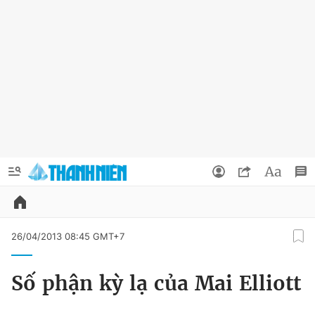
QUẢNG CÁO
ĐẶT BÁO
26/04/2013 08:45 GMT+7
Thông tin tài khoản
Số phận kỳ lạ của Mai Elliott
Đổi mật khẩu
Chuyên mục
Tin đã lưu