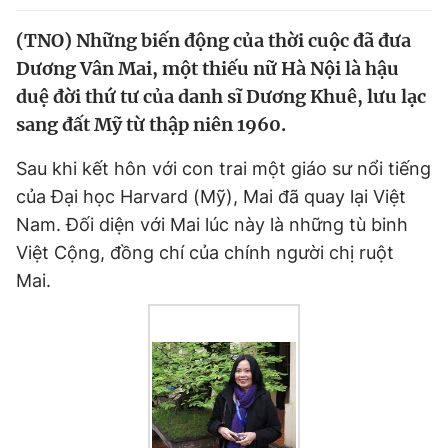
Chuyên mục khác
(TNO) Những biến động của thời cuộc đã đưa
Tin đã xem
Dương Vân Mai, một thiếu nữ Hà Nội là hậu
Chào ngày mới
Tin 24h
duệ đời thứ tư của danh sĩ Dương Khuê, lưu lạc
Đăng xuất
sang đất Mỹ từ thập niên 1960.
Tin thị trường
Tin 360
Sau khi kết hôn với con trai một giáo sư nổi tiếng
Video
Magazine
của Đại học Harvard (Mỹ), Mai đã quay lại Việt
Nam. Đối diện với Mai lúc này là những tù binh
Việt Cộng, đồng chí của chính người chị ruột
Sản phẩm khác
Mai.
Tiện ích
Bạn cần biết
Thông tin tòa soạn
Liên hệ quảng cáo