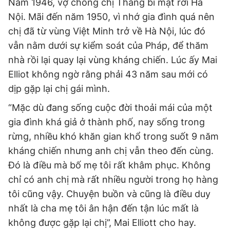
Năm 1946, vợ chồng chị Thăng bí mật rời Hà
Nội. Mãi đến năm 1950, vì nhớ gia đình quá nên
chị đã từ vùng Việt Minh trở về Hà Nội, lúc đó
vẫn nằm dưới sự kiểm soát của Pháp, để thăm
nhà rồi lại quay lại vùng kháng chiến. Lúc ấy Mai
Elliot không ngờ rằng phải 43 năm sau mới có
dịp gặp lại chị gái mình.
“Mặc dù đang sống cuộc đời thoải mái của một
gia đình khá giả ở thành phố, nay sống trong
rừng, nhiều khó khăn gian khổ trong suốt 9 năm
kháng chiến nhưng anh chị vẫn theo đến cùng.
Đó là điều mà bố mẹ tôi rất khâm phục. Không
chỉ có anh chị mà rất nhiều người trong họ hàng
tôi cũng vậy. Chuyện buồn và cũng là điều duy
nhất là cha mẹ tôi ân hận đến tận lúc mất là
không được gặp lại chị”, Mai Elliott cho hay.