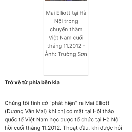
Mai Elliott tại Hà
Nội trong
Đọc Thanh Niên trên điện thoại
chuyến thăm
Việt Nam cuối
tháng 11.2012 -
Ảnh: Trường Sơn
Theo dõi báo trên
Hotline
Liên hệ quảng cáo
0906 645 777
0908 780 404
Trở về từ phía bên kia
Đặt báo
Quảng cáo
RSS
Tòa soạn
Chính sách bảo
Chúng tôi tình cờ “phát hiện” ra Mai Elliott
Tổng biên tập: Nguyễn Ngọc Toàn
(Dương Vân Mai) khi chị có mặt tại Hội thảo
Phó tổng biên tập thường trực: Hải Thành
Phó tổng biên tập: Lâm Hiếu Dũng
quốc tế Việt Nam học được tổ chức tại Hà Nội
Phó tổng biên tập: Trần Việt Hưng
hồi cuối tháng 11.2012. Thoạt đầu, khi được hỏi
Tổng thư ký tòa soạn: Đức Trung