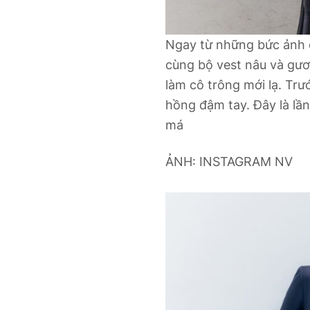
Ngay từ những bức ảnh đầ
cùng bộ vest nâu và gư
làm cô trông mới lạ. Trư
hồng đậm tay. Đây là lầ
má
ẢNH: INSTAGRAM NV