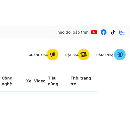
Theo dõi báo trên
QUẢNG CÁO
ĐẶT BÁO
ĐĂNG NHẬP
Công
Tiêu
Thời trang
Xe
Video
nghệ
dùng
trẻ