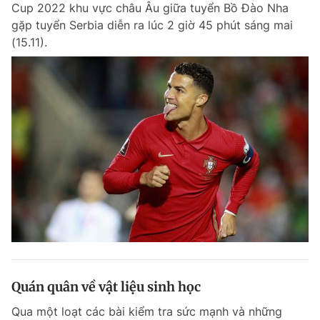
Cup 2022 khu vực châu Âu giữa tuyển Bồ Đào Nha
gặp tuyển Serbia diễn ra lúc 2 giờ 45 phút sáng mai
(15.11).
Đọc Thanh Niên trên điện thoại
Theo dõi báo trên
Hotline
Liên hệ quảng cáo
0906 645 777
0908 780 404
Đặt báo
Quảng cáo
RSS
Tòa soạn
Chính sách bảo m
Tổng biên tập: Nguyễn Ngọc Toàn
Phó tổng biên tập thường trực: Hải Thành
Phó tổng biên tập: Lâm Hiếu Dũng
Quán quân về vật liệu sinh học
Phó tổng biên tập: Trần Việt Hưng
Tổng thư ký tòa soạn: Đức Trung
Qua một loạt các bài kiểm tra sức mạnh và những