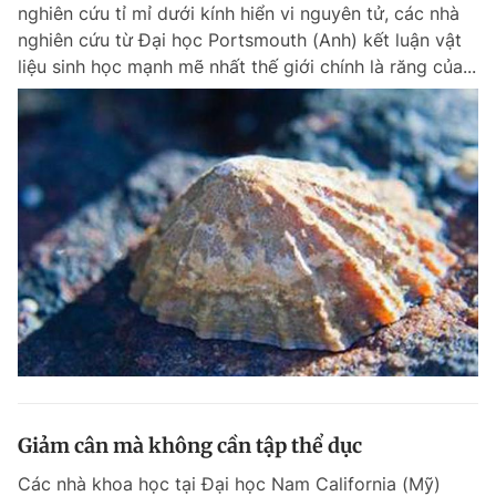
nghiên cứu tỉ mỉ dưới kính hiển vi nguyên tử, các nhà
Giấy phép xuất bản số 110/GP - BTTTT cấp ngày 24.3.2020
nghiên cứu từ Đại học Portsmouth (Anh) kết luận vật
© 2003-2026 Bản quyền thuộc về Báo Thanh Niên. Cấm sao chép
dưới mọi hình thức nếu không có sự chấp thuận bằng văn bản.
liệu sinh học mạnh mẽ nhất thế giới chính là răng của...
Phát triển bởi ePi Technologies, JSC.
Giảm cân mà không cần tập thể dục
Các nhà khoa học tại Đại học Nam California (Mỹ)