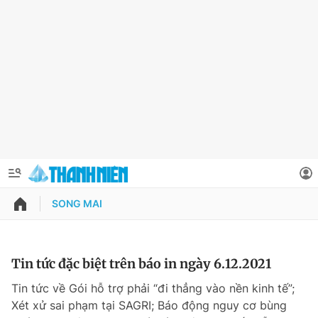
SONG MAI
QUẢNG CÁO
ĐẶT BÁO
Thông tin tài khoản
Tin tức đặc biệt trên báo in ngày 6.12.2021
Đổi mật khẩu
Tin tức về Gói hỗ trợ phải “đi thẳng vào nền kinh tế”;
Chuyên mục
Xét xử sai phạm tại SAGRI; Báo động nguy cơ bùng
Tin đã lưu