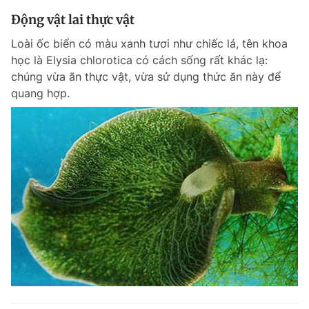
Động vật lai thực vật
Loài ốc biển có màu xanh tươi như chiếc lá, tên khoa
học là Elysia chlorotica có cách sống rất khác lạ:
chúng vừa ăn thực vật, vừa sử dụng thức ăn này để
quang hợp.