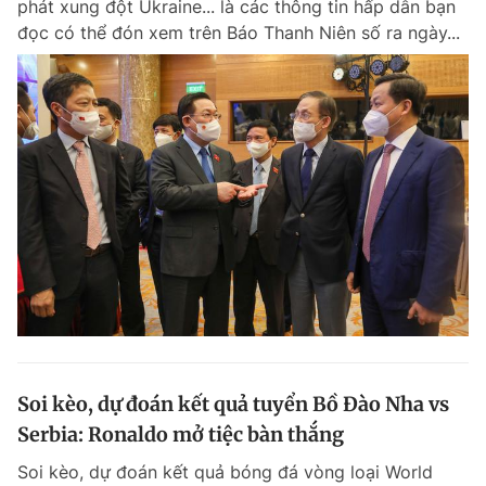
phát xung đột Ukraine... là các thông tin hấp dẫn bạn
Chuyên mục khác
đọc có thể đón xem trên Báo Thanh Niên số ra ngày...
Tin đã xem
Chào ngày mới
Tin 24h
Đăng xuất
Tin thị trường
Tin 360
Video
Magazine
Sản phẩm khác
Tiện ích
Bạn cần biết
Thông tin tòa soạn
Liên hệ quảng cáo
Soi kèo, dự đoán kết quả tuyển Bồ Đào Nha vs
Serbia: Ronaldo mở tiệc bàn thắng
Soi kèo, dự đoán kết quả bóng đá vòng loại World