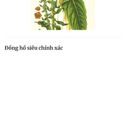
Đồng hồ siêu chính xác
Một chiếc đồng hồ nguyên tử mới được chế tạo đã
phá kỷ lục về độ chính xác.