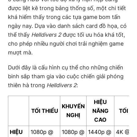
Giấy phép xuất bản số 110/GP - BTTTT cấp ngày 24.3.2020
được liệt kê trong bảng thống số, một chi tiết
© 2003-2026 Bản quyền thuộc về Báo Thanh Niên. Cấm sao
khá hiếm thấy trong các tựa game bom tấn
chép dưới mọi hình thức nếu không có sự chấp thuận bằng văn
bản. Phát triển bởi ePi Technologies, JSC.
ngày nay. Dựa vào danh sách card đồ họa, có
thể thấy
Helldivers 2
được tối ưu hóa khá tốt,
cho phép nhiều người chơi trải nghiệm game
mượt mà.
Dưới đây là cấu hình cụ thể cho những chiến
binh sắp tham gia vào cuộc chiến giải phóng
thiên hà trong
Helldivers 2
:
HIỆU
KHUYẾN
TỐI THIỂU
NĂNG
TỐI Đ
NGHỊ
CAO
HIỆU
1080p @
1080p @
1440p @
4K @ 6