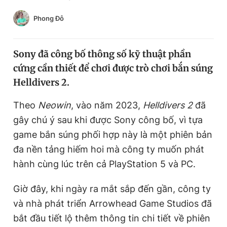
Chuyên mục khác
Phong Đỗ
Tin đã xem
Chào ngày mới
Tin 24h
Đăng xuất
Sony đã công bố thông số kỹ thuật phần
Tin thị trường
Tin 360
cứng cần thiết để chơi được trò chơi bắn súng
Helldivers 2.
Video
Magazine
Theo
Neowin
, vào năm 2023,
Helldivers 2
đã
gây chú ý sau khi được Sony công bố, vì tựa
game bắn súng phối hợp này là một phiên bản
Sản phẩm khác
đa nền tảng hiếm hoi mà công ty muốn phát
Tiện ích
Bạn cần biết
hành cùng lúc trên cả PlayStation 5 và PC.
Thông tin tòa soạn
Liên hệ quảng cáo
Giờ đây, khi ngày ra mắt sắp đến gần, công ty
và nhà phát triển Arrowhead Game Studios đã
bắt đầu tiết lộ thêm thông tin chi tiết về phiên