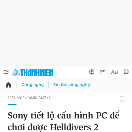
Công nghệ
Tin tức công nghệ
QUẢNG CÁO
ĐẶT BÁO
12/01/2024 08:50 GMT+7
Thông tin tài khoản
Sony tiết lộ cấu hình PC để
Đổi mật khẩu
Chuyên mục
chơi được Helldivers 2
Tin đã lưu