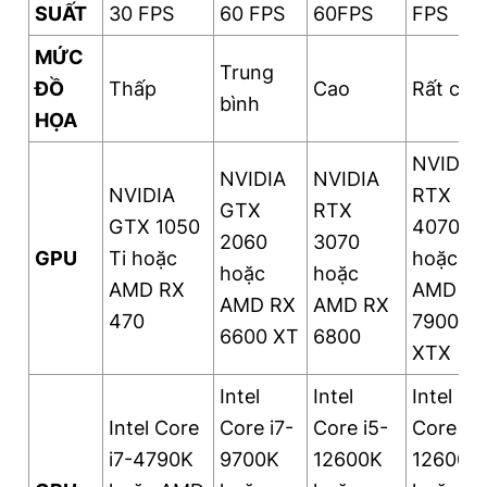
SUẤT
30 FPS
60 FPS
60FPS
FPS
MỨC
Trung
ĐỒ
Thấp
Cao
Rất cao
bình
HỌA
NVIDIA
NVIDIA
NVIDIA
NVIDIA
RTX
GTX
RTX
GTX 1050
4070 Ti
2060
3070
GPU
Ti hoặc
hoặc
hoặc
hoặc
AMD RX
AMD R
AMD RX
AMD RX
470
7900
6600 XT
6800
XTX
Intel
Intel
Intel
Intel Core
Core i7-
Core i5-
Core i5-
i7-4790K
9700K
12600K
12600K