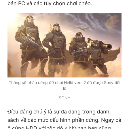
bản PC và các tùy chọn chơi chéo.
Đọc Thanh Niên trên điện thoại
Theo dõi báo trên
Hotline
Liên hệ quảng cáo
0906 645 777
0908 780 404
Thông số phần cứng để chơi Helldivers 2 đã được Sony tiết
lộ
Đặt báo
Quảng cáo
RSS
Tòa soạn
Chính sách bảo
SONY
Tổng biên tập: Nguyễn Ngọc Toàn
Phó tổng biên tập thường trực: Hải Thành
Điều đáng chú ý là sự đa dạng trong danh
Phó tổng biên tập: Lâm Hiếu Dũng
sách về các mức cấu hình phần cứng. Ngay cả
Phó tổng biên tập: Trần Việt Hưng
Tổng thư ký tòa soạn: Đức Trung
ổ cứng HDD với tốc độ xử lý hạn hẹp cũng