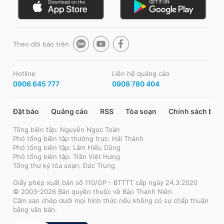
Theo dõi báo trên
Hotline
Liên hệ quảng cáo
0906 645 777
0908 780 404
Đặt báo
Quảng cáo
RSS
Tòa soạn
Chính sách bảo
Tổng biên tập: Nguyễn Ngọc Toàn
Phó tổng biên tập thường trực: Hải Thành
Phó tổng biên tập: Lâm Hiếu Dũng
Phó tổng biên tập: Trần Việt Hưng
Tổng thư ký tòa soạn: Đức Trung
Giấy phép xuất bản số 110/GP - BTTTT cấp ngày 24.3.2020
© 2003-2026 Bản quyền thuộc về Báo Thanh Niên.
Cấm sao chép dưới mọi hình thức nếu không có sự chấp thuận
bằng văn bản.