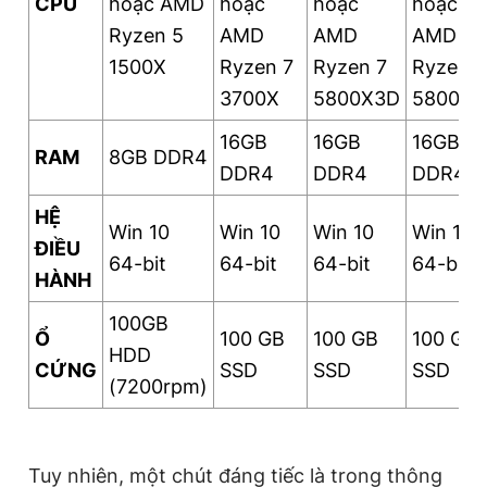
CPU
hoặc AMD
hoặc
hoặc
hoặc
Ryzen 5
AMD
AMD
AMD
1500X
Ryzen 7
Ryzen 7
Ryzen 7
3700X
5800X3D
5800X3
16GB
16GB
16GB
RAM
8GB DDR4
DDR4
DDR4
DDR4
HỆ
Win 10
Win 10
Win 10
Win 10
ĐIỀU
64-bit
64-bit
64-bit
64-bit
HÀNH
100GB
Ổ
100 GB
100 GB
100 GB
HDD
CỨNG
SSD
SSD
SSD
(7200rpm)
Tuy nhiên, một chút đáng tiếc là trong thông