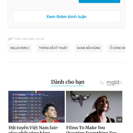
Xem thêm bình luận
Khám phá thêm chủ đề
HELLDIVERS 2
THÔNG SỐ KỸ THUẬT
GAME BẮN SÚNG
Ổ CỨNG HDD