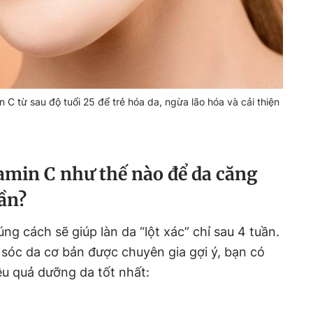
C từ sau độ tuổi 25 để trẻ hóa da, ngừa lão hóa và cải thiện
amin C như thế nào để da căng
ần?
g cách sẽ giúp làn da “lột xác” chỉ sau 4 tuần.
sóc da cơ bản được chuyên gia gợi ý, bạn có
ệu quả dưỡng da tốt nhất: